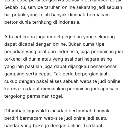
Sebab itu, service taruhan online sekarang jadi sebuah
hal pokok yang telah banyak diminati bermacam
bettor dunia terhitung di Indonesia.
Ada beberapa juga model perjudian yang sekarang
dapat dicapai dengan online. Bukan cuma tipe
perjudian yang asal dari Indonesia, juga permainan judi
terkenal di dunia atau yang asal dari negara asing
yang lain pastilah juga dapat dijangkau benar-benar
gampang serta cepat. Tak perlu berpergian jauh,
cukup dengan pakai akses sebuah website judi online
karena itu dapat memainkan permainan judi apa saja
tergolong permainan togel.
Ditambah lagi waktu ini udah bertambah banyak
berdiri bermacam web-site judi onlne jadi suatu
bandar yang bekerja dengan online. Terdapat