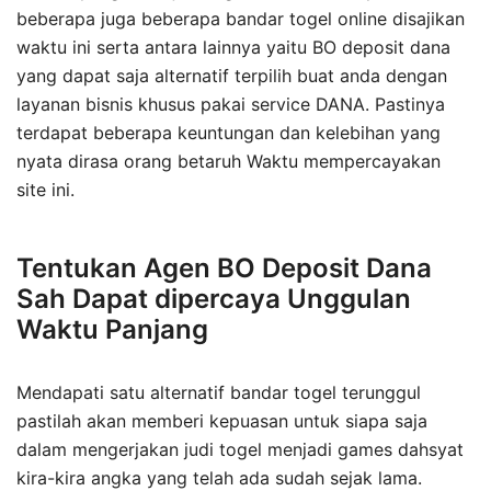
beberapa juga beberapa bandar togel online disajikan
waktu ini serta antara lainnya yaitu BO deposit dana
yang dapat saja alternatif terpilih buat anda dengan
layanan bisnis khusus pakai service DANA. Pastinya
terdapat beberapa keuntungan dan kelebihan yang
nyata dirasa orang betaruh Waktu mempercayakan
site ini.
Tentukan Agen BO Deposit Dana
Sah Dapat dipercaya Unggulan
Waktu Panjang
Mendapati satu alternatif bandar togel terunggul
pastilah akan memberi kepuasan untuk siapa saja
dalam mengerjakan judi togel menjadi games dahsyat
kira-kira angka yang telah ada sudah sejak lama.