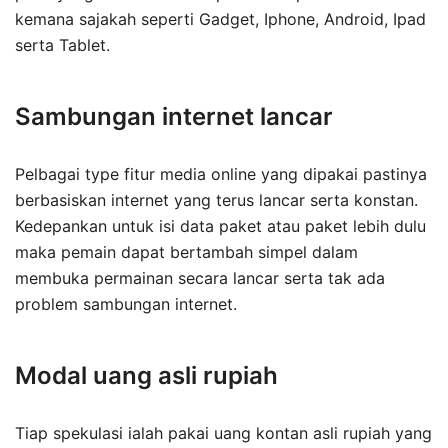
kemana sajakah seperti Gadget, Iphone, Android, Ipad
serta Tablet.
Sambungan internet lancar
Pelbagai type fitur media online yang dipakai pastinya
berbasiskan internet yang terus lancar serta konstan.
Kedepankan untuk isi data paket atau paket lebih dulu
maka pemain dapat bertambah simpel dalam
membuka permainan secara lancar serta tak ada
problem sambungan internet.
Modal uang asli rupiah
Tiap spekulasi ialah pakai uang kontan asli rupiah yang