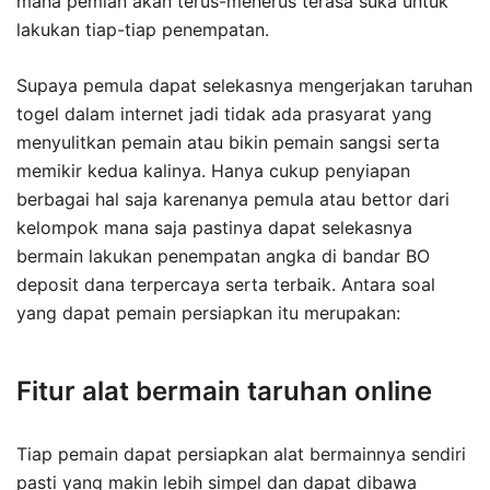
mana pemian akan terus-menerus terasa suka untuk
lakukan tiap-tiap penempatan.
Supaya pemula dapat selekasnya mengerjakan taruhan
togel dalam internet jadi tidak ada prasyarat yang
menyulitkan pemain atau bikin pemain sangsi serta
memikir kedua kalinya. Hanya cukup penyiapan
berbagai hal saja karenanya pemula atau bettor dari
kelompok mana saja pastinya dapat selekasnya
bermain lakukan penempatan angka di bandar BO
deposit dana terpercaya serta terbaik. Antara soal
yang dapat pemain persiapkan itu merupakan:
Fitur alat bermain taruhan online
Tiap pemain dapat persiapkan alat bermainnya sendiri
pasti yang makin lebih simpel dan dapat dibawa