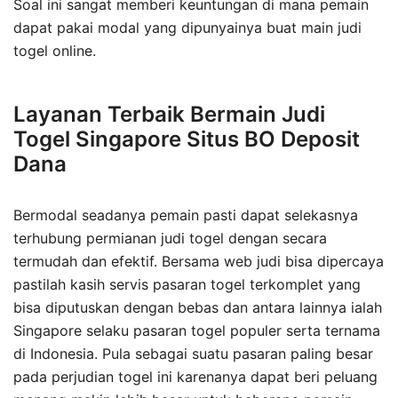
Soal ini sangat memberi keuntungan di mana pemain
dapat pakai modal yang dipunyainya buat main judi
togel online.
Layanan Terbaik Bermain Judi
Togel Singapore Situs BO Deposit
Dana
Bermodal seadanya pemain pasti dapat selekasnya
terhubung permianan judi togel dengan secara
termudah dan efektif. Bersama web judi bisa dipercaya
pastilah kasih servis pasaran togel terkomplet yang
bisa diputuskan dengan bebas dan antara lainnya ialah
Singapore selaku pasaran togel populer serta ternama
di Indonesia. Pula sebagai suatu pasaran paling besar
pada perjudian togel ini karenanya dapat beri peluang