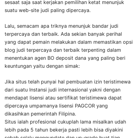
sesaat saja saat kerjakan pemilihan ketat menunjuk
suatu web-site judi paling dipercaya.
Lalu, semacam apa triknya menunjuk bandar judi
terpercaya dan terbaik. Ada sekian banyak perihal
yang dapat pemain melakukan dalam memastikan opsi
blog judi terpercaya dan terbaik terpenting dalam
menentukan agen BO deposit dana yang paling beri
keuntungan yaitu dengan simak:
Jika situs telah punyai hal pembuatan izin teristimewa
dari suatu Instansi judi internasional yakni dengan
mendapat lisensi atau sertifikat teristimewa dapat
dipercaya umpamanya lisensi PAGCOR yang
dikasihkan pemerintah Filipina.
Situs ialah profesional cukuplah lama misalkan udah
lebih pada 5 tahun bekerja pasti lebih bisa diyakini
sebab selalu mengupdate dan up-grade buat tiap