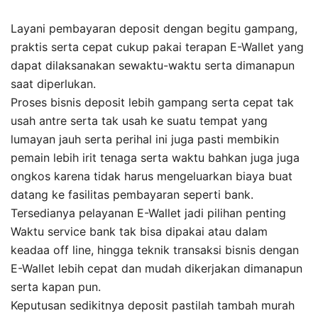
Layani pembayaran deposit dengan begitu gampang,
praktis serta cepat cukup pakai terapan E-Wallet yang
dapat dilaksanakan sewaktu-waktu serta dimanapun
saat diperlukan.
Proses bisnis deposit lebih gampang serta cepat tak
usah antre serta tak usah ke suatu tempat yang
lumayan jauh serta perihal ini juga pasti membikin
pemain lebih irit tenaga serta waktu bahkan juga juga
ongkos karena tidak harus mengeluarkan biaya buat
datang ke fasilitas pembayaran seperti bank.
Tersedianya pelayanan E-Wallet jadi pilihan penting
Waktu service bank tak bisa dipakai atau dalam
keadaa off line, hingga teknik transaksi bisnis dengan
E-Wallet lebih cepat dan mudah dikerjakan dimanapun
serta kapan pun.
Keputusan sedikitnya deposit pastilah tambah murah