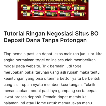
Tutorial Ringan Negosiasi Situs BO
Deposit Dana Tanpa Potongan
Tiap pemain pastilah dapat lekas mainkan judi kira-kira
angka permainan togel online sesudah memberikan
modal pada website. Trik bermain
judi togel
merupakan pakai taruhan uang asli rupiah maka tentu
keuntungan yang bisa diterima bettor yaitu berbentuk
uang asli rupiah nyata memberi keuntungan. Teknik
menancapkan modal pastinya gampang serta cepat
lewat proses deposit. Pemain dapat membuka
halaman inti atau Home untuk memutuskan menu