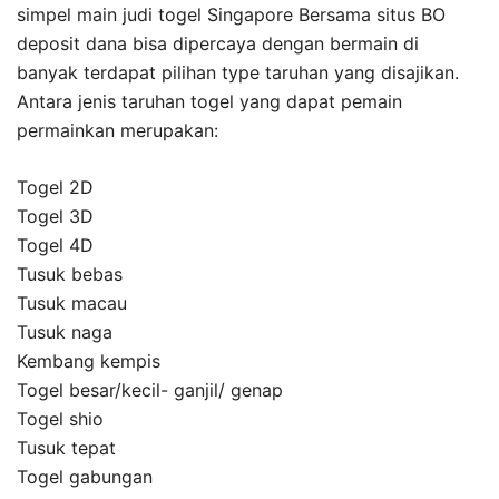
simpel main judi togel Singapore Bersama situs BO
deposit dana bisa dipercaya dengan bermain di
banyak terdapat pilihan type taruhan yang disajikan.
Antara jenis taruhan togel yang dapat pemain
permainkan merupakan:
Togel 2D
Togel 3D
Togel 4D
Tusuk bebas
Tusuk macau
Tusuk naga
Kembang kempis
Togel besar/kecil- ganjil/ genap
Togel shio
Tusuk tepat
Togel gabungan