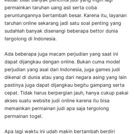
permainkan taruhan uang asli serta coba
peruntungannya bertambah besar. Karena itu, layanan
taruhan online sekarang jadi satu soal penting yang
sudahlah banyak disenangi beberapa bettor dunia
tergolong di Indonesia.
Ada beberapa juga macam perjudian yang saat ini
dapat dijangkau dengan online. Bukan cuma model
perjudian yang asal dari Indonesia, juga games judi
dikenal di dunia atau yang dari negara asing yang lain
pastinya juga dapat dijangkau begitu gampang serta
cepat. Tidak harus berpergian jauh, hanya cukup pakai
akses suatu website judi online karena itu bisa
memainkan permainan judi apa saja tergolong
permainan togel.
Apa lagi waktu ini udah makin bertambah berdiri