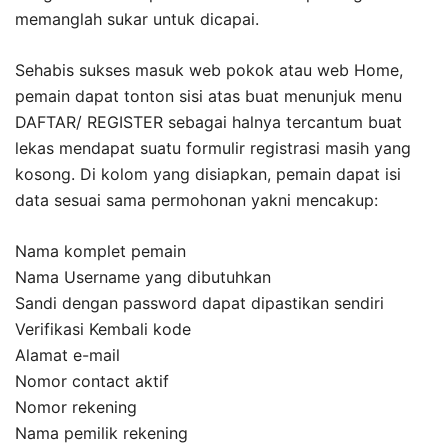
memanglah sukar untuk dicapai.
Sehabis sukses masuk web pokok atau web Home,
pemain dapat tonton sisi atas buat menunjuk menu
DAFTAR/ REGISTER sebagai halnya tercantum buat
lekas mendapat suatu formulir registrasi masih yang
kosong. Di kolom yang disiapkan, pemain dapat isi
data sesuai sama permohonan yakni mencakup:
Nama komplet pemain
Nama Username yang dibutuhkan
Sandi dengan password dapat dipastikan sendiri
Verifikasi Kembali kode
Alamat e-mail
Nomor contact aktif
Nomor rekening
Nama pemilik rekening