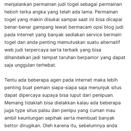
menjalankan permainan judi togel sebagai permainan
heboh terka angka yang telah ada lama. Permainan
togel yang makin disukai sampai saat ini bisa dicapai
benar-benar gampang lewat bermacam opsi blog judi
pada internet yang banyak sediakan service bermain
togel dan anda penting memutuskan suatu alternatif
web judi terpercaya serta terbaik yang bisa
dihandalkan jadi tempat taruhan berpamor yang dapat
saja unggulan terhebat.
Tentu ada beberapa agen pada internet maka lebih
penting buat pemain siapa-siapa saja menunjuk situs
dapat dipercaya supaya bisa luput dari penipuan.
Memang tidaklah bisa dielakkan kalau ada beberapa
juga type situs palsu dan penipu yang cuman mau
ambil keuntungan sepihak serta membuat banyak
bettor dirugikan. Oleh karena itu, sebelumnya anda