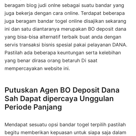
beragam blog judi onlne sebagai suatu bandar yang
juga bekerja dengan cara online. Terdapat beberapa
juga beragam bandar togel online disajikan sekarang
ini dan satu diantaranya merupakan BO deposit dana
yang bisa-bisa alternatif terbaik buat anda dengan
servis transaksi bisnis spesial pakai pelayanan DANA.
Pastilah ada beberapa keuntungan serta kelebihan
yang benar dirasa orang betaruh Di saat
mempercayakan website ini.
Putuskan Agen BO Deposit Dana
Sah Dapat dipercaya Unggulan
Periode Panjang
Mendapat sesuatu opsi bandar togel terpilih pastilah
begitu memberikan kepuasan untuk siapa saja dalam