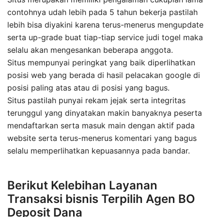
contohnya udah lebih pada 5 tahun bekerja pastilah
lebih bisa diyakini karena terus-menerus mengupdate
serta up-grade buat tiap-tiap service judi togel maka
selalu akan mengesankan beberapa anggota.
Situs mempunyai peringkat yang baik diperlihatkan
posisi web yang berada di hasil pelacakan google di
posisi paling atas atau di posisi yang bagus.
Situs pastilah punyai rekam jejak serta integritas
terunggul yang dinyatakan makin banyaknya peserta
mendaftarkan serta masuk main dengan aktif pada
website serta terus-menerus komentari yang bagus
selalu memperlihatkan kepuasannya pada bandar.
Berikut Kelebihan Layanan
Transaksi bisnis Terpilih Agen BO
Deposit Dana