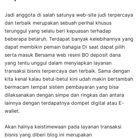
Jadi anggota di salah satunya web-site judi terpercaya
dan terbaik merupakan sebuah perihal khusus
terunggul yang selalu beri kepuasan terhadap
beberapa betaruh. Terdapat banyak kelebihannya yang
dapat membikin pemain bahagia Di saat dapat pilih
serta masuk Bersama web resmi BO deposit dana
yang tentu unggul dalam menyiapkan layanan
transaksi bisnis terpercaya dan terbaik. Sama dengan
kita kenal kalau betul-betul kini udah makin bertambah
bermacam tempat sistem pembayaran yang bisa
dilaksanakan dengan simpe dan ringkas dan antara
lainnya dengan terdapatnya dompet digital atau E-
wallet.
Akan halnya keistimewaan pada layanan transaksi
bisnis yang diberi blog ini merupakan