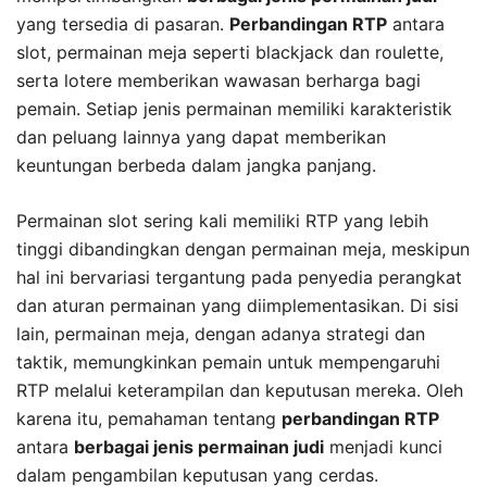
yang tersedia di pasaran.
Perbandingan RTP
antara
slot, permainan meja seperti blackjack dan roulette,
serta lotere memberikan wawasan berharga bagi
pemain. Setiap jenis permainan memiliki karakteristik
dan peluang lainnya yang dapat memberikan
keuntungan berbeda dalam jangka panjang.
Permainan slot sering kali memiliki RTP yang lebih
tinggi dibandingkan dengan permainan meja, meskipun
hal ini bervariasi tergantung pada penyedia perangkat
dan aturan permainan yang diimplementasikan. Di sisi
lain, permainan meja, dengan adanya strategi dan
taktik, memungkinkan pemain untuk mempengaruhi
RTP melalui keterampilan dan keputusan mereka. Oleh
karena itu, pemahaman tentang
perbandingan RTP
antara
berbagai jenis permainan judi
menjadi kunci
dalam pengambilan keputusan yang cerdas.