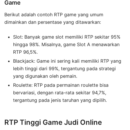
Game
Berikut adalah contoh RTP game yang umum
dimainkan dan persentase yang ditawarkan:
Slot: Banyak game slot memiliki RTP sekitar 95%
hingga 98%. Misalnya, game Slot A menawarkan
RTP 96,5%.
Blackjack: Game ini sering kali memiliki RTP yang
lebih tinggi dari 99%, tergantung pada strategi
yang digunakan oleh pemain.
Roulette: RTP pada permainan roulette bisa
bervariasi, dengan rata-rata sekitar 94,7%,
tergantung pada jenis taruhan yang dipilih.
RTP Tinggi Game Judi Online