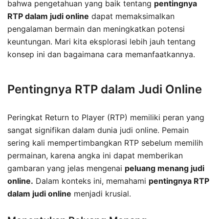
bahwa pengetahuan yang baik tentang
pentingnya
RTP dalam judi online
dapat memaksimalkan
pengalaman bermain dan meningkatkan potensi
keuntungan. Mari kita eksplorasi lebih jauh tentang
konsep ini dan bagaimana cara memanfaatkannya.
Pentingnya RTP dalam Judi Online
Peringkat Return to Player (RTP) memiliki peran yang
sangat signifikan dalam dunia judi online. Pemain
sering kali mempertimbangkan RTP sebelum memilih
permainan, karena angka ini dapat memberikan
gambaran yang jelas mengenai
peluang menang judi
online.
Dalam konteks ini, memahami
pentingnya RTP
dalam judi online
menjadi krusial.