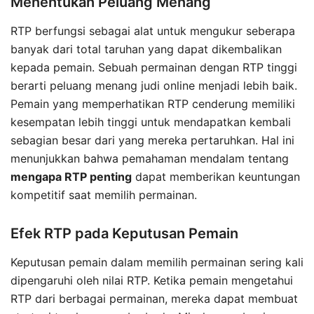
Menentukan Peluang Menang
RTP berfungsi sebagai alat untuk mengukur seberapa
banyak dari total taruhan yang dapat dikembalikan
kepada pemain. Sebuah permainan dengan RTP tinggi
berarti peluang menang judi online menjadi lebih baik.
Pemain yang memperhatikan RTP cenderung memiliki
kesempatan lebih tinggi untuk mendapatkan kembali
sebagian besar dari yang mereka pertaruhkan. Hal ini
menunjukkan bahwa pemahaman mendalam tentang
mengapa RTP penting
dapat memberikan keuntungan
kompetitif saat memilih permainan.
Efek RTP pada Keputusan Pemain
Keputusan pemain dalam memilih permainan sering kali
dipengaruhi oleh nilai RTP. Ketika pemain mengetahui
RTP dari berbagai permainan, mereka dapat membuat