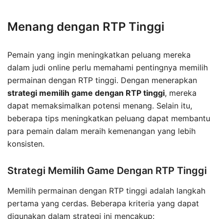
Menang dengan RTP Tinggi
Pemain yang ingin meningkatkan peluang mereka
dalam judi online perlu memahami pentingnya memilih
permainan dengan RTP tinggi. Dengan menerapkan
strategi memilih game dengan RTP tinggi
, mereka
dapat memaksimalkan potensi menang. Selain itu,
beberapa tips meningkatkan peluang dapat membantu
para pemain dalam meraih kemenangan yang lebih
konsisten.
Strategi Memilih Game Dengan RTP Tinggi
Memilih permainan dengan RTP tinggi adalah langkah
pertama yang cerdas. Beberapa kriteria yang dapat
digunakan dalam strategi ini mencakup: