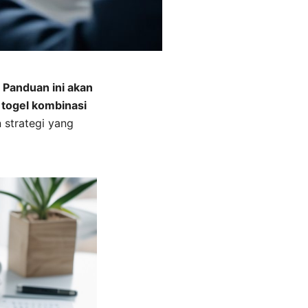
.
Panduan ini akan
togel kombinasi
strategi yang