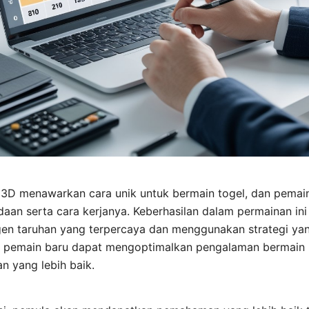
3D menawarkan cara unik untuk bermain togel, dan pemai
aan serta cara kerjanya. Keberhasilan dalam permainan ini
en taruhan yang terpercaya dan menggunakan strategi ya
a, pemain baru dapat mengoptimalkan pengalaman bermain
 yang lebih baik.