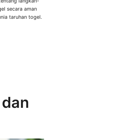
tentang langkah-
gel secara aman
ia taruhan togel.
 dan