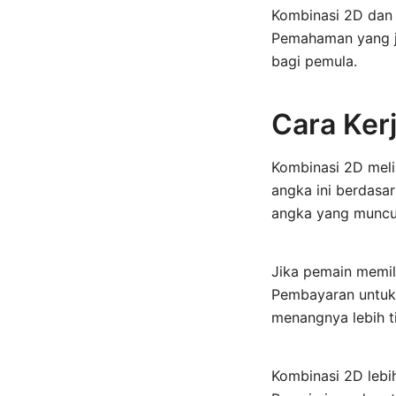
Kombinasi 2D dan
Pemahaman yang je
bagi pemula.
Cara Ker
Kombinasi 2D meli
angka ini berdasa
angka yang muncul
Jika pemain memil
Pembayaran untuk 
menangnya lebih ti
Kombinasi 2D lebih