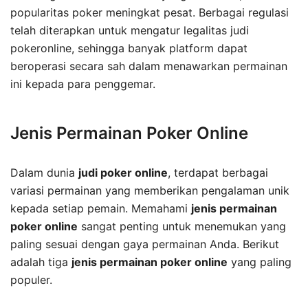
popularitas poker meningkat pesat. Berbagai regulasi
telah diterapkan untuk mengatur legalitas judi
pokeronline, sehingga banyak platform dapat
beroperasi secara sah dalam menawarkan permainan
ini kepada para penggemar.
Jenis Permainan Poker Online
Dalam dunia
judi poker online
, terdapat berbagai
variasi permainan yang memberikan pengalaman unik
kepada setiap pemain. Memahami
jenis permainan
poker online
sangat penting untuk menemukan yang
paling sesuai dengan gaya permainan Anda. Berikut
adalah tiga
jenis permainan poker online
yang paling
populer.