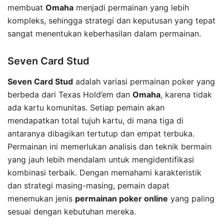
membuat
Omaha
menjadi permainan yang lebih
kompleks, sehingga strategi dan keputusan yang tepat
sangat menentukan keberhasilan dalam permainan.
Seven Card Stud
Seven Card Stud
adalah variasi permainan poker yang
berbeda dari Texas Hold’em dan
Omaha
, karena tidak
ada kartu komunitas. Setiap pemain akan
mendapatkan total tujuh kartu, di mana tiga di
antaranya dibagikan tertutup dan empat terbuka.
Permainan ini memerlukan analisis dan teknik bermain
yang jauh lebih mendalam untuk mengidentifikasi
kombinasi terbaik. Dengan memahami karakteristik
dan strategi masing-masing, pemain dapat
menemukan jenis
permainan poker online
yang paling
sesuai dengan kebutuhan mereka.