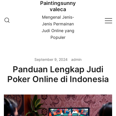
Paintingsunny
Skip
valeca
to
content
Mengenal Jenis-
Jenis Permainan
Judi Online yang
Populer
September 9, 2024
admin
Panduan Lengkap Judi
Poker Online di Indonesia