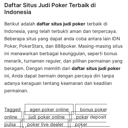
Daftar Situs Judi Poker Terbaik di
Indonesia
Berikut adalah
daftar situs judi poker
terbaik di
Indonesia, yang telah terbukti aman dan terpercaya.
Beberapa situs yang dapat anda coba antara lain IDN
Poker, PokerStars, dan 888poker. Masing-masing situs
ini menawarkan berbagai keunggulan, seperti bonus
menarik, turnamen reguler, dan pilihan permainan yang
beragam. Dengan memilih dari
daftar situs judi poker
ini, Anda dapat bermain dengan percaya diri tanpa
adanya keraguan tentang keamanan dan keadilan
permainan.
Tagged
agen poker online
bonus poker
online
judi poker online
poker deposit
pulsa
poker live dealer
poker