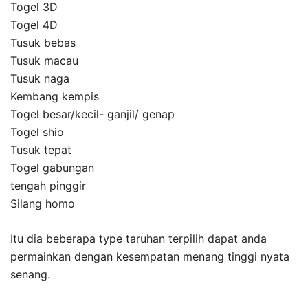
Togel 3D
Togel 4D
Tusuk bebas
Tusuk macau
Tusuk naga
Kembang kempis
Togel besar/kecil- ganjil/ genap
Togel shio
Tusuk tepat
Togel gabungan
tengah pinggir
Silang homo
Itu dia beberapa type taruhan terpilih dapat anda
permainkan dengan kesempatan menang tinggi nyata
senang.