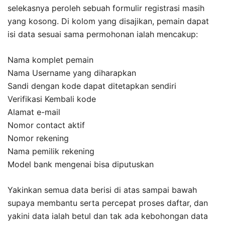
selekasnya peroleh sebuah formulir registrasi masih
yang kosong. Di kolom yang disajikan, pemain dapat
isi data sesuai sama permohonan ialah mencakup:
Nama komplet pemain
Nama Username yang diharapkan
Sandi dengan kode dapat ditetapkan sendiri
Verifikasi Kembali kode
Alamat e-mail
Nomor contact aktif
Nomor rekening
Nama pemilik rekening
Model bank mengenai bisa diputuskan
Yakinkan semua data berisi di atas sampai bawah
supaya membantu serta percepat proses daftar, dan
yakini data ialah betul dan tak ada kebohongan data