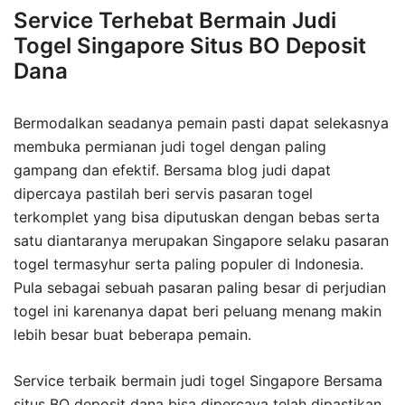
Service Terhebat Bermain Judi
Togel Singapore Situs BO Deposit
Dana
Bermodalkan seadanya pemain pasti dapat selekasnya
membuka permianan judi togel dengan paling
gampang dan efektif. Bersama blog judi dapat
dipercaya pastilah beri servis pasaran togel
terkomplet yang bisa diputuskan dengan bebas serta
satu diantaranya merupakan Singapore selaku pasaran
togel termasyhur serta paling populer di Indonesia.
Pula sebagai sebuah pasaran paling besar di perjudian
togel ini karenanya dapat beri peluang menang makin
lebih besar buat beberapa pemain.
Service terbaik bermain judi togel Singapore Bersama
situs BO deposit dana bisa dipercaya telah dipastikan