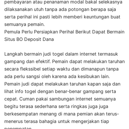
pembayaran atau penanaman modal bakal selekasnya
dilaksanakan utuh tanpa ada potongan berapa saja
serta perihal ini pasti lebih memberi keuntungan buat
semuanya pemain.
Pemula Perlu Persiapkan Perihal Berikut Dapat Bermain
Situs BO Deposit Dana
Langkah bermain judi togel dalam internet termasuk
gampang dan efektif. Pemain dapat melakukan taruhan
secara flekssibel setiap waktu dan dimanapun tanpa
ada perlu sangsi oleh karena ada kesibukan lain.
Pemain judi dapat melakukan taruhan kapan saja dan
lihat info togel dengan benar-benar gampang serta
cepat. Cuman pakai sambungan internet semuanya
begitu terasa sederhana serta ringkas juga juga
berkesempatan menang di mana pemian akan terus-
menerus terasa bahagia untuk mengerjakan tiap
penempatan.