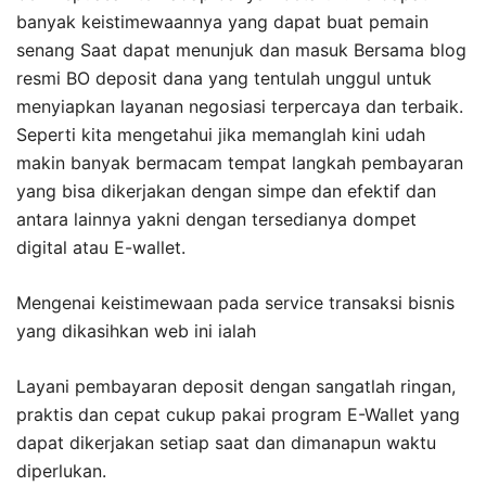
banyak keistimewaannya yang dapat buat pemain
senang Saat dapat menunjuk dan masuk Bersama blog
resmi BO deposit dana yang tentulah unggul untuk
menyiapkan layanan negosiasi terpercaya dan terbaik.
Seperti kita mengetahui jika memanglah kini udah
makin banyak bermacam tempat langkah pembayaran
yang bisa dikerjakan dengan simpe dan efektif dan
antara lainnya yakni dengan tersedianya dompet
digital atau E-wallet.
Mengenai keistimewaan pada service transaksi bisnis
yang dikasihkan web ini ialah
Layani pembayaran deposit dengan sangatlah ringan,
praktis dan cepat cukup pakai program E-Wallet yang
dapat dikerjakan setiap saat dan dimanapun waktu
diperlukan.