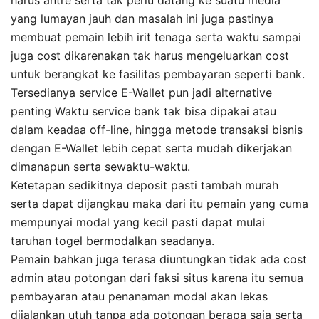
harus antre serta tak perlu datang ke suatu media
yang lumayan jauh dan masalah ini juga pastinya
membuat pemain lebih irit tenaga serta waktu sampai
juga cost dikarenakan tak harus mengeluarkan cost
untuk berangkat ke fasilitas pembayaran seperti bank.
Tersedianya service E-Wallet pun jadi alternative
penting Waktu service bank tak bisa dipakai atau
dalam keadaa off-line, hingga metode transaksi bisnis
dengan E-Wallet lebih cepat serta mudah dikerjakan
dimanapun serta sewaktu-waktu.
Ketetapan sedikitnya deposit pasti tambah murah
serta dapat dijangkau maka dari itu pemain yang cuma
mempunyai modal yang kecil pasti dapat mulai
taruhan togel bermodalkan seadanya.
Pemain bahkan juga terasa diuntungkan tidak ada cost
admin atau potongan dari faksi situs karena itu semua
pembayaran atau penanaman modal akan lekas
dijalankan utuh tanpa ada potongan berapa saja serta