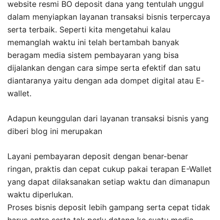
website resmi BO deposit dana yang tentulah unggul
dalam menyiapkan layanan transaksi bisnis terpercaya
serta terbaik. Seperti kita mengetahui kalau
memanglah waktu ini telah bertambah banyak
beragam media sistem pembayaran yang bisa
dijalankan dengan cara simpe serta efektif dan satu
diantaranya yaitu dengan ada dompet digital atau E-
wallet.
Adapun keunggulan dari layanan transaksi bisnis yang
diberi blog ini merupakan
Layani pembayaran deposit dengan benar-benar
ringan, praktis dan cepat cukup pakai terapan E-Wallet
yang dapat dilaksanakan setiap waktu dan dimanapun
waktu diperlukan.
Proses bisnis deposit lebih gampang serta cepat tidak