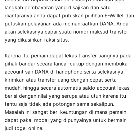
langkah pembayaran yang disajikan dan satu
diantaranya anda dapat putuskan pilihhan E-Wallet dan
putuskan pelayanan ada memanfaatkan DANA. Anda
akan selekasnya capai suatu nomor maksud transfer
yang dikasihkan faksi situs.
Karena itu, pemain dapat lekas transfer uangnya pada
pihak bandar secara lancar cukup dengan membuka
account sah DANA di handphone serta selekasnya
kirimkan atau transfer uang dengan cepat serta
mudah, hingga secara automatis saldo account lekas
berisi dengan nilai yang serupa atau utuh karena itu
tentu saja tidak ada potongan sama sekalipun.
Masalah ini sangat beri keuntungan di mana pemain
dapat pakai modal yang dipunyainya untuk bermain
judi togel online.