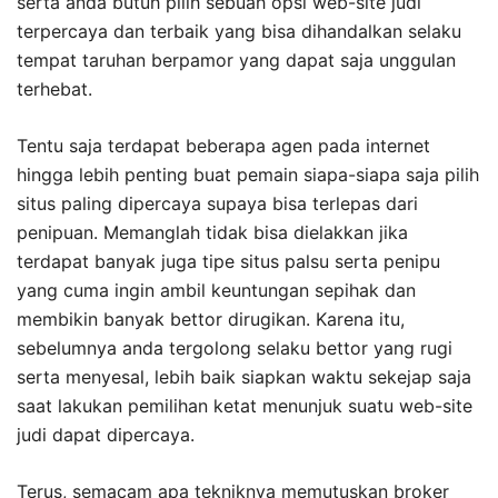
serta anda butuh pilih sebuah opsi web-site judi
terpercaya dan terbaik yang bisa dihandalkan selaku
tempat taruhan berpamor yang dapat saja unggulan
terhebat.
Tentu saja terdapat beberapa agen pada internet
hingga lebih penting buat pemain siapa-siapa saja pilih
situs paling dipercaya supaya bisa terlepas dari
penipuan. Memanglah tidak bisa dielakkan jika
terdapat banyak juga tipe situs palsu serta penipu
yang cuma ingin ambil keuntungan sepihak dan
membikin banyak bettor dirugikan. Karena itu,
sebelumnya anda tergolong selaku bettor yang rugi
serta menyesal, lebih baik siapkan waktu sekejap saja
saat lakukan pemilihan ketat menunjuk suatu web-site
judi dapat dipercaya.
Terus, semacam apa tekniknya memutuskan broker