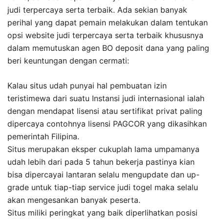
judi terpercaya serta terbaik. Ada sekian banyak
perihal yang dapat pemain melakukan dalam tentukan
opsi website judi terpercaya serta terbaik khususnya
dalam memutuskan agen BO deposit dana yang paling
beri keuntungan dengan cermati:
Kalau situs udah punyai hal pembuatan izin
teristimewa dari suatu Instansi judi internasional ialah
dengan mendapat lisensi atau sertifikat privat paling
dipercaya contohnya lisensi PAGCOR yang dikasihkan
pemerintah Filipina.
Situs merupakan eksper cukuplah lama umpamanya
udah lebih dari pada 5 tahun bekerja pastinya kian
bisa dipercayai lantaran selalu mengupdate dan up-
grade untuk tiap-tiap service judi togel maka selalu
akan mengesankan banyak peserta.
Situs miliki peringkat yang baik diperlihatkan posisi