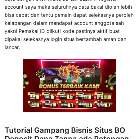
account saya maka seluruhnya data bakal diolah lebih
bisa cepat dan tentu pemain dapat selekasnya peroleh
kelapangan dalam mendapat account anggota sah
yakni Pemakai ID diikuti kode pastinya aktif buat
dipakai selekasnya login situs bertambah aman dan
lancar.
Tutorial Gampang Bisnis Situs BO
Deposit Dana Tanpa ada Potongan