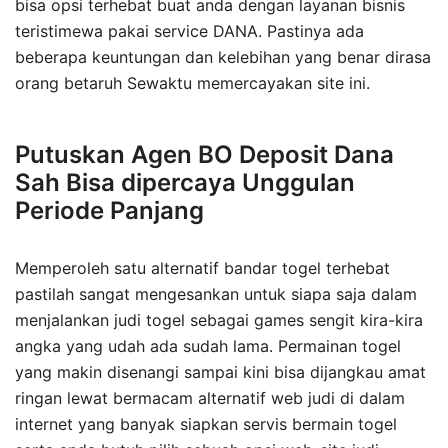
bisa opsi terhebat buat anda dengan layanan bisnis
teristimewa pakai service DANA. Pastinya ada
beberapa keuntungan dan kelebihan yang benar dirasa
orang betaruh Sewaktu memercayakan site ini.
Putuskan Agen BO Deposit Dana
Sah Bisa dipercaya Unggulan
Periode Panjang
Memperoleh satu alternatif bandar togel terhebat
pastilah sangat mengesankan untuk siapa saja dalam
menjalankan judi togel sebagai games sengit kira-kira
angka yang udah ada sudah lama. Permainan togel
yang makin disenangi sampai kini bisa dijangkau amat
ringan lewat bermacam alternatif web judi di dalam
internet yang banyak siapkan servis bermain togel