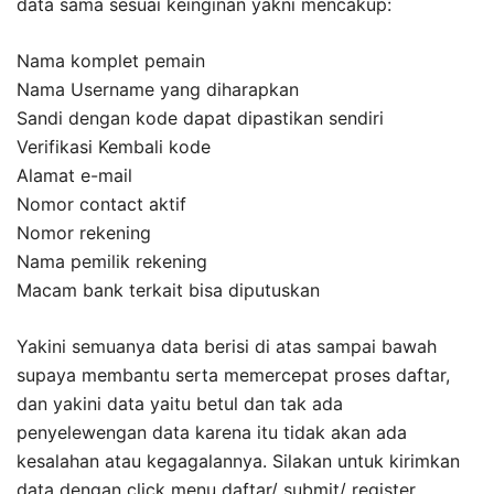
data sama sesuai keinginan yakni mencakup:
Nama komplet pemain
Nama Username yang diharapkan
Sandi dengan kode dapat dipastikan sendiri
Verifikasi Kembali kode
Alamat e-mail
Nomor contact aktif
Nomor rekening
Nama pemilik rekening
Macam bank terkait bisa diputuskan
Yakini semuanya data berisi di atas sampai bawah
supaya membantu serta memercepat proses daftar,
dan yakini data yaitu betul dan tak ada
penyelewengan data karena itu tidak akan ada
kesalahan atau kegagalannya. Silakan untuk kirimkan
data dengan click menu daftar/ submit/ register