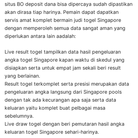
situs BO deposit dana bisa dipercaya sudah dipastikan
akan dirasa tiap harinya. Pemain dapat dapatkan
servis amat komplet bermain judi togel Singapore
dengan memperoleh semua data sangat aman yang
diperlukan antara lain aadalah:
Live result togel tampilkan data hasil pengeluaran
angka togel Singapore kapan waktu di skedul yang
disiapkan serta untuk empat jam sekali beri result
yang berlainan.
Result togel terkomplet serta presisi merupakan data
pengeluaran angka langsung dari Singapore pools
dengan tak ada kecurangan apa saja serta data
keluaran yaitu komplet buat pelbagai masa
sebelumnya.
Live draw togel dengan beri pemutaran hasil angka
keluaran togel Singapore sehari-harinya.