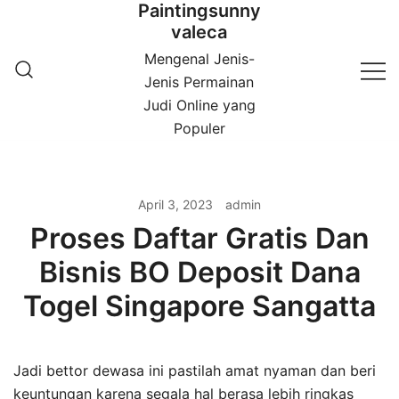
Paintingsunny
Skip
valeca
to
content
Mengenal Jenis-
Jenis Permainan
Judi Online yang
Populer
April 3, 2023
admin
Proses Daftar Gratis Dan
Bisnis BO Deposit Dana
Togel Singapore Sangatta
Jadi bettor dewasa ini pastilah amat nyaman dan beri
keuntungan karena segala hal berasa lebih ringkas