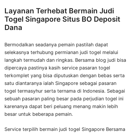
Layanan Terhebat Bermain Judi
Togel Singapore Situs BO Deposit
Dana
Bermodalkan seadanya pemain pastilah dapat
selekasnya terhubung permianan judi togel melalui
langkah termudah dan ringkas. Bersama blog judi bisa
dipercaya pastinya kasih service pasaran togel
terkomplet yang bisa diputuskan dengan bebas serta
satu diantaranya ialah Singapore sebagai pasaran
togel termasyhur serta ternama di Indonesia. Sebagai
sebuah pasaran paling besar pada perjudian togel ini
karenanya dapat beri peluang menang makin lebih
besar untuk beberapa pemain.
Service terpilih bermain judi togel Singapore Bersama