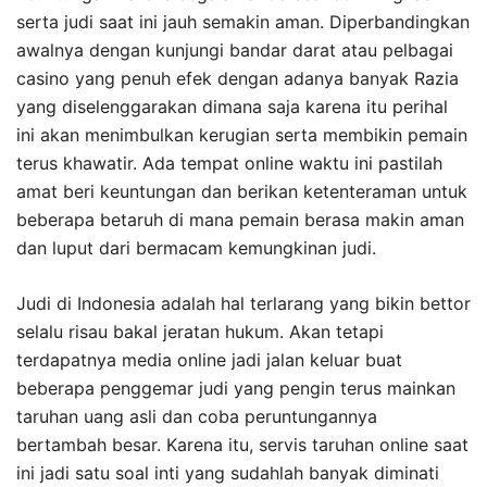
serta judi saat ini jauh semakin aman. Diperbandingkan
awalnya dengan kunjungi bandar darat atau pelbagai
casino yang penuh efek dengan adanya banyak Razia
yang diselenggarakan dimana saja karena itu perihal
ini akan menimbulkan kerugian serta membikin pemain
terus khawatir. Ada tempat online waktu ini pastilah
amat beri keuntungan dan berikan ketenteraman untuk
beberapa betaruh di mana pemain berasa makin aman
dan luput dari bermacam kemungkinan judi.
Judi di Indonesia adalah hal terlarang yang bikin bettor
selalu risau bakal jeratan hukum. Akan tetapi
terdapatnya media online jadi jalan keluar buat
beberapa penggemar judi yang pengin terus mainkan
taruhan uang asli dan coba peruntungannya
bertambah besar. Karena itu, servis taruhan online saat
ini jadi satu soal inti yang sudahlah banyak diminati