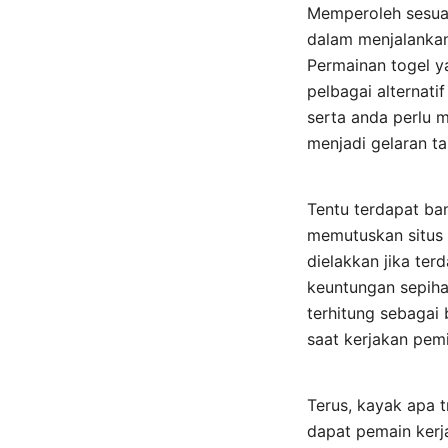
Memperoleh sesuat
dalam menjalankan
Permainan togel y
pelbagai alternati
serta anda perlu m
menjadi gelaran ta
Tentu terdapat ba
memutuskan situs 
dielakkan jika ter
keuntungan sepiha
terhitung sebagai 
saat kerjakan pemi
Terus, kayak apa 
dapat pemain kerja