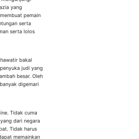
azia yang
ta membuat pemain
ntungan serta
an serta lolos
khawatir bakal
 penyuka judi yang
tambah besar. Oleh
h banyak digemari
line. Tidak cuma
 yang dari negara
pat. Tidak harus
 dapat memainkan