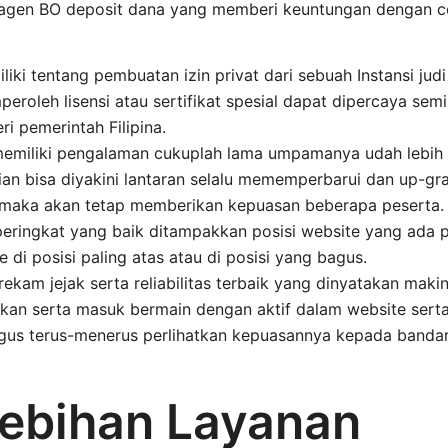
agen BO deposit dana yang memberi keuntungan dengan ce
liki tentang pembuatan izin privat dari sebuah Instansi judi
roleh lisensi atau sertifikat spesial dapat dipercaya semis
i pemerintah Filipina.
emiliki pengalaman cukuplah lama umpamanya udah lebih 
ian bisa diyakini lantaran selalu mememperbarui dan up-gr
l maka akan tetap memberikan kepuasan beberapa peserta.
eringkat yang baik ditampakkan posisi website yang ada p
 di posisi paling atas atau di posisi yang bagus.
 rekam jejak serta reliabilitas terbaik yang dinyatakan mak
kan serta masuk bermain dengan aktif dalam website serta
us terus-menerus perlihatkan kepuasannya kepada bandar
elebihan Layanan