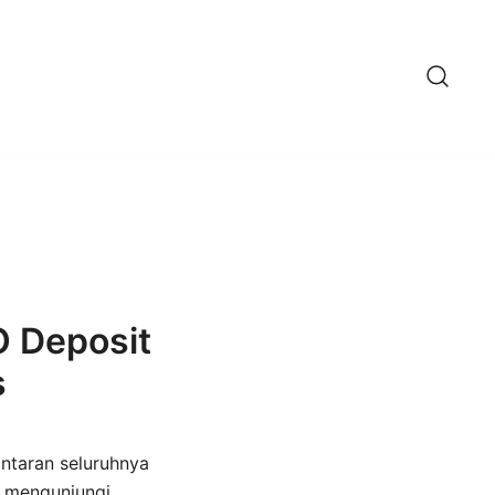
O Deposit
s
antaran seluruhnya
n mengunjungi