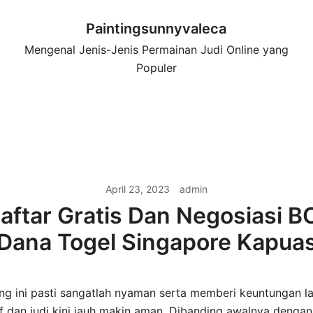
Paintingsunnyvaleca
Mengenal Jenis-Jenis Permainan Judi Online yang
Populer
April 23, 2023
admin
aftar Gratis Dan Negosiasi B
Dana Togel Singapore Kapua
ang ini pasti sangatlah nyaman serta memberi keuntungan l
if dan judi kini jauh makin aman. Dibanding awalnya denga