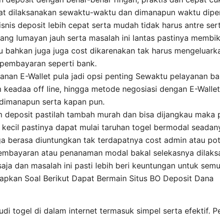
at dilaksanakan sewaktu-waktu dan dimanapun waktu diper
isnis deposit lebih cepat serta mudah tidak harus antre se
 yang lumayan jauh serta masalah ini lantas pastinya membiki
u bahkan juga juga cost dikarenakan tak harus mengeluark
pembayaran seperti bank.
anan E-Wallet pula jadi opsi penting Sewaktu pelayanan ba
 keadaa off line, hingga metode negosiasi dengan E-Wallet
dimanapun serta kapan pun.
 deposit pastilah tambah murah dan bisa dijangkau maka
kecil pastinya dapat mulai taruhan togel bermodal seadan
a berasa diuntungkan tak terdapatnya cost admin atau pot
pembayaran atau penanaman modal bakal selekasnya dilaks
aja dan masalah ini pasti lebih beri keuntungan untuk sem
iapkan Soal Berikut Dapat Bermain Situs BO Deposit Dana
di togel di dalam internet termasuk simpel serta efektif. 