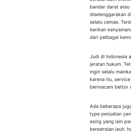
bandar darat atau
diselenggarakan d
selalu cemas. Terd
berikan kenyamana
dari pelbagai kemu
Judi di Indonesia
jeratan hukum. Te
ingin selalu main
karena itu, servic
bermacam bettor d
Ada beberapa juga 
type perjudian yan
asing yang lain p
berpergian jauh, 