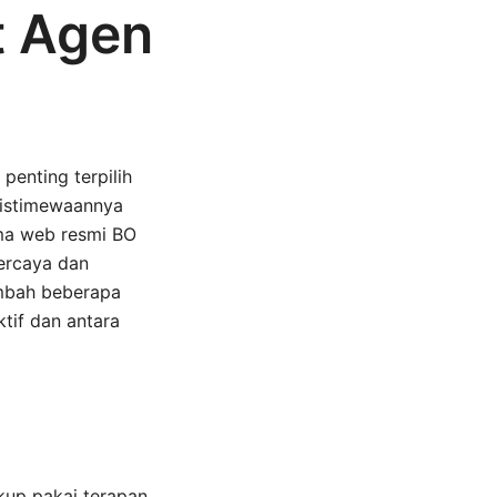
t Agen
 penting terpilih
eistimewaannya
ma web resmi BO
ercaya dan
ambah beberapa
tif dan antara
kup pakai terapan