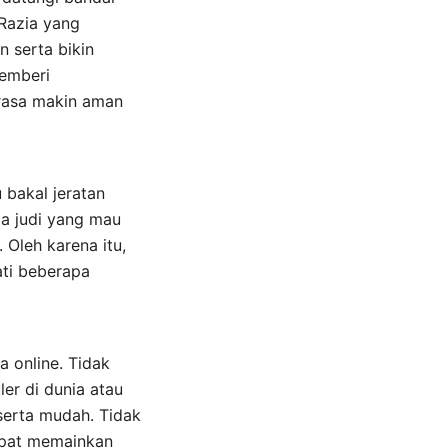
Razia yang
n serta bikin
memberi
rasa makin aman
 bakal jeratan
a judi yang mau
 Oleh karena itu,
ati beberapa
a online. Tidak
er di dunia atau
 serta mudah. Tidak
dapat memainkan