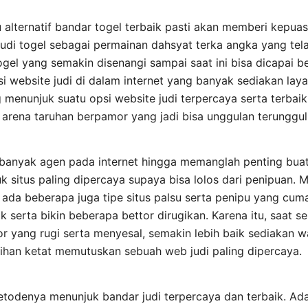
alternatif bandar togel terbaik pasti akan memberi kepuas
udi togel sebagai permainan dahsyat terka angka yang tel
gel yang semakin disenangi sampai saat ini bisa dicapai b
i website judi di dalam internet yang banyak sediakan lay
 menunjuk suatu opsi website judi terpercaya serta terbaik
 arena taruhan berpamor yang jadi bisa unggulan terunggul
 banyak agen pada internet hingga memanglah penting bua
k situs paling dipercaya supaya bisa lolos dari penipuan.
a ada beberapa juga tipe situs palsu serta penipu yang cum
 serta bikin beberapa bettor dirugikan. Karena itu, saat 
tor yang rugi serta menyesal, semakin lebih baik sediakan w
lihan ketat memutuskan sebuah web judi paling dipercaya.
etodenya menunjuk bandar judi terpercaya dan terbaik. Ada