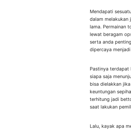
Mendapati sesuatu 
dalam melakukan j
lama. Permainan to
lewat beragam ops
serta anda penting
dipercaya menjadi
Pastinya terdapat
siapa saja menunju
bisa dielakkan jik
keuntungan sepihak
terhitung jadi bet
saat lakukan pemi
Lalu, kayak apa m