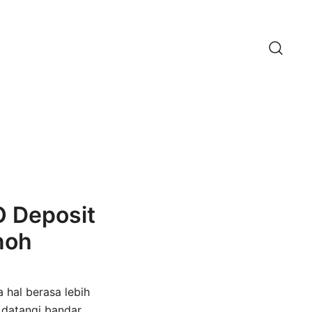
O Deposit
noh
 hal berasa lebih
n datangi bandar