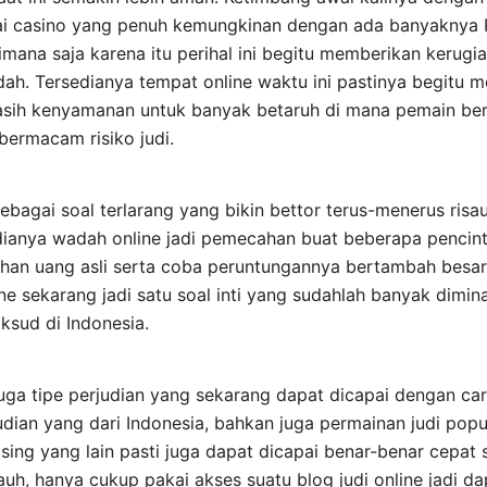
ai casino yang penuh kemungkinan dengan ada banyaknya 
mana saja karena itu perihal ini begitu memberikan kerugia
dah. Tersedianya tempat online waktu ini pastinya begitu 
asih kenyamanan untuk banyak betaruh di mana pemain be
bermacam risiko judi.
sebagai soal terlarang yang bikin bettor terus-menerus risau
dianya wadah online jadi pemecahan buat beberapa pencint
uhan uang asli serta coba peruntungannya bertambah besar.
ine sekarang jadi satu soal inti yang sudahlah banyak dimin
ksud di Indonesia.
uga tipe perjudian yang sekarang dapat dicapai dengan car
ian yang dari Indonesia, bahkan juga permainan judi popul
sing yang lain pasti juga dapat dicapai benar-benar cepat
auh, hanya cukup pakai akses suatu blog judi online jadi 