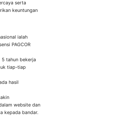
ercaya serta
erikan keuntungan
asional ialah
lisensi PAGCOR
 5 tahun bekerja
uk tiap-tiap
ada hasil
makin
dalam website dan
a kepada bandar.