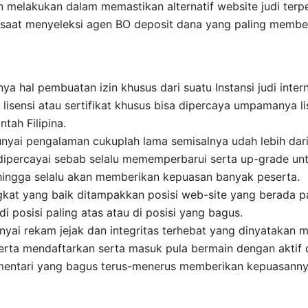
 melakukan dalam memastikan alternatif website judi terp
g saat menyeleksi agen BO deposit dana yang paling memb
nya hal pembuatan izin khusus dari suatu Instansi judi intern
lisensi atau sertifikat khusus bisa dipercaya umpamanya 
tah Filipina.
nyai pengalaman cukuplah lama semisalnya udah lebih dari
 dipercayai sebab selalu mememperbarui serta up-grade unt
l hingga selalu akan memberikan kepuasan banyak peserta.
ngkat yang baik ditampakkan posisi web-site yang berada p
i posisi paling atas atau di posisi yang bagus.
nyai rekam jejak dan integritas terhebat yang dinyatakan 
rta mendaftarkan serta masuk pula bermain dengan aktif 
mentari yang bagus terus-menerus memberikan kepuasanny