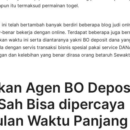
apun itu termaksud permainan togel.
 ini telah bertambah banyak berdiri beberapa blog judi on
-benar bekerja dengan online. Terdapat beberapa juga b
pkan waktu ini serta diantaranya yakni BO deposit dana yang
a dengan servis transaksi bisnis spesial pakai service DAN
gan dan kelebihan yang benar dirasa orang betaruh Sewa
kan Agen BO Depos
Sah Bisa dipercaya
lan Waktu Panjang