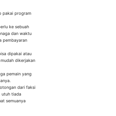
p pakai program
perlu ke sebuah
 tenaga dan waktu
ia pembayaran
isa dipakai atau
n mudah dikerjakan
gga pemain yang
danya.
otongan dari faksi
 utuh tiada
buat semuanya