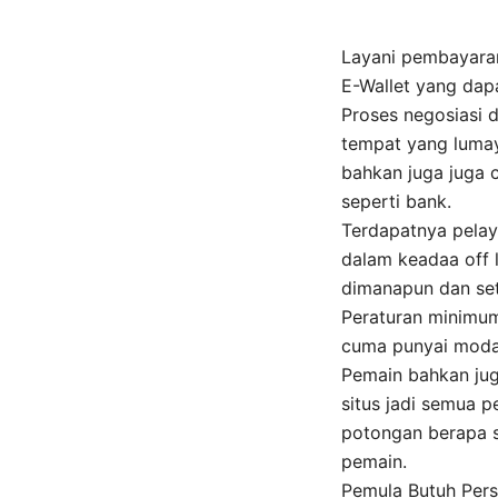
Layani pembayaran
E-Wallet yang dap
Proses negosiasi d
tempat yang lumaya
bahkan juga juga 
seperti bank.
Terdapatnya pelaya
dalam keadaa off l
dimanapun dan set
Peraturan minimum
cuma punyai modal
Pemain bahkan jug
situs jadi semua 
potongan berapa s
pemain.
Pemula Butuh Pers