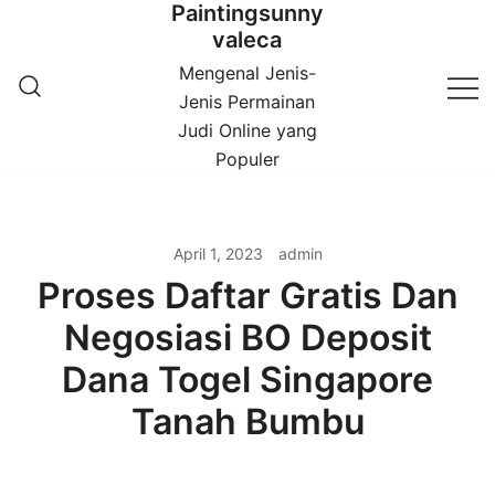
Paintingsunny
Skip
valeca
to
content
Mengenal Jenis-
Jenis Permainan
Judi Online yang
Populer
April 1, 2023
admin
Proses Daftar Gratis Dan
Negosiasi BO Deposit
Dana Togel Singapore
Tanah Bumbu