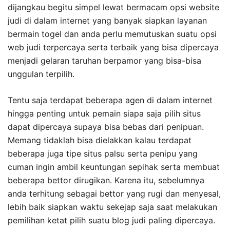
dijangkau begitu simpel lewat bermacam opsi website
judi di dalam internet yang banyak siapkan layanan
bermain togel dan anda perlu memutuskan suatu opsi
web judi terpercaya serta terbaik yang bisa dipercaya
menjadi gelaran taruhan berpamor yang bisa-bisa
unggulan terpilih.
Tentu saja terdapat beberapa agen di dalam internet
hingga penting untuk pemain siapa saja pilih situs
dapat dipercaya supaya bisa bebas dari penipuan.
Memang tidaklah bisa dielakkan kalau terdapat
beberapa juga tipe situs palsu serta penipu yang
cuman ingin ambil keuntungan sepihak serta membuat
beberapa bettor dirugikan. Karena itu, sebelumnya
anda terhitung sebagai bettor yang rugi dan menyesal,
lebih baik siapkan waktu sekejap saja saat melakukan
pemilihan ketat pilih suatu blog judi paling dipercaya.