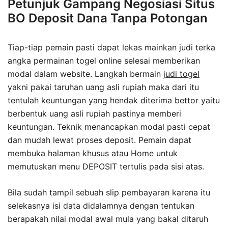
Petunjuk Gampang Negosiasi Situs
BO Deposit Dana Tanpa Potongan
Tiap-tiap pemain pasti dapat lekas mainkan judi terka
angka permainan togel online selesai memberikan
modal dalam website. Langkah bermain
judi togel
yakni pakai taruhan uang asli rupiah maka dari itu
tentulah keuntungan yang hendak diterima bettor yaitu
berbentuk uang asli rupiah pastinya memberi
keuntungan. Teknik menancapkan modal pasti cepat
dan mudah lewat proses deposit. Pemain dapat
membuka halaman khusus atau Home untuk
memutuskan menu DEPOSIT tertulis pada sisi atas.
Bila sudah tampil sebuah slip pembayaran karena itu
selekasnya isi data didalamnya dengan tentukan
berapakah nilai modal awal mula yang bakal ditaruh