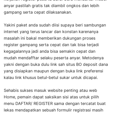
anyar pastilah gratis tak diambil ongkos dan lebih
gampang serta cepat dilaksanakan.
Yakini paket anda sudah diisi supaya beri sambungan
internet yang terus lancar dan konstan karenanya
masalah ini bakal memberikan dukungan proses
register gampang serta cepat dan tak bisa terjadi
kegagalannya jadi anda bisa semakin cepat dan
mudah mendafftar selaku peserta anyar. Metodenya
yakni dengan buka dulu link sah situs BO deposit dana
yang disiapkan maupun dengan buka link preferensi
kalau link khusus betul-betul sukar untuk dicapai.
Sehabis sukses masuk website penting atau web
Home, pemain dapat saksikan sisi atas untuk pilih
menu DAFTAR/ REGISTER sama dengan tercatat buat
lekas mendapatkan sebuah formulir registrasi masih