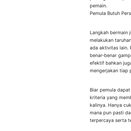
pemain.
Pemula Butuh Pers
Langkah bermain j
melakukan taruhan
ada aktivitas lain
benar-benar gampa
efektif bahkan ju
mengerjakan tiap
Biar pemula dapat 
kriteria yang memb
kalinya. Hanya cu
mana pun pasti da
terpercaya serta t