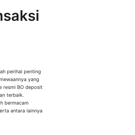
nsaksi
ah perihal penting
stimewaannya yang
e resmi BO deposit
n terbaik.
mbah bermacam
rta antara lainnya