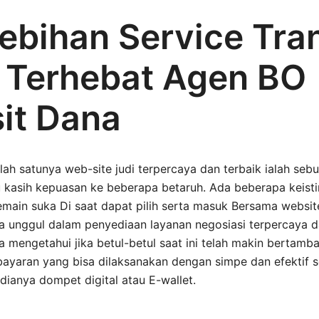
lebihan Service Tra
s Terhebat Agen BO
it Dana
lah satunya web-site judi terpercaya dan terbaik ialah sebu
alu kasih kepuasan ke beberapa betaruh. Ada beberapa kei
ain suka Di saat dapat pilih serta masuk Bersama websit
a unggul dalam penyediaan layanan negosiasi terpercaya da
ta mengetahui jika betul-betul saat ini telah makin berta
ayaran yang bisa dilaksanakan dengan simpe dan efektif se
dianya dompet digital atau E-wallet.