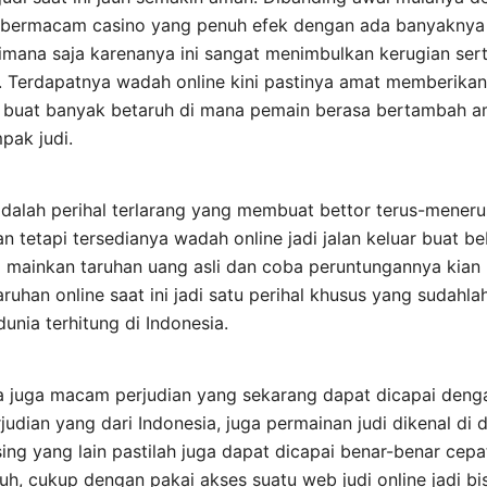
u bermacam casino yang penuh efek dengan ada banyaknya
imana saja karenanya ini sangat menimbulkan kerugian ser
u. Terdapatnya wadah online kini pastinya amat memberika
 buat banyak betaruh di mana pemain berasa bertambah 
pak judi.
adalah perihal terlarang yang membuat bettor terus-meneru
n tetapi tersedianya wadah online jadi jalan keluar buat 
agi mainkan taruhan uang asli dan coba peruntungannya kian
taruhan online saat ini jadi satu perihal khusus yang sudahl
nia terhitung di Indonesia.
 juga macam perjudian yang sekarang dapat dicapai denga
udian yang dari Indonesia, juga permainan judi dikenal di 
sing yang lain pastilah juga dapat dicapai benar-benar cep
auh, cukup dengan pakai akses suatu web judi online jadi 