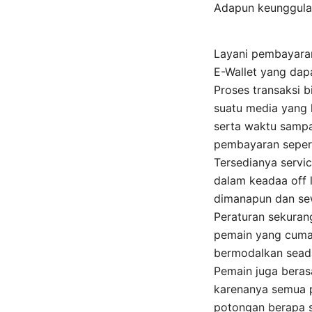
Adapun keunggulan 
Layani pembayaran
E-Wallet yang dap
Proses transaksi b
suatu media yang l
serta waktu sampa
pembayaran sepert
Tersedianya servic
dalam keadaa off 
dimanapun dan se
Peraturan sekuran
pemain yang cuma 
bermodalkan sead
Pemain juga beras
karenanya semua 
potongan berapa s