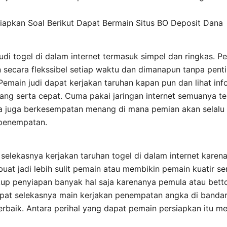
iapkan Soal Berikut Dapat Bermain Situs BO Deposit Dana
udi togel di dalam internet termasuk simpel dan ringkas. P
 secara flekssibel setiap waktu dan dimanapun tanpa penti
. Pemain judi dapat kerjakan taruhan kapan pun dan lihat in
ng serta cepat. Cuma pakai jaringan internet semuanya te
ga juga berkesempatan menang di mana pemian akan selalu 
 penempatan.
selekasnya kerjakan taruhan togel di dalam internet karen
uat jadi lebih sulit pemain atau membikin pemain kuatir se
kup penyiapan banyak hal saja karenanya pemula atau bett
pat selekasnya main kerjakan penempatan angka di banda
erbaik. Antara perihal yang dapat pemain persiapkan itu m