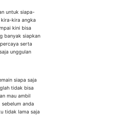
an untuk siapa-
kira-kira angka
pai kini bisa
ng banyak siapkan
rpercaya serta
saja unggulan
emain siapa saja
lah tidak bisa
man mau ambil
t sebelum anda
u tidak lama saja