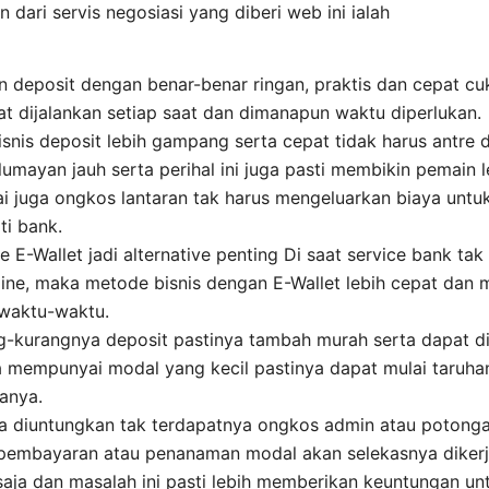
dari servis negosiasi yang diberi web ini ialah
 deposit dengan benar-benar ringan, praktis dan cepat c
at dijalankan setiap saat dan dimanapun waktu diperlukan.
isnis deposit lebih gampang serta cepat tidak harus antre 
umayan jauh serta perihal ini juga pasti membikin pemain le
i juga ongkos lantaran tak harus mengeluarkan biaya untu
i bank.
e E-Wallet jadi alternative penting Di saat service bank tak
line, maka metode bisnis dengan E-Wallet lebih cepat dan 
waktu-waktu.
g-kurangnya deposit pastinya tambah murah serta dapat d
mempunyai modal yang kecil pastinya dapat mulai taruhan
anya.
a diuntungkan tak terdapatnya ongkos admin atau potongan 
pembayaran atau penanaman modal akan selekasnya dikerj
aja dan masalah ini pasti lebih memberikan keuntungan unt