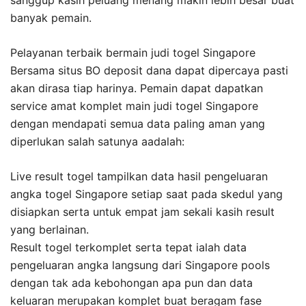
sanggup kasih peluang menang makin lebih besar buat
banyak pemain.
Pelayanan terbaik bermain judi togel Singapore
Bersama situs BO deposit dana dapat dipercaya pasti
akan dirasa tiap harinya. Pemain dapat dapatkan
service amat komplet main judi togel Singapore
dengan mendapati semua data paling aman yang
diperlukan salah satunya aadalah:
Live result togel tampilkan data hasil pengeluaran
angka togel Singapore setiap saat pada skedul yang
disiapkan serta untuk empat jam sekali kasih result
yang berlainan.
Result togel terkomplet serta tepat ialah data
pengeluaran angka langsung dari Singapore pools
dengan tak ada kebohongan apa pun dan data
keluaran merupakan komplet buat beragam fase