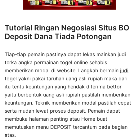
Tutorial Ringan Negosiasi Situs BO
Deposit Dana Tiada Potongan
Tiap-tiap pemain pastinya dapat lekas mainkan judi
terka angka permainan togel online sehabis
memberikan modal di website. Langkah bermain
judi
togel
yakni pakai taruhan uang asli rupiah maka dari
itu tentu keuntungan yang hendak diterima bettor
yaitu berbentuk uang asli rupiah pastilah memberikan
keuntungan. Teknik memberikan modal pastilah cepat
serta mudah lewat proses deposit. Pemain dapat
membuka halaman penting atau Home buat
memutuskan menu DEPOSIT tercantum pada bagian
atas.