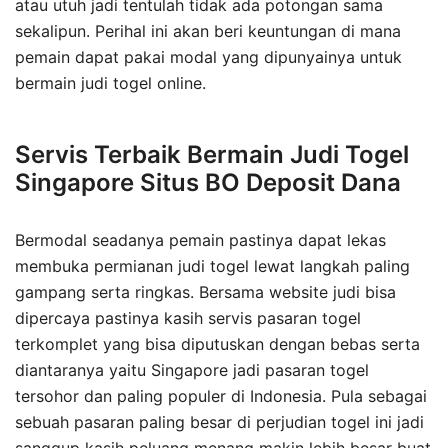
atau utuh jadi tentulah tidak ada potongan sama
sekalipun. Perihal ini akan beri keuntungan di mana
pemain dapat pakai modal yang dipunyainya untuk
bermain judi togel online.
Servis Terbaik Bermain Judi Togel
Singapore Situs BO Deposit Dana
Bermodal seadanya pemain pastinya dapat lekas
membuka permianan judi togel lewat langkah paling
gampang serta ringkas. Bersama website judi bisa
dipercaya pastinya kasih servis pasaran togel
terkomplet yang bisa diputuskan dengan bebas serta
diantaranya yaitu Singapore jadi pasaran togel
tersohor dan paling populer di Indonesia. Pula sebagai
sebuah pasaran paling besar di perjudian togel ini jadi