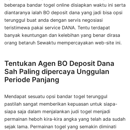
beberapa bandar togel online disiapkan waktu ini serta
diantaranya ialah BO deposit dana yang jadi bisa opsi
terunggul buat anda dengan servis negosiasi
teristimewa pakai service DANA. Tentu terdapat
banyak keuntungan dan kelebihan yang benar dirasa
orang betaruh Sewaktu mempercayakan web-site ini.
Tentukan Agen BO Deposit Dana
Sah Paling dipercaya Unggulan
Periode Panjang
Mendapat sesuatu opsi bandar togel terunggul
pastilah sangat memberikan kepuasan untuk siapa-
siapa saja dalam menjalankan judi togel menjadi
permainan heboh kira-kira angka yang telah ada sudah
sejak lama. Permainan togel yang semakin diminati