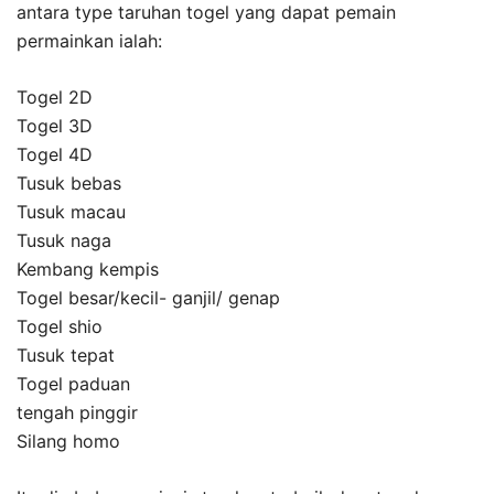
antara type taruhan togel yang dapat pemain
permainkan ialah:
Togel 2D
Togel 3D
Togel 4D
Tusuk bebas
Tusuk macau
Tusuk naga
Kembang kempis
Togel besar/kecil- ganjil/ genap
Togel shio
Tusuk tepat
Togel paduan
tengah pinggir
Silang homo