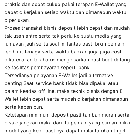
praktis dan cepat cukup pakai terapan E-Wallet yang
dapat dikerjakan setiap waktu dan dimanapun waktu
diperlukan.
Proses transaksi bisnis deposit lebih cepat dan mudah
tak usah antre serta tak perlu ke suatu media yang
lumayan jauh serta soal ini lantas pasti bikin pemain
lebih irit tenaga serta waktu bahkan juga juga cost
dikarenakan tak harus mengeluarkan cost buat datang
ke fasilitas pembayaran seperti bank.
Tersedianya pelayanan E-Wallet jadi alternative
penting Saat service bank tidak bisa dipakai atau
dalam keadaa off line, maka teknik bisnis dengan E-
Wallet lebih cepat serta mudah dikerjakan dimanapun
serta kapan pun.
Ketetapan minimum deposit pasti tambah murah serta
bisa dijangkau maka dari itu pemain yang cuman miliki
modal yang kecil pastinya dapat mulai taruhan togel