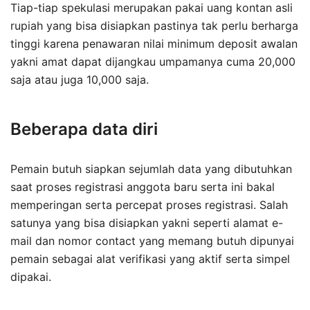
Tiap-tiap spekulasi merupakan pakai uang kontan asli
rupiah yang bisa disiapkan pastinya tak perlu berharga
tinggi karena penawaran nilai minimum deposit awalan
yakni amat dapat dijangkau umpamanya cuma 20,000
saja atau juga 10,000 saja.
Beberapa data diri
Pemain butuh siapkan sejumlah data yang dibutuhkan
saat proses registrasi anggota baru serta ini bakal
memperingan serta percepat proses registrasi. Salah
satunya yang bisa disiapkan yakni seperti alamat e-
mail dan nomor contact yang memang butuh dipunyai
pemain sebagai alat verifikasi yang aktif serta simpel
dipakai.