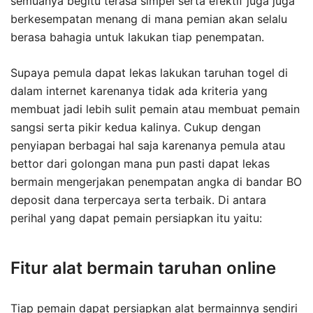
semuanya begitu terasa simpel serta efektif juga juga
berkesempatan menang di mana pemian akan selalu
berasa bahagia untuk lakukan tiap penempatan.
Supaya pemula dapat lekas lakukan taruhan togel di
dalam internet karenanya tidak ada kriteria yang
membuat jadi lebih sulit pemain atau membuat pemain
sangsi serta pikir kedua kalinya. Cukup dengan
penyiapan berbagai hal saja karenanya pemula atau
bettor dari golongan mana pun pasti dapat lekas
bermain mengerjakan penempatan angka di bandar BO
deposit dana terpercaya serta terbaik. Di antara
perihal yang dapat pemain persiapkan itu yaitu:
Fitur alat bermain taruhan online
Tiap pemain dapat persiapkan alat bermainnya sendiri