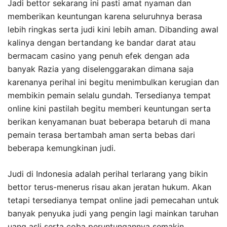
Jadi bettor sekarang ini pasti amat nyaman dan
memberikan keuntungan karena seluruhnya berasa
lebih ringkas serta judi kini lebih aman. Dibanding awal
kalinya dengan bertandang ke bandar darat atau
bermacam casino yang penuh efek dengan ada
banyak Razia yang diselenggarakan dimana saja
karenanya perihal ini begitu menimbulkan kerugian dan
membikin pemain selalu gundah. Tersedianya tempat
online kini pastilah begitu memberi keuntungan serta
berikan kenyamanan buat beberapa betaruh di mana
pemain terasa bertambah aman serta bebas dari
beberapa kemungkinan judi.
Judi di Indonesia adalah perihal terlarang yang bikin
bettor terus-menerus risau akan jeratan hukum. Akan
tetapi tersedianya tempat online jadi pemecahan untuk
banyak penyuka judi yang pengin lagi mainkan taruhan
uang asli serta coba peruntungannya semakin