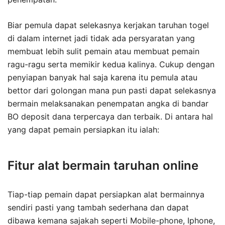
Biar pemula dapat selekasnya kerjakan taruhan togel
di dalam internet jadi tidak ada persyaratan yang
membuat lebih sulit pemain atau membuat pemain
ragu-ragu serta memikir kedua kalinya. Cukup dengan
penyiapan banyak hal saja karena itu pemula atau
bettor dari golongan mana pun pasti dapat selekasnya
bermain melaksanakan penempatan angka di bandar
BO deposit dana terpercaya dan terbaik. Di antara hal
yang dapat pemain persiapkan itu ialah:
Fitur alat bermain taruhan online
Tiap-tiap pemain dapat persiapkan alat bermainnya
sendiri pasti yang tambah sederhana dan dapat
dibawa kemana sajakah seperti Mobile-phone, Iphone,