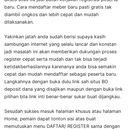
baru. Cara mendaftar meber baru pasti gratis tak
diambil ongkos dan lebih cepat dan mudah
dilaksanakan.
Yakinkan jatah anda sudah berisi supaya kasih
sambungan internet yang selalu lancar dan konstan
jadi masalah ini akan memberikan dukungan proses
register cepat serta mudah dan tak bisa terjadi
ketidakberhasilannya karenanya anda bisa semakin
cepat dan mudah mendafftar sebagai peserta baru.
Langkahnya dengan buka dulu link sah situs BO
deposit dana yang disajikan maupun dengan buka link
pilihan bila link inti benar-benar sukar buat dijangkau.
Sesudah sukses masuk halaman khusus atau halaman
Home, pemain dapat tonton sisi atas buat
memutuskan menu DAFTAR/ REGISTER sama dengan