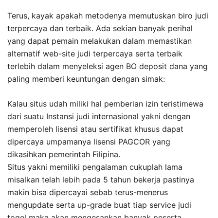
Terus, kayak apakah metodenya memutuskan biro judi
terpercaya dan terbaik. Ada sekian banyak perihal
yang dapat pemain melakukan dalam memastikan
alternatif web-site judi terpercaya serta terbaik
terlebih dalam menyeleksi agen BO deposit dana yang
paling memberi keuntungan dengan simak:
Kalau situs udah miliki hal pemberian izin teristimewa
dari suatu Instansi judi internasional yakni dengan
memperoleh lisensi atau sertifikat khusus dapat
dipercaya umpamanya lisensi PAGCOR yang
dikasihkan pemerintah Filipina.
Situs yakni memiliki pengalaman cukuplah lama
misalkan telah lebih pada 5 tahun bekerja pastinya
makin bisa dipercayai sebab terus-menerus
mengupdate serta up-grade buat tiap service judi
togel maka akan mengesankan banyak peserta.