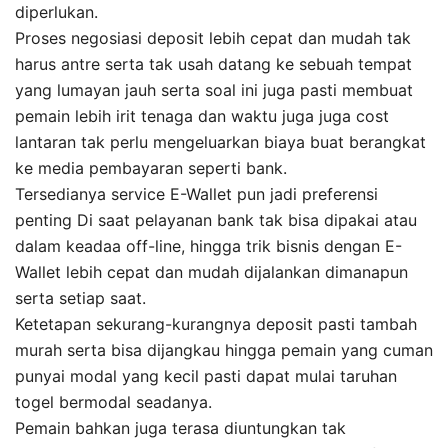
diperlukan.
Proses negosiasi deposit lebih cepat dan mudah tak
harus antre serta tak usah datang ke sebuah tempat
yang lumayan jauh serta soal ini juga pasti membuat
pemain lebih irit tenaga dan waktu juga juga cost
lantaran tak perlu mengeluarkan biaya buat berangkat
ke media pembayaran seperti bank.
Tersedianya service E-Wallet pun jadi preferensi
penting Di saat pelayanan bank tak bisa dipakai atau
dalam keadaa off-line, hingga trik bisnis dengan E-
Wallet lebih cepat dan mudah dijalankan dimanapun
serta setiap saat.
Ketetapan sekurang-kurangnya deposit pasti tambah
murah serta bisa dijangkau hingga pemain yang cuman
punyai modal yang kecil pasti dapat mulai taruhan
togel bermodal seadanya.
Pemain bahkan juga terasa diuntungkan tak