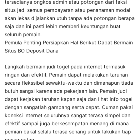
tersedianya ongkos admin atau potongan dari faksi
situs jadi semua pembayaran atau penanaman modal
akan lekas dijalankan utuh tanpa ada potongan berapa
saja dan ini pasti lebih memberi keuntungan buat
seluruh pemain.
Pemula Penting Persiapkan Hal Berikut Dapat Bermain
Situs BO Deposit Dana
Langkah bermain judi togel pada internet termasuk
ringan dan efektif. Pemain dapat melakukan taruhan
secara flekssibel sewaktu-waktu dan dimanapun tiada
butuh sangsi karena ada pekerjaan lain. Pemain judi
dapat kerjakan taruhan kapan saja dan lihat info togel
dengan sangatlah gampang serta cepat. Cuman pakai
koneksi internet seluruhnya sangat terasa simpel dan
efektif sampai juga berkesempatan menang di mana
pemian bakal selalu terasa senang untuk lakukan tiap
penempatan.