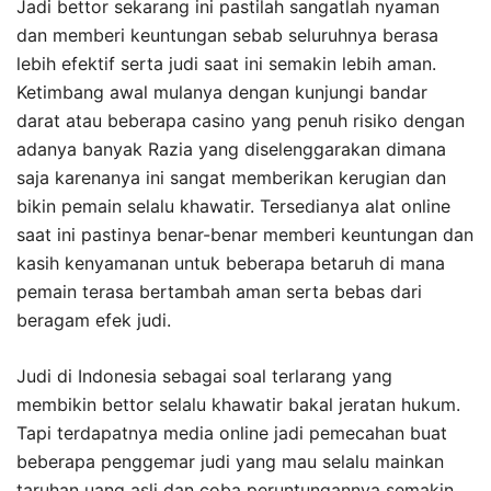
Jadi bettor sekarang ini pastilah sangatlah nyaman
dan memberi keuntungan sebab seluruhnya berasa
lebih efektif serta judi saat ini semakin lebih aman.
Ketimbang awal mulanya dengan kunjungi bandar
darat atau beberapa casino yang penuh risiko dengan
adanya banyak Razia yang diselenggarakan dimana
saja karenanya ini sangat memberikan kerugian dan
bikin pemain selalu khawatir. Tersedianya alat online
saat ini pastinya benar-benar memberi keuntungan dan
kasih kenyamanan untuk beberapa betaruh di mana
pemain terasa bertambah aman serta bebas dari
beragam efek judi.
Judi di Indonesia sebagai soal terlarang yang
membikin bettor selalu khawatir bakal jeratan hukum.
Tapi terdapatnya media online jadi pemecahan buat
beberapa penggemar judi yang mau selalu mainkan
taruhan uang asli dan coba peruntungannya semakin