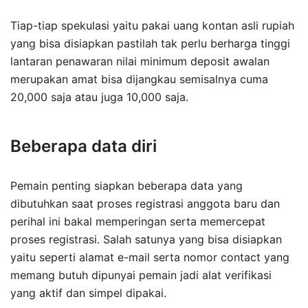
Tiap-tiap spekulasi yaitu pakai uang kontan asli rupiah
yang bisa disiapkan pastilah tak perlu berharga tinggi
lantaran penawaran nilai minimum deposit awalan
merupakan amat bisa dijangkau semisalnya cuma
20,000 saja atau juga 10,000 saja.
Beberapa data diri
Pemain penting siapkan beberapa data yang
dibutuhkan saat proses registrasi anggota baru dan
perihal ini bakal memperingan serta memercepat
proses registrasi. Salah satunya yang bisa disiapkan
yaitu seperti alamat e-mail serta nomor contact yang
memang butuh dipunyai pemain jadi alat verifikasi
yang aktif dan simpel dipakai.