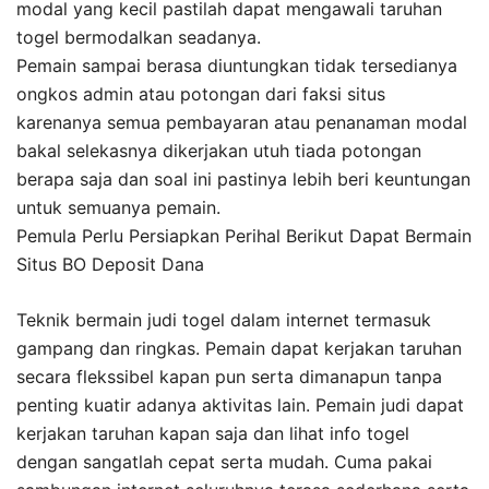
modal yang kecil pastilah dapat mengawali taruhan
togel bermodalkan seadanya.
Pemain sampai berasa diuntungkan tidak tersedianya
ongkos admin atau potongan dari faksi situs
karenanya semua pembayaran atau penanaman modal
bakal selekasnya dikerjakan utuh tiada potongan
berapa saja dan soal ini pastinya lebih beri keuntungan
untuk semuanya pemain.
Pemula Perlu Persiapkan Perihal Berikut Dapat Bermain
Situs BO Deposit Dana
Teknik bermain judi togel dalam internet termasuk
gampang dan ringkas. Pemain dapat kerjakan taruhan
secara flekssibel kapan pun serta dimanapun tanpa
penting kuatir adanya aktivitas lain. Pemain judi dapat
kerjakan taruhan kapan saja dan lihat info togel
dengan sangatlah cepat serta mudah. Cuma pakai