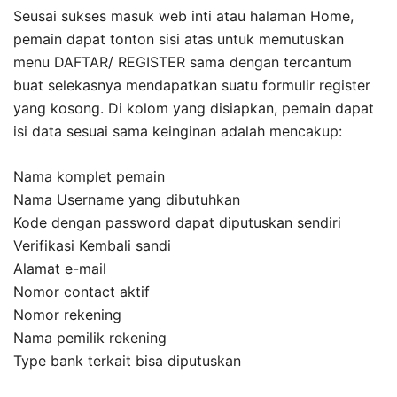
Seusai sukses masuk web inti atau halaman Home,
pemain dapat tonton sisi atas untuk memutuskan
menu DAFTAR/ REGISTER sama dengan tercantum
buat selekasnya mendapatkan suatu formulir register
yang kosong. Di kolom yang disiapkan, pemain dapat
isi data sesuai sama keinginan adalah mencakup:
Nama komplet pemain
Nama Username yang dibutuhkan
Kode dengan password dapat diputuskan sendiri
Verifikasi Kembali sandi
Alamat e-mail
Nomor contact aktif
Nomor rekening
Nama pemilik rekening
Type bank terkait bisa diputuskan