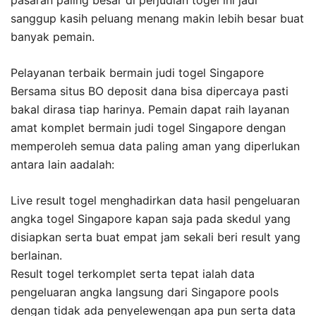
pasaran paling besar di perjudian togel ini jadi
sanggup kasih peluang menang makin lebih besar buat
banyak pemain.
Pelayanan terbaik bermain judi togel Singapore
Bersama situs BO deposit dana bisa dipercaya pasti
bakal dirasa tiap harinya. Pemain dapat raih layanan
amat komplet bermain judi togel Singapore dengan
memperoleh semua data paling aman yang diperlukan
antara lain aadalah:
Live result togel menghadirkan data hasil pengeluaran
angka togel Singapore kapan saja pada skedul yang
disiapkan serta buat empat jam sekali beri result yang
berlainan.
Result togel terkomplet serta tepat ialah data
pengeluaran angka langsung dari Singapore pools
dengan tidak ada penyelewengan apa pun serta data