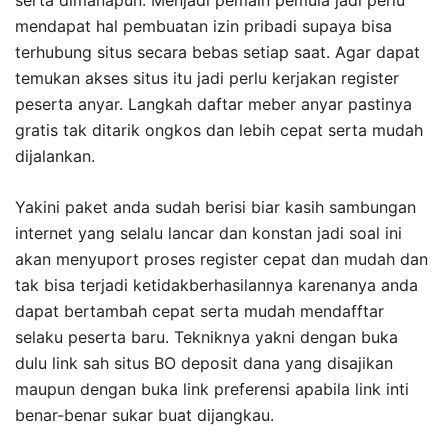
serta dimanapun. Menjadi pemain pemula jadi perlu
mendapat hal pembuatan izin pribadi supaya bisa
terhubung situs secara bebas setiap saat. Agar dapat
temukan akses situs itu jadi perlu kerjakan register
peserta anyar. Langkah daftar meber anyar pastinya
gratis tak ditarik ongkos dan lebih cepat serta mudah
dijalankan.
Yakini paket anda sudah berisi biar kasih sambungan
internet yang selalu lancar dan konstan jadi soal ini
akan menyuport proses register cepat dan mudah dan
tak bisa terjadi ketidakberhasilannya karenanya anda
dapat bertambah cepat serta mudah mendafftar
selaku peserta baru. Tekniknya yakni dengan buka
dulu link sah situs BO deposit dana yang disajikan
maupun dengan buka link preferensi apabila link inti
benar-benar sukar buat dijangkau.