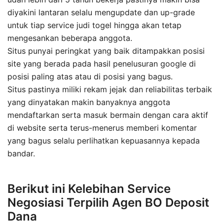
diyakini lantaran selalu mengupdate dan up-grade
untuk tiap service judi togel hingga akan tetap
mengesankan beberapa anggota.
Situs punyai peringkat yang baik ditampakkan posisi
site yang berada pada hasil penelusuran google di
posisi paling atas atau di posisi yang bagus.
Situs pastinya miliki rekam jejak dan reliabilitas terbaik
yang dinyatakan makin banyaknya anggota
mendaftarkan serta masuk bermain dengan cara aktif
di website serta terus-menerus memberi komentar
yang bagus selalu perlihatkan kepuasannya kepada
bandar.
Berikut ini Kelebihan Service
Negosiasi Terpilih Agen BO Deposit
Dana