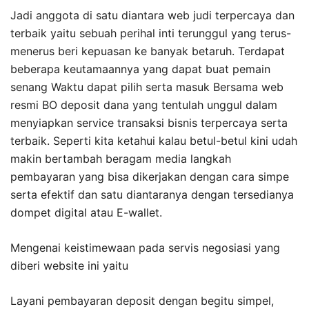
Jadi anggota di satu diantara web judi terpercaya dan
terbaik yaitu sebuah perihal inti terunggul yang terus-
menerus beri kepuasan ke banyak betaruh. Terdapat
beberapa keutamaannya yang dapat buat pemain
senang Waktu dapat pilih serta masuk Bersama web
resmi BO deposit dana yang tentulah unggul dalam
menyiapkan service transaksi bisnis terpercaya serta
terbaik. Seperti kita ketahui kalau betul-betul kini udah
makin bertambah beragam media langkah
pembayaran yang bisa dikerjakan dengan cara simpe
serta efektif dan satu diantaranya dengan tersedianya
dompet digital atau E-wallet.
Mengenai keistimewaan pada servis negosiasi yang
diberi website ini yaitu
Layani pembayaran deposit dengan begitu simpel,