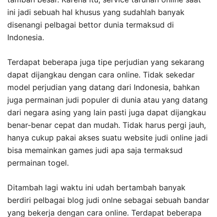
ini jadi sebuah hal khusus yang sudahlah banyak
disenangi pelbagai bettor dunia termaksud di
Indonesia.
Terdapat beberapa juga tipe perjudian yang sekarang
dapat dijangkau dengan cara online. Tidak sekedar
model perjudian yang datang dari Indonesia, bahkan
juga permainan judi populer di dunia atau yang datang
dari negara asing yang lain pasti juga dapat dijangkau
benar-benar cepat dan mudah. Tidak harus pergi jauh,
hanya cukup pakai akses suatu website judi online jadi
bisa memainkan games judi apa saja termaksud
permainan togel.
Ditambah lagi waktu ini udah bertambah banyak
berdiri pelbagai blog judi onlne sebagai sebuah bandar
yang bekerja dengan cara online. Terdapat beberapa