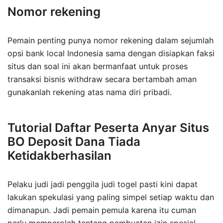
Nomor rekening
Pemain penting punya nomor rekening dalam sejumlah
opsi bank local Indonesia sama dengan disiapkan faksi
situs dan soal ini akan bermanfaat untuk proses
transaksi bisnis withdraw secara bertambah aman
gunakanlah rekening atas nama diri pribadi.
Tutorial Daftar Peserta Anyar Situs
BO Deposit Dana Tiada
Ketidakberhasilan
Pelaku judi jadi penggila judi togel pasti kini dapat
lakukan spekulasi yang paling simpel setiap waktu dan
dimanapun. Jadi pemain pemula karena itu cuman