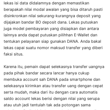
lekas isi data didalamnya dengan memastikan
berapakah nilai modal awalan yang bisa ditaruh pasti
disinkronkan nilai sekurang-kurangnya deposit yang
dijajakan bandar BO deposit dana. Lekas putuskan
juga model pembayaran yang disiapkan dan antara
lainnya anda dapat putuskan pilihhan E-Wallet dan
tentukan pelayanan siap gunakan DANA. Anda bakal
lekas capai suatu nomor maksud transfer yang diberi
faksi situs.
Karena itu, pemain dapat selekasnya transfer uangnya
pada pihak bandar secara lancar hanya cukup
membuka account sah DANA pada smartphone dan
selekasnya kirimkan atau transfer uang dengan cepat
serta mudah, maka dari itu dengan cara automatis
saldo account lekas berisi dengan nilai yang serupa
atau utuh jadi tentulah tak ada potongan sama