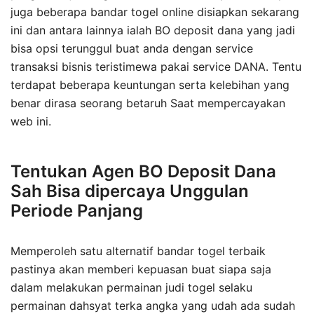
juga beberapa bandar togel online disiapkan sekarang
ini dan antara lainnya ialah BO deposit dana yang jadi
bisa opsi terunggul buat anda dengan service
transaksi bisnis teristimewa pakai service DANA. Tentu
terdapat beberapa keuntungan serta kelebihan yang
benar dirasa seorang betaruh Saat mempercayakan
web ini.
Tentukan Agen BO Deposit Dana
Sah Bisa dipercaya Unggulan
Periode Panjang
Memperoleh satu alternatif bandar togel terbaik
pastinya akan memberi kepuasan buat siapa saja
dalam melakukan permainan judi togel selaku
permainan dahsyat terka angka yang udah ada sudah