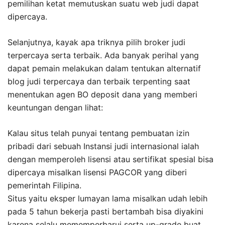
pemilihan ketat memutuskan suatu web judi dapat
dipercaya.
Selanjutnya, kayak apa triknya pilih broker judi
terpercaya serta terbaik. Ada banyak perihal yang
dapat pemain melakukan dalam tentukan alternatif
blog judi terpercaya dan terbaik terpenting saat
menentukan agen BO deposit dana yang memberi
keuntungan dengan lihat:
Kalau situs telah punyai tentang pembuatan izin
pribadi dari sebuah Instansi judi internasional ialah
dengan memperoleh lisensi atau sertifikat spesial bisa
dipercaya misalkan lisensi PAGCOR yang diberi
pemerintah Filipina.
Situs yaitu eksper lumayan lama misalkan udah lebih
pada 5 tahun bekerja pasti bertambah bisa diyakini
karena selalu mememperbarui serta up-grade buat