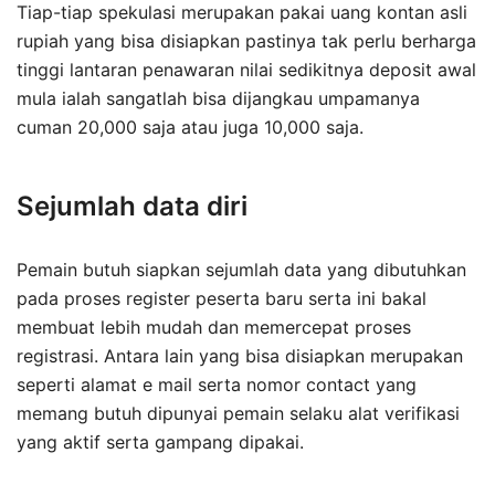
Tiap-tiap spekulasi merupakan pakai uang kontan asli
rupiah yang bisa disiapkan pastinya tak perlu berharga
tinggi lantaran penawaran nilai sedikitnya deposit awal
mula ialah sangatlah bisa dijangkau umpamanya
cuman 20,000 saja atau juga 10,000 saja.
Sejumlah data diri
Pemain butuh siapkan sejumlah data yang dibutuhkan
pada proses register peserta baru serta ini bakal
membuat lebih mudah dan memercepat proses
registrasi. Antara lain yang bisa disiapkan merupakan
seperti alamat e mail serta nomor contact yang
memang butuh dipunyai pemain selaku alat verifikasi
yang aktif serta gampang dipakai.