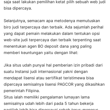
saja saat lakukan pemilihan ketat pilih sebuah web judi
bisa dipercaya.
Selanjutnya, semacam apa metodenya memutuskan
biro judi terpercaya dan terbaik. Ada sejumlah perihal
yang dapat pemain melakukan dalam tentukan opsi
web-site judi terpercaya dan terbaik terpenting saat
menentukan agen BO deposit dana yang paling
memberi keuntungan yaitu dengan lihat:
Jika situs udah punyai hal pemberian izin pribadi dari
suatu Instansi judi internasional yakni dengan
mendapat lisensi atau sertifikat teristimewa bisa
dipercaya semisalnya lisensi PAGCOR yang dikasihkan
pemerintah Filipina.
Situs ialah memiliki pengalaman lumayan lama
semisalnya udah lebih dari pada 5 tahun bekerja
pastilah lebih bisa dipercayai sebab terus-menerus