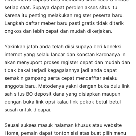
setiap saat. Supaya dapat peroleh akses situs itu
karena itu penting melakukan register peserta baru.
Langkah daftar meber baru pasti gratis tidak ditarik
ongkos dan lebih cepat dan mudah dikerjakan.
Yakinkan jatah anda telah diisi supaya beri koneksi
internet yang selalu lancar dan konstan karenanya ini
akan menyuport proses register cepat dan mudah dan
tidak bakal terjadi kegagalannya jadi anda dapat
semakin gampang serta cepat mendafftar selaku
anggota baru. Metodenya yakni dengan buka dulu link
sah situs BO deposit dana yang disiapkan maupun
dengan buka link opsi kalau link pokok betul-betul
susah untuk dicapai.
Seusai sukses masuk halaman khusus atau website
Home, pemain dapat tonton sisi atas buat pilih menu