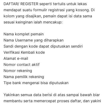
DAFTAR/ REGISTER seperti tertulis untuk lekas
mendapat suatu formulir registrasi yang kosong. Di
kolom yang disajikan, pemain dapat isi data sama
sesuai keinginan ialah mencakup:
Nama komplet pemain
Nama Username yang diharapkan
Sandi dengan kode dapat diputuskan sendiri
Verifikasi Kembali kode
Alamat e-mail
Nomor contact aktif
Nomor rekening
Nama pemilik rekening
Tipe bank mengenai bisa diputuskan
Yakinkan semua data berisi di atas sampai bawah biar
membantu serta memercepat proses daftar, dan yakini