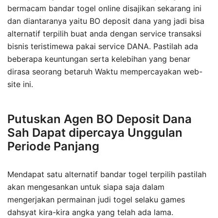
bermacam bandar togel online disajikan sekarang ini
dan diantaranya yaitu BO deposit dana yang jadi bisa
alternatif terpilih buat anda dengan service transaksi
bisnis teristimewa pakai service DANA. Pastilah ada
beberapa keuntungan serta kelebihan yang benar
dirasa seorang betaruh Waktu mempercayakan web-
site ini.
Putuskan Agen BO Deposit Dana
Sah Dapat dipercaya Unggulan
Periode Panjang
Mendapat satu alternatif bandar togel terpilih pastilah
akan mengesankan untuk siapa saja dalam
mengerjakan permainan judi togel selaku games
dahsyat kira-kira angka yang telah ada lama.