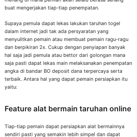
buat mengerjakan tiap-tiap penempatan.
Supaya pemula dapat lekas lakukan taruhan togel
dalam internet jadi tak ada persyaratan yang
menyulitkan pemain atau membuat pemain ragu-ragu
dan berpikiran 2x. Cukup dengan penyiapan banyak
hal saja jadi pemula atau bettor dari golongan mana
saja pasti dapat lekas main melaksanakan penempatan
angka di bandar BO deposit dana terpercaya serta
terbaik. Antara hal yang dapat pemain persiapkan itu
yaitu:
Feature alat bermain taruhan online
Tiap-tiap pemain dapat persiapkan alat bermainnya
sendiri pasti yang semakin lebih simpel dan dapat