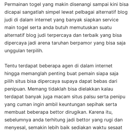
Permainan togel yang makin disenangi sampai kini bisa
dicapai sangatlah simpel lewat pelbagai alternatif blog
judi di dalam internet yang banyak siapkan service
main togel serta anda butuh memutuskan suatu
alternatif blog judi terpercaya dan terbaik yang bisa
dipercaya jadi arena taruhan berpamor yang bisa saja
unggulan terpilih.
Tentu terdapat beberapa agen di dalam internet
hingga memanglah penting buat pemain siapa saja
pilih situs bisa dipercaya supaya dapat bebas dari
penipuan. Memang tidaklah bisa dielakkan kalau
terdapat banyak juga macam situs palsu serta penipu
yang cuman ingin ambil keuntungan sepihak serta
membuat beberapa bettor dirugikan. Karena itu,
sebelumnya anda terhitung jadi bettor yang rugi dan
menyesal, semakin lebih baik sediakan waktu sesaat