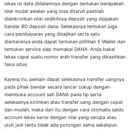
lekas isi data didalamnya dengan tentukan berapakah
nilai modal awalan yang bisa ditaruh pastilah
disinkronkan nilai sedikitnya deposit yang dijajakan
bandar BO deposit dana. Selekasnya tentukan juga
cara pembayaran yang disajikan serta satu
diantaranya anda dapat tentukan pilihhan E-Wallet dan
tentukan service siap memakai DANA. Anda bakal
lekas capai suatu nomor arah transfer yang dikasihkan
faksi situs.
Karena itu, pemain dapat selekasnya transfer uangnya
pada pihak bandar secara lancar cukup dengan
membuka account sah DANA pada hp serta
selekasnya kirimkan atau transfer uang dengan cepat
dan mudah, maka dari itu dengan cara otomatis saldo
account lekas berisi dengan nilai yang serupa atau
utuh jadi tentu tidak ada potongan sama sekalipun.