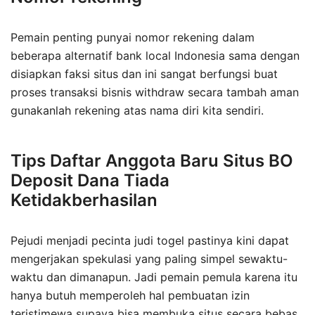
Pemain penting punyai nomor rekening dalam
beberapa alternatif bank local Indonesia sama dengan
disiapkan faksi situs dan ini sangat berfungsi buat
proses transaksi bisnis withdraw secara tambah aman
gunakanlah rekening atas nama diri kita sendiri.
Tips Daftar Anggota Baru Situs BO
Deposit Dana Tiada
Ketidakberhasilan
Pejudi menjadi pecinta judi togel pastinya kini dapat
mengerjakan spekulasi yang paling simpel sewaktu-
waktu dan dimanapun. Jadi pemain pemula karena itu
hanya butuh memperoleh hal pembuatan izin
teristimewa supaya bisa membuka situs secara bebas