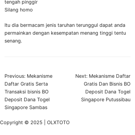
tengah pinggir
Silang homo
Itu dia bermacam jenis taruhan terunggul dapat anda
permainkan dengan kesempatan menang tinggi tentu
senang.
Post
Previous:
Mekanisme
Next:
Mekanisme Daftar
navigation
Daftar Gratis Serta
Gratis Dan Bisnis BO
Transaksi bisnis BO
Deposit Dana Togel
Deposit Dana Togel
Singapore Putussibau
Singapore Sambas
Copyright © 2025 |
OLXTOTO