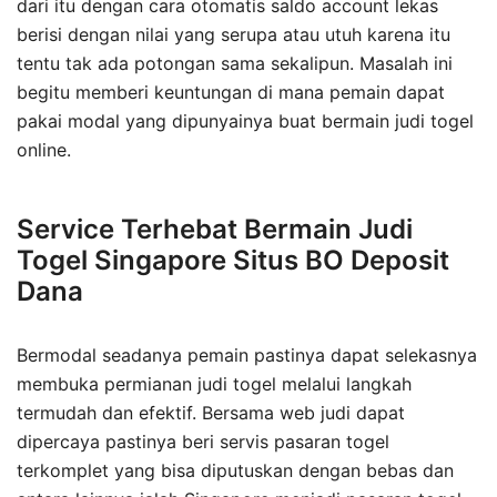
dari itu dengan cara otomatis saldo account lekas
berisi dengan nilai yang serupa atau utuh karena itu
tentu tak ada potongan sama sekalipun. Masalah ini
begitu memberi keuntungan di mana pemain dapat
pakai modal yang dipunyainya buat bermain judi togel
online.
Service Terhebat Bermain Judi
Togel Singapore Situs BO Deposit
Dana
Bermodal seadanya pemain pastinya dapat selekasnya
membuka permianan judi togel melalui langkah
termudah dan efektif. Bersama web judi dapat
dipercaya pastinya beri servis pasaran togel
terkomplet yang bisa diputuskan dengan bebas dan