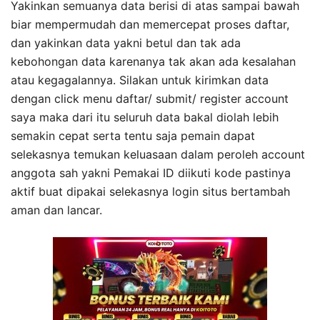
Yakinkan semuanya data berisi di atas sampai bawah
biar mempermudah dan memercepat proses daftar,
dan yakinkan data yakni betul dan tak ada
kebohongan data karenanya tak akan ada kesalahan
atau kegagalannya. Silakan untuk kirimkan data
dengan click menu daftar/ submit/ register account
saya maka dari itu seluruh data bakal diolah lebih
semakin cepat serta tentu saja pemain dapat
selekasnya temukan keluasaan dalam peroleh account
anggota sah yakni Pemakai ID diikuti kode pastinya
aktif buat dipakai selekasnya login situs bertambah
aman dan lancar.