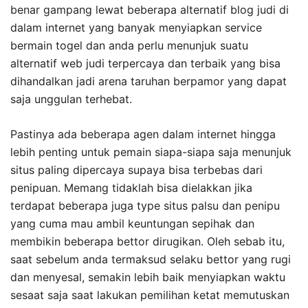
benar gampang lewat beberapa alternatif blog judi di
dalam internet yang banyak menyiapkan service
bermain togel dan anda perlu menunjuk suatu
alternatif web judi terpercaya dan terbaik yang bisa
dihandalkan jadi arena taruhan berpamor yang dapat
saja unggulan terhebat.
Pastinya ada beberapa agen dalam internet hingga
lebih penting untuk pemain siapa-siapa saja menunjuk
situs paling dipercaya supaya bisa terbebas dari
penipuan. Memang tidaklah bisa dielakkan jika
terdapat beberapa juga type situs palsu dan penipu
yang cuma mau ambil keuntungan sepihak dan
membikin beberapa bettor dirugikan. Oleh sebab itu,
saat sebelum anda termaksud selaku bettor yang rugi
dan menyesal, semakin lebih baik menyiapkan waktu
sesaat saja saat lakukan pemilihan ketat memutuskan