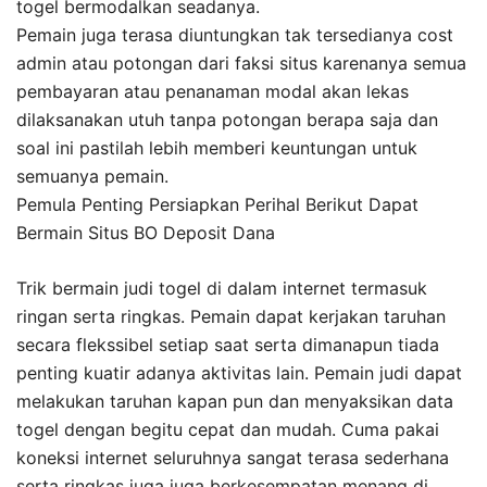
togel bermodalkan seadanya.
Pemain juga terasa diuntungkan tak tersedianya cost
admin atau potongan dari faksi situs karenanya semua
pembayaran atau penanaman modal akan lekas
dilaksanakan utuh tanpa potongan berapa saja dan
soal ini pastilah lebih memberi keuntungan untuk
semuanya pemain.
Pemula Penting Persiapkan Perihal Berikut Dapat
Bermain Situs BO Deposit Dana
Trik bermain judi togel di dalam internet termasuk
ringan serta ringkas. Pemain dapat kerjakan taruhan
secara flekssibel setiap saat serta dimanapun tiada
penting kuatir adanya aktivitas lain. Pemain judi dapat
melakukan taruhan kapan pun dan menyaksikan data
togel dengan begitu cepat dan mudah. Cuma pakai
koneksi internet seluruhnya sangat terasa sederhana
serta ringkas juga juga berkesempatan menang di