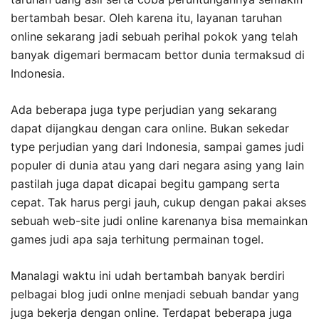
bertambah besar. Oleh karena itu, layanan taruhan
online sekarang jadi sebuah perihal pokok yang telah
banyak digemari bermacam bettor dunia termaksud di
Indonesia.
Ada beberapa juga type perjudian yang sekarang
dapat dijangkau dengan cara online. Bukan sekedar
type perjudian yang dari Indonesia, sampai games judi
populer di dunia atau yang dari negara asing yang lain
pastilah juga dapat dicapai begitu gampang serta
cepat. Tak harus pergi jauh, cukup dengan pakai akses
sebuah web-site judi online karenanya bisa memainkan
games judi apa saja terhitung permainan togel.
Manalagi waktu ini udah bertambah banyak berdiri
pelbagai blog judi onlne menjadi sebuah bandar yang
juga bekerja dengan online. Terdapat beberapa juga