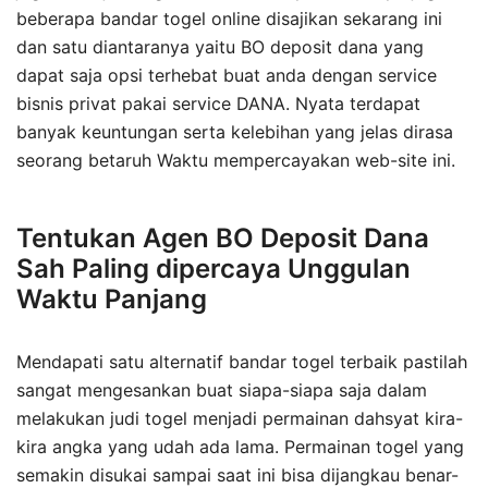
beberapa bandar togel online disajikan sekarang ini
dan satu diantaranya yaitu BO deposit dana yang
dapat saja opsi terhebat buat anda dengan service
bisnis privat pakai service DANA. Nyata terdapat
banyak keuntungan serta kelebihan yang jelas dirasa
seorang betaruh Waktu mempercayakan web-site ini.
Tentukan Agen BO Deposit Dana
Sah Paling dipercaya Unggulan
Waktu Panjang
Mendapati satu alternatif bandar togel terbaik pastilah
sangat mengesankan buat siapa-siapa saja dalam
melakukan judi togel menjadi permainan dahsyat kira-
kira angka yang udah ada lama. Permainan togel yang
semakin disukai sampai saat ini bisa dijangkau benar-