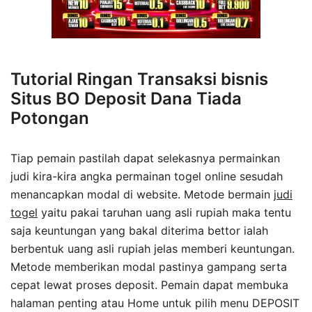
Tutorial Ringan Transaksi bisnis
Situs BO Deposit Dana Tiada
Potongan
Tiap pemain pastilah dapat selekasnya permainkan
judi kira-kira angka permainan togel online sesudah
menancapkan modal di website. Metode bermain
judi
togel
yaitu pakai taruhan uang asli rupiah maka tentu
saja keuntungan yang bakal diterima bettor ialah
berbentuk uang asli rupiah jelas memberi keuntungan.
Metode memberikan modal pastinya gampang serta
cepat lewat proses deposit. Pemain dapat membuka
halaman penting atau Home untuk pilih menu DEPOSIT