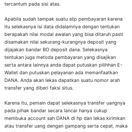
tercantum pada sisi atas.
Apabila sudah tampak suatu slip pembayaran karena
itu selekasnya isi data didalamnya dengan tentukan
berapakah nilai modal awalan yang bisa ditaruh pasti
disamakan nilai sekurang-kurangnya deposit yang
dijajakan bandar BO deposit dana. Selekasnya
tentukan juga metoda pembayaran yang disajikan
serta antara lainnya anda dapat putuskan pilihhan E-
Wallet dan putuskan pelayanan ada memanfaatkan
DANA. Anda akan lekas dapatkan suatu nomor arah
transfer yang diberi faksi situs.
Karena itu, pemain dapat selekasnya transfer uangnya
pada pihak bandar secara lancar hanya cukup
membuka account sah DANA di hp dan lekas kirimkan
atau transfer uang dengan gampang serta cepat, maka