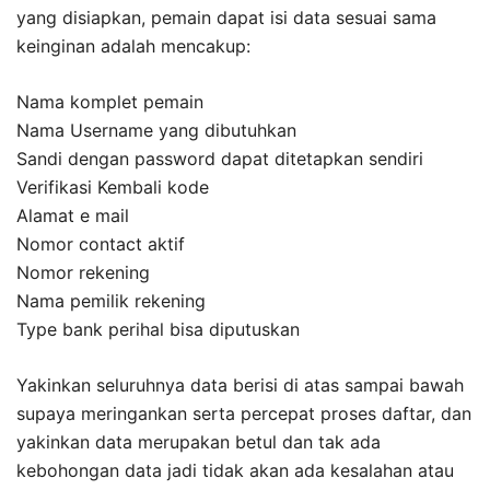
yang disiapkan, pemain dapat isi data sesuai sama
keinginan adalah mencakup:
Nama komplet pemain
Nama Username yang dibutuhkan
Sandi dengan password dapat ditetapkan sendiri
Verifikasi Kembali kode
Alamat e mail
Nomor contact aktif
Nomor rekening
Nama pemilik rekening
Type bank perihal bisa diputuskan
Yakinkan seluruhnya data berisi di atas sampai bawah
supaya meringankan serta percepat proses daftar, dan
yakinkan data merupakan betul dan tak ada
kebohongan data jadi tidak akan ada kesalahan atau