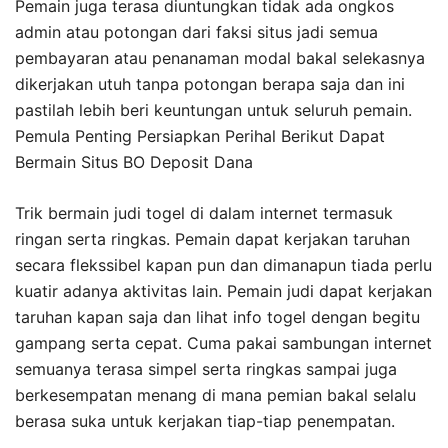
Pemain juga terasa diuntungkan tidak ada ongkos
admin atau potongan dari faksi situs jadi semua
pembayaran atau penanaman modal bakal selekasnya
dikerjakan utuh tanpa potongan berapa saja dan ini
pastilah lebih beri keuntungan untuk seluruh pemain.
Pemula Penting Persiapkan Perihal Berikut Dapat
Bermain Situs BO Deposit Dana
Trik bermain judi togel di dalam internet termasuk
ringan serta ringkas. Pemain dapat kerjakan taruhan
secara flekssibel kapan pun dan dimanapun tiada perlu
kuatir adanya aktivitas lain. Pemain judi dapat kerjakan
taruhan kapan saja dan lihat info togel dengan begitu
gampang serta cepat. Cuma pakai sambungan internet
semuanya terasa simpel serta ringkas sampai juga
berkesempatan menang di mana pemian bakal selalu
berasa suka untuk kerjakan tiap-tiap penempatan.