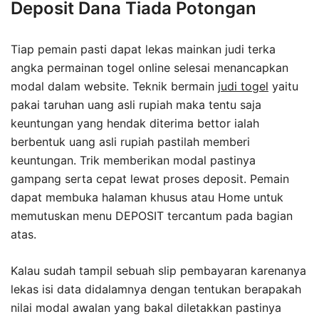
Deposit Dana Tiada Potongan
Tiap pemain pasti dapat lekas mainkan judi terka
angka permainan togel online selesai menancapkan
modal dalam website. Teknik bermain
judi togel
yaitu
pakai taruhan uang asli rupiah maka tentu saja
keuntungan yang hendak diterima bettor ialah
berbentuk uang asli rupiah pastilah memberi
keuntungan. Trik memberikan modal pastinya
gampang serta cepat lewat proses deposit. Pemain
dapat membuka halaman khusus atau Home untuk
memutuskan menu DEPOSIT tercantum pada bagian
atas.
Kalau sudah tampil sebuah slip pembayaran karenanya
lekas isi data didalamnya dengan tentukan berapakah
nilai modal awalan yang bakal diletakkan pastinya