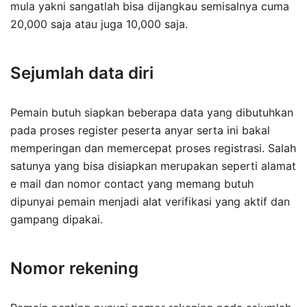
mula yakni sangatlah bisa dijangkau semisalnya cuma
20,000 saja atau juga 10,000 saja.
Sejumlah data diri
Pemain butuh siapkan beberapa data yang dibutuhkan
pada proses register peserta anyar serta ini bakal
memperingan dan memercepat proses registrasi. Salah
satunya yang bisa disiapkan merupakan seperti alamat
e mail dan nomor contact yang memang butuh
dipunyai pemain menjadi alat verifikasi yang aktif dan
gampang dipakai.
Nomor rekening