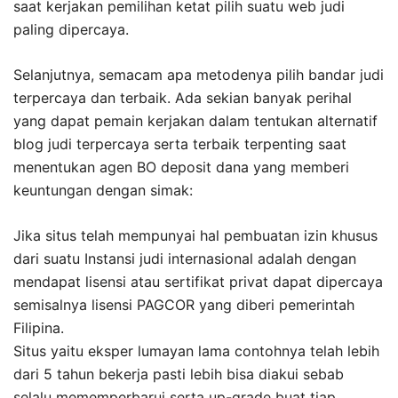
saat kerjakan pemilihan ketat pilih suatu web judi
paling dipercaya.
Selanjutnya, semacam apa metodenya pilih bandar judi
terpercaya dan terbaik. Ada sekian banyak perihal
yang dapat pemain kerjakan dalam tentukan alternatif
blog judi terpercaya serta terbaik terpenting saat
menentukan agen BO deposit dana yang memberi
keuntungan dengan simak:
Jika situs telah mempunyai hal pembuatan izin khusus
dari suatu Instansi judi internasional adalah dengan
mendapat lisensi atau sertifikat privat dapat dipercaya
semisalnya lisensi PAGCOR yang diberi pemerintah
Filipina.
Situs yaitu eksper lumayan lama contohnya telah lebih
dari 5 tahun bekerja pasti lebih bisa diakui sebab
selalu mememperbarui serta up-grade buat tiap