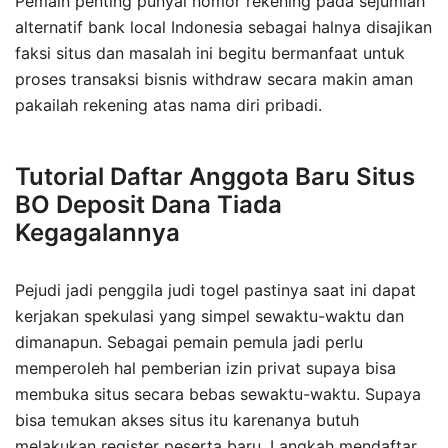
Pemain penting punyai nomor rekening pada sejumlah
alternatif bank local Indonesia sebagai halnya disajikan
faksi situs dan masalah ini begitu bermanfaat untuk
proses transaksi bisnis withdraw secara makin aman
pakailah rekening atas nama diri pribadi.
Tutorial Daftar Anggota Baru Situs
BO Deposit Dana Tiada
Kegagalannya
Pejudi jadi penggila judi togel pastinya saat ini dapat
kerjakan spekulasi yang simpel sewaktu-waktu dan
dimanapun. Sebagai pemain pemula jadi perlu
memperoleh hal pemberian izin privat supaya bisa
membuka situs secara bebas sewaktu-waktu. Supaya
bisa temukan akses situs itu karenanya butuh
melakukan register peserta baru. Langkah mendaftar