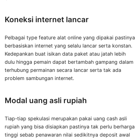
Koneksi internet lancar
Pelbagai type feature alat online yang dipakai pastinya
berbasiskan internet yang selalu lancar serta konstan.
Kedepankan buat isikan data paket atau jatah lebih
dulu hingga pemain dapat bertambah gampang dalam
terhubung permainan secara lancar serta tak ada
problem sambungan internet.
Modal uang asli rupiah
Tiap-tiap spekulasi merupakan pakai uang cash asli
rupiah yang bisa disiapkan pastinya tak perlu berharga
tinggi sebab penawaran nilai sedikitnya deposit awal