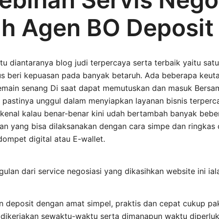
lih Agen BO Deposit
tu diantaranya blog judi terpercaya serta terbaik yaitu satu 
us beri kepuasan pada banyak betaruh. Ada beberapa keu
main senang Di saat dapat memutuskan dan masuk Bersa
 pastinya unggul dalam menyiapkan layanan bisnis terperca
kenal kalau benar-benar kini udah bertambah banyak bebera
n yang bisa dilaksanakan dengan cara simpe dan ringkas d
ompet digital atau E-wallet.
ulan dari service negosiasi yang dikasihkan website ini ial
 deposit dengan amat simpel, praktis dan cepat cukup pak
 dikerjakan sewaktu-waktu serta dimanapun waktu diperluk