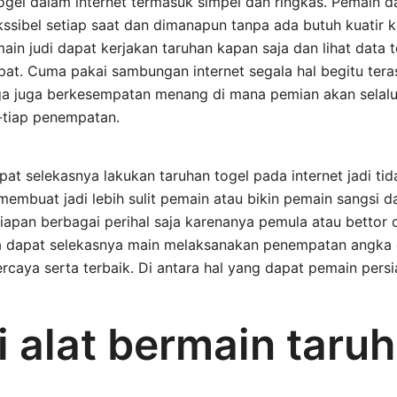
togel dalam internet termasuk simpel dan ringkas. Pemain d
kssibel setiap saat dan dimanapun tanpa ada butuh kuatir 
main judi dapat kerjakan taruhan kapan saja dan lihat data
at. Cuma pakai sambungan internet segala hal begitu ter
ga juga berkesempatan menang di mana pemian akan selalu
p-tiap penempatan.
at selekasnya lakukan taruhan togel pada internet jadi tid
embuat jadi lebih sulit pemain atau bikin pemain sangsi da
apan berbagai perihal saja karenanya pemula atau bettor 
a dapat selekasnya main melaksanakan penempatan angka 
rcaya serta terbaik. Di antara hal yang dapat pemain persia
i alat bermain taru