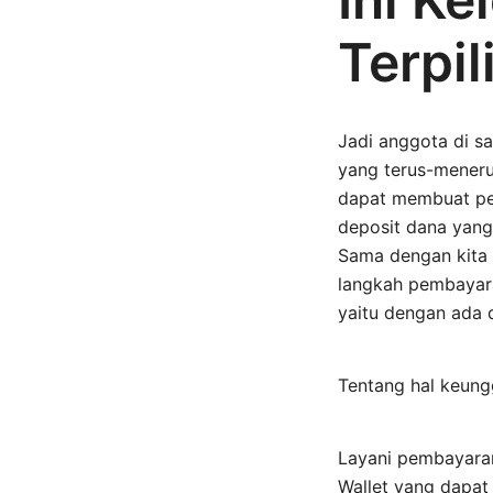
Terpi
Jadi anggota di sa
yang terus-mener
dapat membuat pe
deposit dana yang
Sama dengan kita 
langkah pembayara
yaitu dengan ada d
Tentang hal keungg
Layani pembayaran
Wallet yang dapat