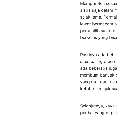
Memperoleh sesuat
siapa saja dalam 
sejak lama. Permai
lewat bermacam op
perlu pilih suatu 
berkelas yang bisa
Pastinya ada bebe
situs paling diper
ada beberapa juga
membuat banyak bet
yang rugi dan men
ketat menunjuk sua
Selanjutnya, kaya
perihal yang dapat