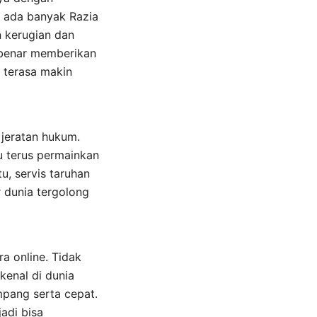
 ada banyak Razia
n kerugian dan
r-benar memberikan
 terasa makin
n jeratan hukum.
u terus permainkan
u, servis taruhan
r dunia tergolong
a online. Tidak
kenal di dunia
mpang serta cepat.
adi bisa