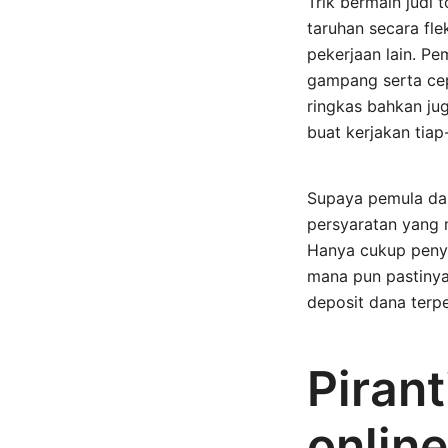
Trik bermain judi 
taruhan secara fle
pekerjaan lain. Pe
gampang serta cep
ringkas bahkan ju
buat kerjakan tia
Supaya pemula dap
persyaratan yang m
Hanya cukup penyi
mana pun pastiny
deposit dana terpe
Pirant
online