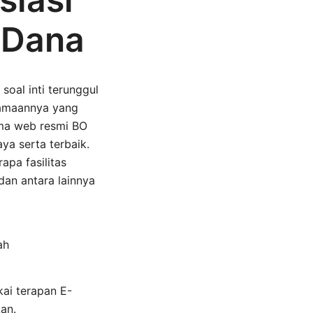
 Dana
soal inti terunggul
tamaannya yang
ma web resmi BO
ya serta terbaik.
pa fasilitas
an antara lainnya
ah
ai terapan E-
an.