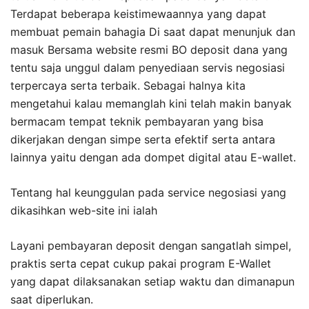
Terdapat beberapa keistimewaannya yang dapat
membuat pemain bahagia Di saat dapat menunjuk dan
masuk Bersama website resmi BO deposit dana yang
tentu saja unggul dalam penyediaan servis negosiasi
terpercaya serta terbaik. Sebagai halnya kita
mengetahui kalau memanglah kini telah makin banyak
bermacam tempat teknik pembayaran yang bisa
dikerjakan dengan simpe serta efektif serta antara
lainnya yaitu dengan ada dompet digital atau E-wallet.
Tentang hal keunggulan pada service negosiasi yang
dikasihkan web-site ini ialah
Layani pembayaran deposit dengan sangatlah simpel,
praktis serta cepat cukup pakai program E-Wallet
yang dapat dilaksanakan setiap waktu dan dimanapun
saat diperlukan.