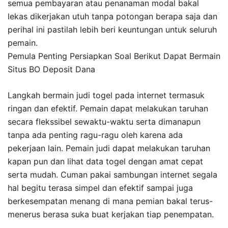
semua pembayaran atau penanaman modal bakal
lekas dikerjakan utuh tanpa potongan berapa saja dan
perihal ini pastilah lebih beri keuntungan untuk seluruh
pemain.
Pemula Penting Persiapkan Soal Berikut Dapat Bermain
Situs BO Deposit Dana
Langkah bermain judi togel pada internet termasuk
ringan dan efektif. Pemain dapat melakukan taruhan
secara flekssibel sewaktu-waktu serta dimanapun
tanpa ada penting ragu-ragu oleh karena ada
pekerjaan lain. Pemain judi dapat melakukan taruhan
kapan pun dan lihat data togel dengan amat cepat
serta mudah. Cuman pakai sambungan internet segala
hal begitu terasa simpel dan efektif sampai juga
berkesempatan menang di mana pemian bakal terus-
menerus berasa suka buat kerjakan tiap penempatan.