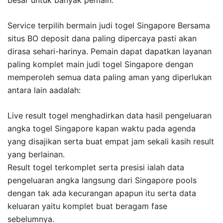
besar untuk banyak pemain.
Service terpilih bermain judi togel Singapore Bersama
situs BO deposit dana paling dipercaya pasti akan
dirasa sehari-harinya. Pemain dapat dapatkan layanan
paling komplet main judi togel Singapore dengan
memperoleh semua data paling aman yang diperlukan
antara lain aadalah:
Live result togel menghadirkan data hasil pengeluaran
angka togel Singapore kapan waktu pada agenda
yang disajikan serta buat empat jam sekali kasih result
yang berlainan.
Result togel terkomplet serta presisi ialah data
pengeluaran angka langsung dari Singapore pools
dengan tak ada kecurangan apapun itu serta data
keluaran yaitu komplet buat beragam fase
sebelumnya.