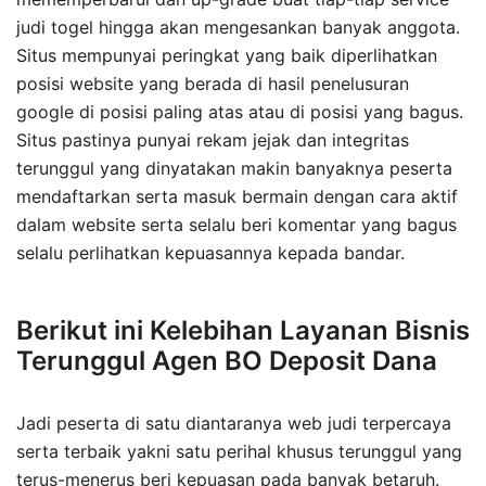
judi togel hingga akan mengesankan banyak anggota.
Situs mempunyai peringkat yang baik diperlihatkan
posisi website yang berada di hasil penelusuran
google di posisi paling atas atau di posisi yang bagus.
Situs pastinya punyai rekam jejak dan integritas
terunggul yang dinyatakan makin banyaknya peserta
mendaftarkan serta masuk bermain dengan cara aktif
dalam website serta selalu beri komentar yang bagus
selalu perlihatkan kepuasannya kepada bandar.
Berikut ini Kelebihan Layanan Bisnis
Terunggul Agen BO Deposit Dana
Jadi peserta di satu diantaranya web judi terpercaya
serta terbaik yakni satu perihal khusus terunggul yang
terus-menerus beri kepuasan pada banyak betaruh.