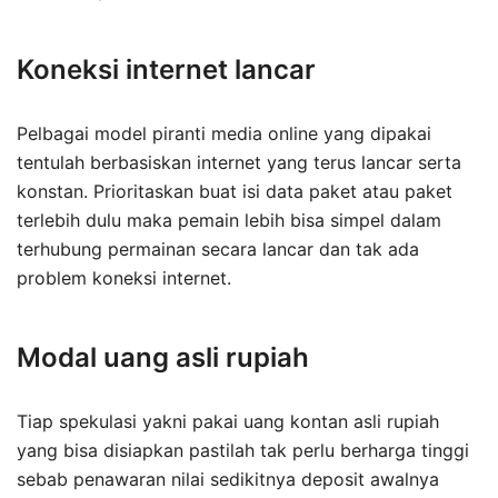
Koneksi internet lancar
Pelbagai model piranti media online yang dipakai
tentulah berbasiskan internet yang terus lancar serta
konstan. Prioritaskan buat isi data paket atau paket
terlebih dulu maka pemain lebih bisa simpel dalam
terhubung permainan secara lancar dan tak ada
problem koneksi internet.
Modal uang asli rupiah
Tiap spekulasi yakni pakai uang kontan asli rupiah
yang bisa disiapkan pastilah tak perlu berharga tinggi
sebab penawaran nilai sedikitnya deposit awalnya