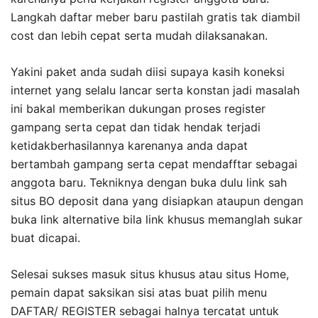
Langkah daftar meber baru pastilah gratis tak diambil
cost dan lebih cepat serta mudah dilaksanakan.
Yakini paket anda sudah diisi supaya kasih koneksi
internet yang selalu lancar serta konstan jadi masalah
ini bakal memberikan dukungan proses register
gampang serta cepat dan tidak hendak terjadi
ketidakberhasilannya karenanya anda dapat
bertambah gampang serta cepat mendafftar sebagai
anggota baru. Tekniknya dengan buka dulu link sah
situs BO deposit dana yang disiapkan ataupun dengan
buka link alternative bila link khusus memanglah sukar
buat dicapai.
Selesai sukses masuk situs khusus atau situs Home,
pemain dapat saksikan sisi atas buat pilih menu
DAFTAR/ REGISTER sebagai halnya tercatat untuk