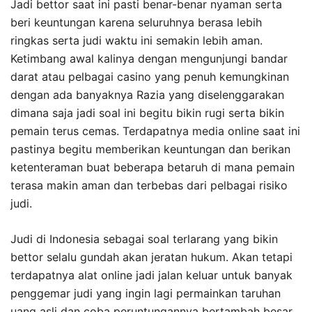
Jadi bettor saat ini pasti benar-benar nyaman serta
beri keuntungan karena seluruhnya berasa lebih
ringkas serta judi waktu ini semakin lebih aman.
Ketimbang awal kalinya dengan mengunjungi bandar
darat atau pelbagai casino yang penuh kemungkinan
dengan ada banyaknya Razia yang diselenggarakan
dimana saja jadi soal ini begitu bikin rugi serta bikin
pemain terus cemas. Terdapatnya media online saat ini
pastinya begitu memberikan keuntungan dan berikan
ketenteraman buat beberapa betaruh di mana pemain
terasa makin aman dan terbebas dari pelbagai risiko
judi.
Judi di Indonesia sebagai soal terlarang yang bikin
bettor selalu gundah akan jeratan hukum. Akan tetapi
terdapatnya alat online jadi jalan keluar untuk banyak
penggemar judi yang ingin lagi permainkan taruhan
uang asli dan coba peruntungannya bertambah besar.