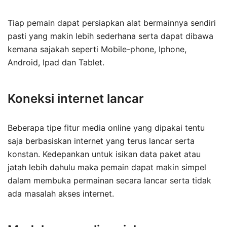
Tiap pemain dapat persiapkan alat bermainnya sendiri
pasti yang makin lebih sederhana serta dapat dibawa
kemana sajakah seperti Mobile-phone, Iphone,
Android, Ipad dan Tablet.
Koneksi internet lancar
Beberapa tipe fitur media online yang dipakai tentu
saja berbasiskan internet yang terus lancar serta
konstan. Kedepankan untuk isikan data paket atau
jatah lebih dahulu maka pemain dapat makin simpel
dalam membuka permainan secara lancar serta tidak
ada masalah akses internet.