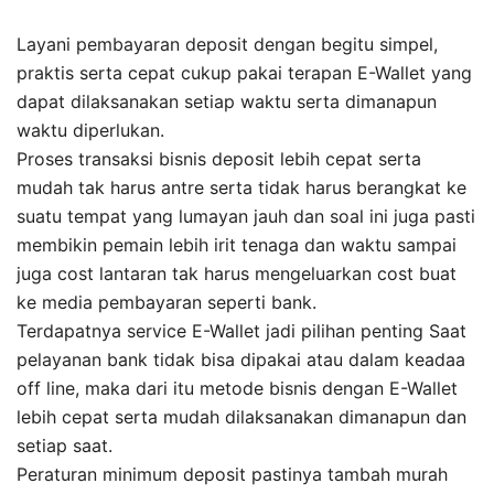
Layani pembayaran deposit dengan begitu simpel,
praktis serta cepat cukup pakai terapan E-Wallet yang
dapat dilaksanakan setiap waktu serta dimanapun
waktu diperlukan.
Proses transaksi bisnis deposit lebih cepat serta
mudah tak harus antre serta tidak harus berangkat ke
suatu tempat yang lumayan jauh dan soal ini juga pasti
membikin pemain lebih irit tenaga dan waktu sampai
juga cost lantaran tak harus mengeluarkan cost buat
ke media pembayaran seperti bank.
Terdapatnya service E-Wallet jadi pilihan penting Saat
pelayanan bank tidak bisa dipakai atau dalam keadaa
off line, maka dari itu metode bisnis dengan E-Wallet
lebih cepat serta mudah dilaksanakan dimanapun dan
setiap saat.
Peraturan minimum deposit pastinya tambah murah