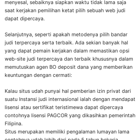
menyesal, sebaiknya siapkan waktu tidak lama saja
saat kerjakan pemilihan ketat pilih sebuah web judi
dapat dipercaya.
Selanjutnya, seperti apakah metodenya pilih bandar
judi terpercaya serta terbaik. Ada sekian banyak hal
yang dapat pemain kerjakan dalam memastikan opsi
web-site judi terpercaya dan terbaik khususnya dalam
memutuskan agen BO deposit dana yang memberikan
keuntungan dengan cermati:
Kalau situs udah punyai hal pemberian izin privat dari
suatu Instansi judi internasional ialah dengan mendapat
lisensi atau sertifikat teristimewa dapat dipercaya
contohnya lisensi PAGCOR yang dikasihkan pemerintah
Filipina.
Situs merupakan memiliki pengalaman lumayan lama
contohnya udah lebih dari pada 5 tahun bekerja