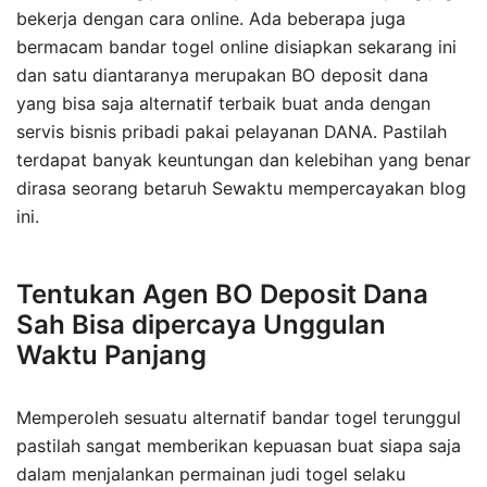
bekerja dengan cara online. Ada beberapa juga
bermacam bandar togel online disiapkan sekarang ini
dan satu diantaranya merupakan BO deposit dana
yang bisa saja alternatif terbaik buat anda dengan
servis bisnis pribadi pakai pelayanan DANA. Pastilah
terdapat banyak keuntungan dan kelebihan yang benar
dirasa seorang betaruh Sewaktu mempercayakan blog
ini.
Tentukan Agen BO Deposit Dana
Sah Bisa dipercaya Unggulan
Waktu Panjang
Memperoleh sesuatu alternatif bandar togel terunggul
pastilah sangat memberikan kepuasan buat siapa saja
dalam menjalankan permainan judi togel selaku