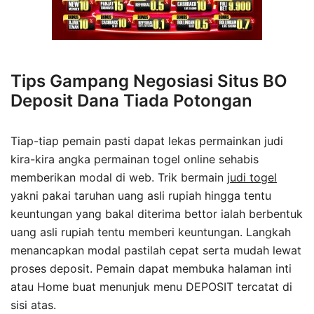
Tips Gampang Negosiasi Situs BO
Deposit Dana Tiada Potongan
Tiap-tiap pemain pasti dapat lekas permainkan judi
kira-kira angka permainan togel online sehabis
memberikan modal di web. Trik bermain
judi togel
yakni pakai taruhan uang asli rupiah hingga tentu
keuntungan yang bakal diterima bettor ialah berbentuk
uang asli rupiah tentu memberi keuntungan. Langkah
menancapkan modal pastilah cepat serta mudah lewat
proses deposit. Pemain dapat membuka halaman inti
atau Home buat menunjuk menu DEPOSIT tercatat di
sisi atas.