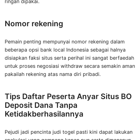
ringan dipakai.
Nomor rekening
Pemain penting mempunyai nomor rekening dalam
beberapa opsi bank local Indonesia sebagai halnya
disiapkan faksi situs serta perihal ini sangat berfaedah
untuk proses negosiasi withdraw secara semakin aman
pakailah rekening atas nama diri pribadi.
Tips Daftar Peserta Anyar Situs BO
Deposit Dana Tanpa
Ketidakberhasilannya
Pejudi jadi pencinta judi togel pasti kini dapat lakukan