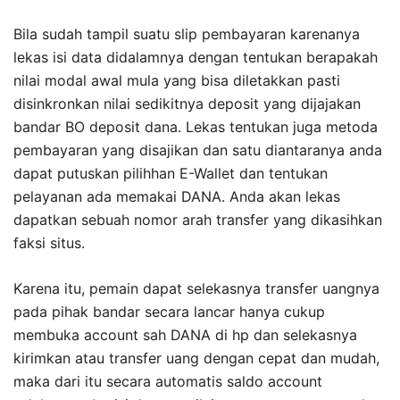
Bila sudah tampil suatu slip pembayaran karenanya
lekas isi data didalamnya dengan tentukan berapakah
nilai modal awal mula yang bisa diletakkan pasti
disinkronkan nilai sedikitnya deposit yang dijajakan
bandar BO deposit dana. Lekas tentukan juga metoda
pembayaran yang disajikan dan satu diantaranya anda
dapat putuskan pilihhan E-Wallet dan tentukan
pelayanan ada memakai DANA. Anda akan lekas
dapatkan sebuah nomor arah transfer yang dikasihkan
faksi situs.
Karena itu, pemain dapat selekasnya transfer uangnya
pada pihak bandar secara lancar hanya cukup
membuka account sah DANA di hp dan selekasnya
kirimkan atau transfer uang dengan cepat dan mudah,
maka dari itu secara automatis saldo account