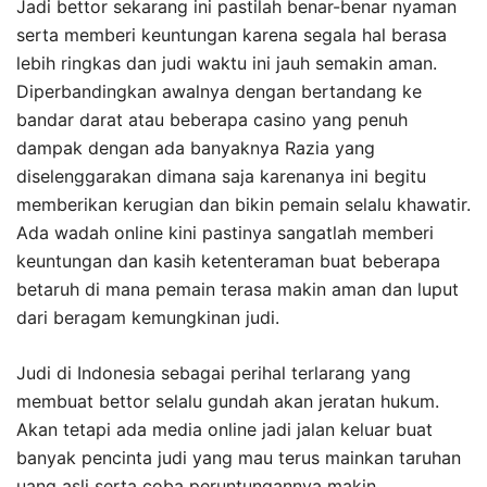
Jadi bettor sekarang ini pastilah benar-benar nyaman
serta memberi keuntungan karena segala hal berasa
lebih ringkas dan judi waktu ini jauh semakin aman.
Diperbandingkan awalnya dengan bertandang ke
bandar darat atau beberapa casino yang penuh
dampak dengan ada banyaknya Razia yang
diselenggarakan dimana saja karenanya ini begitu
memberikan kerugian dan bikin pemain selalu khawatir.
Ada wadah online kini pastinya sangatlah memberi
keuntungan dan kasih ketenteraman buat beberapa
betaruh di mana pemain terasa makin aman dan luput
dari beragam kemungkinan judi.
Judi di Indonesia sebagai perihal terlarang yang
membuat bettor selalu gundah akan jeratan hukum.
Akan tetapi ada media online jadi jalan keluar buat
banyak pencinta judi yang mau terus mainkan taruhan
uang asli serta coba peruntungannya makin