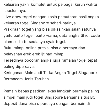
keluaran yakni komplet untuk pelbagai kurun waktu
sebelumnya.
Live draw togel dengan kasih pemutaran hasil angka
keluaran togel Singapore sehari-harinya.
Prakiraan togel yang bisa dikasihkan salah satunya
yaitu paito togel, paito warna, data angka Shio, code
alam serta tersedianya syair togel.
Buku mimpi online presisi bisa dipercaya dan
pelayanan erek erek ijtihad mimpi.
Tersedinya bocoran angka juga ramalan togel tepat
paling dipercaya.
Keringanan Main Judi Terka Angka Togel Singapore
Bermacam Jenis Taruhan
Pemain bebas pastikan lekas langkah bermain paling
simpel main judi togel Singapore Bersama situs BO
deposit dana bisa dipercaya dengan bermain di