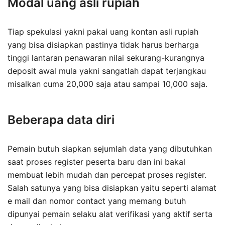
Modal uang asli rupiah
Tiap spekulasi yakni pakai uang kontan asli rupiah
yang bisa disiapkan pastinya tidak harus berharga
tinggi lantaran penawaran nilai sekurang-kurangnya
deposit awal mula yakni sangatlah dapat terjangkau
misalkan cuma 20,000 saja atau sampai 10,000 saja.
Beberapa data diri
Pemain butuh siapkan sejumlah data yang dibutuhkan
saat proses register peserta baru dan ini bakal
membuat lebih mudah dan percepat proses register.
Salah satunya yang bisa disiapkan yaitu seperti alamat
e mail dan nomor contact yang memang butuh
dipunyai pemain selaku alat verifikasi yang aktif serta