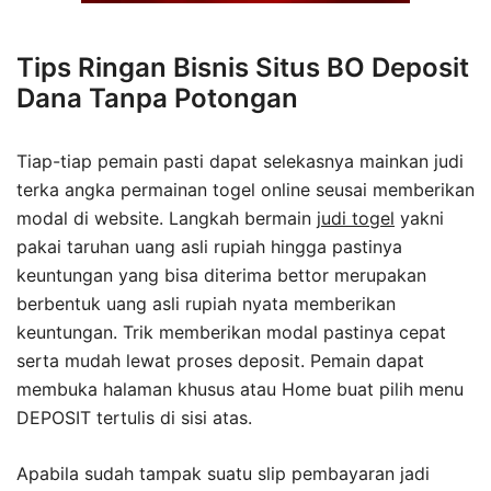
Tips Ringan Bisnis Situs BO Deposit
Dana Tanpa Potongan
Tiap-tiap pemain pasti dapat selekasnya mainkan judi
terka angka permainan togel online seusai memberikan
modal di website. Langkah bermain
judi togel
yakni
pakai taruhan uang asli rupiah hingga pastinya
keuntungan yang bisa diterima bettor merupakan
berbentuk uang asli rupiah nyata memberikan
keuntungan. Trik memberikan modal pastinya cepat
serta mudah lewat proses deposit. Pemain dapat
membuka halaman khusus atau Home buat pilih menu
DEPOSIT tertulis di sisi atas.
Apabila sudah tampak suatu slip pembayaran jadi