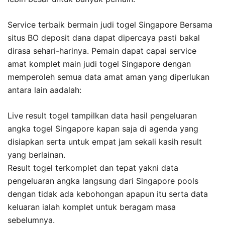
Service terbaik bermain judi togel Singapore Bersama
situs BO deposit dana dapat dipercaya pasti bakal
dirasa sehari-harinya. Pemain dapat capai service
amat komplet main judi togel Singapore dengan
memperoleh semua data amat aman yang diperlukan
antara lain aadalah:
Live result togel tampilkan data hasil pengeluaran
angka togel Singapore kapan saja di agenda yang
disiapkan serta untuk empat jam sekali kasih result
yang berlainan.
Result togel terkomplet dan tepat yakni data
pengeluaran angka langsung dari Singapore pools
dengan tidak ada kebohongan apapun itu serta data
keluaran ialah komplet untuk beragam masa
sebelumnya.