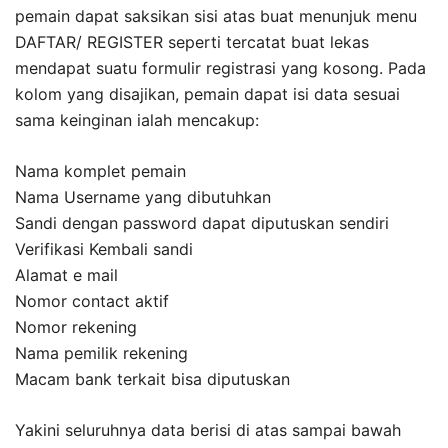
pemain dapat saksikan sisi atas buat menunjuk menu
DAFTAR/ REGISTER seperti tercatat buat lekas
mendapat suatu formulir registrasi yang kosong. Pada
kolom yang disajikan, pemain dapat isi data sesuai
sama keinginan ialah mencakup:
Nama komplet pemain
Nama Username yang dibutuhkan
Sandi dengan password dapat diputuskan sendiri
Verifikasi Kembali sandi
Alamat e mail
Nomor contact aktif
Nomor rekening
Nama pemilik rekening
Macam bank terkait bisa diputuskan
Yakini seluruhnya data berisi di atas sampai bawah