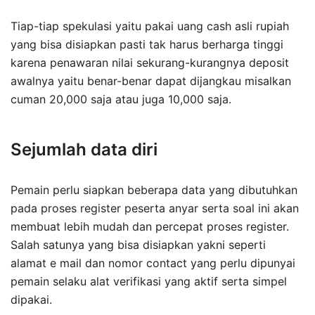
Tiap-tiap spekulasi yaitu pakai uang cash asli rupiah
yang bisa disiapkan pasti tak harus berharga tinggi
karena penawaran nilai sekurang-kurangnya deposit
awalnya yaitu benar-benar dapat dijangkau misalkan
cuman 20,000 saja atau juga 10,000 saja.
Sejumlah data diri
Pemain perlu siapkan beberapa data yang dibutuhkan
pada proses register peserta anyar serta soal ini akan
membuat lebih mudah dan percepat proses register.
Salah satunya yang bisa disiapkan yakni seperti
alamat e mail dan nomor contact yang perlu dipunyai
pemain selaku alat verifikasi yang aktif serta simpel
dipakai.