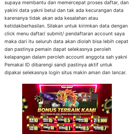
supaya membantu dan memercepat proses daftar, dan
yakini data yakni betul dan tak ada kecurangan data
karenanya tidak akan ada kesalahan atau
ketidakberhasilan. Silakan untuk kirimkan data dengan
click menu daftar/ submit/ pendaftaran account saya
maka dari itu seluruh data akan diolah bisa lebih cepat
dan pastinya pemain dapat selekasnya peroleh
kelapangan dalam peroleh account anggota sah yakni
Pemakai ID dibarengi sandi pastinya aktif untuk
dipakai selekasnya login situs makin aman dan lancar.