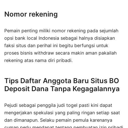
Nomor rekening
Pemain penting miliki nomor rekening pada sejumlah
opsi bank local Indonesia sebagai halnya disiapkan
faksi situs dan perihal ini begitu berfungsi untuk
proses bisnis withdraw secara makin aman pakailah
rekening atas nama diri pribadi.
Tips Daftar Anggota Baru Situs BO
Deposit Dana Tanpa Kegagalannya
Pejudi sebagai penggila judi togel pasti kini dapat
mengerjakan spekulasi yang paling ringan setiap saat
dan dimanapun. Selaku pemain pemula karenanya
cuman perlu mendapat tentang pembuatan izin pribadi