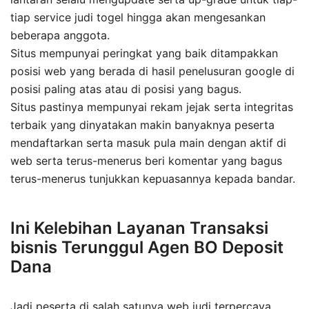
tiap service judi togel hingga akan mengesankan
beberapa anggota.
Situs mempunyai peringkat yang baik ditampakkan
posisi web yang berada di hasil penelusuran google di
posisi paling atas atau di posisi yang bagus.
Situs pastinya mempunyai rekam jejak serta integritas
terbaik yang dinyatakan makin banyaknya peserta
mendaftarkan serta masuk pula main dengan aktif di
web serta terus-menerus beri komentar yang bagus
terus-menerus tunjukkan kepuasannya kepada bandar.
Ini Kelebihan Layanan Transaksi
bisnis Terunggul Agen BO Deposit
Dana
Jadi peserta di salah satunya web judi terpercaya