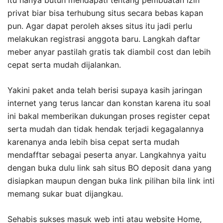
itu hanya butuh mendapati tentang pembuatan izin
privat biar bisa terhubung situs secara bebas kapan
pun. Agar dapat peroleh akses situs itu jadi perlu
melakukan registrasi anggota baru. Langkah daftar
meber anyar pastilah gratis tak diambil cost dan lebih
cepat serta mudah dijalankan.
Yakini paket anda telah berisi supaya kasih jaringan
internet yang terus lancar dan konstan karena itu soal
ini bakal memberikan dukungan proses register cepat
serta mudah dan tidak hendak terjadi kegagalannya
karenanya anda lebih bisa cepat serta mudah
mendafftar sebagai peserta anyar. Langkahnya yaitu
dengan buka dulu link sah situs BO deposit dana yang
disiapkan maupun dengan buka link pilihan bila link inti
memang sukar buat dijangkau.
Sehabis sukses masuk web inti atau website Home,