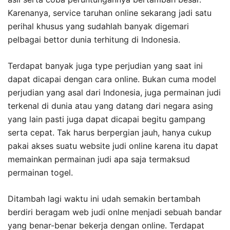
Karenanya, service taruhan online sekarang jadi satu
perihal khusus yang sudahlah banyak digemari
pelbagai bettor dunia terhitung di Indonesia.
Terdapat banyak juga type perjudian yang saat ini
dapat dicapai dengan cara online. Bukan cuma model
perjudian yang asal dari Indonesia, juga permainan judi
terkenal di dunia atau yang datang dari negara asing
yang lain pasti juga dapat dicapai begitu gampang
serta cepat. Tak harus berpergian jauh, hanya cukup
pakai akses suatu website judi online karena itu dapat
memainkan permainan judi apa saja termaksud
permainan togel.
Ditambah lagi waktu ini udah semakin bertambah
berdiri beragam web judi onlne menjadi sebuah bandar
yang benar-benar bekerja dengan online. Terdapat