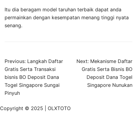
Itu dia beragam model taruhan terbaik dapat anda
permainkan dengan kesempatan menang tinggi nyata
senang.
Post
Previous:
Langkah Daftar
Next:
Mekanisme Daftar
navigation
Gratis Serta Transaksi
Gratis Serta Bisnis BO
bisnis BO Deposit Dana
Deposit Dana Togel
Togel Singapore Sungai
Singapore Nunukan
Pinyuh
Copyright © 2025 |
OLXTOTO