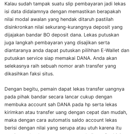
Kalau sudah tampak suatu slip pembayaran jadi lekas
isi data didalamnya dengan memastikan berapakah
nilai modal awalan yang hendak ditaruh pastilah
disinkronkan nilai sekurang-kurangnya deposit yang
dijajakan bandar BO deposit dana. Lekas putuskan
juga langkah pembayaran yang disajikan serta
diantaranya anda dapat putuskan pilihhan E-Wallet dan
putuskan service siap memakai DANA. Anda akan
selekasnya raih sebuah nomor arah transfer yang
dikasihkan faksi situs.
Dengan begitu, pemain dapat lekas transfer uangnya
pada pihak bandar secara lancar cukup dengan
membuka account sah DANA pada hp serta lekas
kirimkan atau transfer uang dengan cepat dan mudah,
maka dengan cara automatis saldo account lekas
berisi dengan nilai yang serupa atau utuh karena itu