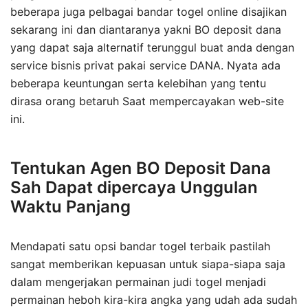
beberapa juga pelbagai bandar togel online disajikan
sekarang ini dan diantaranya yakni BO deposit dana
yang dapat saja alternatif terunggul buat anda dengan
service bisnis privat pakai service DANA. Nyata ada
beberapa keuntungan serta kelebihan yang tentu
dirasa orang betaruh Saat mempercayakan web-site
ini.
Tentukan Agen BO Deposit Dana
Sah Dapat dipercaya Unggulan
Waktu Panjang
Mendapati satu opsi bandar togel terbaik pastilah
sangat memberikan kepuasan untuk siapa-siapa saja
dalam mengerjakan permainan judi togel menjadi
permainan heboh kira-kira angka yang udah ada sudah