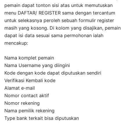
pemain dapat tonton sisi atas untuk memutuskan
menu DAFTAR/ REGISTER sama dengan tercantum
untuk selekasnya peroleh sebuah formulir register
masih yang kosong. Di kolom yang disajikan, pemain
dapat isi data sesuai sama permohonan ialah
mencakup:
Nama komplet pemain
Nama Username yang diingini
Kode dengan kode dapat diputuskan sendiri
Verifikasi Kembali kode
Alamat e-mail
Nomor contact aktif
Nomor rekening
Nama pemilik rekening
Type bank terkait bisa diputuskan