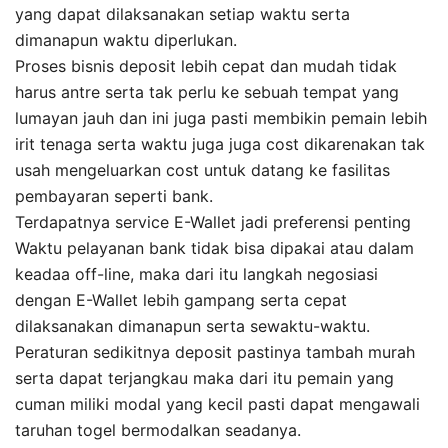
yang dapat dilaksanakan setiap waktu serta
dimanapun waktu diperlukan.
Proses bisnis deposit lebih cepat dan mudah tidak
harus antre serta tak perlu ke sebuah tempat yang
lumayan jauh dan ini juga pasti membikin pemain lebih
irit tenaga serta waktu juga juga cost dikarenakan tak
usah mengeluarkan cost untuk datang ke fasilitas
pembayaran seperti bank.
Terdapatnya service E-Wallet jadi preferensi penting
Waktu pelayanan bank tidak bisa dipakai atau dalam
keadaa off-line, maka dari itu langkah negosiasi
dengan E-Wallet lebih gampang serta cepat
dilaksanakan dimanapun serta sewaktu-waktu.
Peraturan sedikitnya deposit pastinya tambah murah
serta dapat terjangkau maka dari itu pemain yang
cuman miliki modal yang kecil pasti dapat mengawali
taruhan togel bermodalkan seadanya.