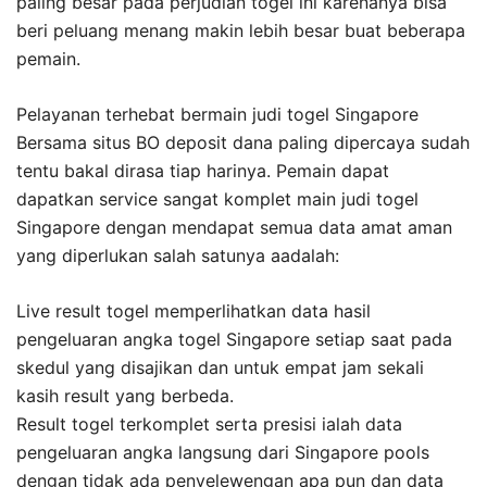
paling besar pada perjudian togel ini karenanya bisa
beri peluang menang makin lebih besar buat beberapa
pemain.
Pelayanan terhebat bermain judi togel Singapore
Bersama situs BO deposit dana paling dipercaya sudah
tentu bakal dirasa tiap harinya. Pemain dapat
dapatkan service sangat komplet main judi togel
Singapore dengan mendapat semua data amat aman
yang diperlukan salah satunya aadalah:
Live result togel memperlihatkan data hasil
pengeluaran angka togel Singapore setiap saat pada
skedul yang disajikan dan untuk empat jam sekali
kasih result yang berbeda.
Result togel terkomplet serta presisi ialah data
pengeluaran angka langsung dari Singapore pools
dengan tidak ada penyelewengan apa pun dan data