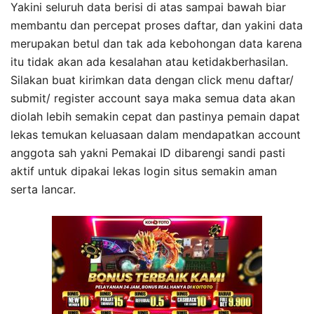
Yakini seluruh data berisi di atas sampai bawah biar
membantu dan percepat proses daftar, dan yakini data
merupakan betul dan tak ada kebohongan data karena
itu tidak akan ada kesalahan atau ketidakberhasilan.
Silakan buat kirimkan data dengan click menu daftar/
submit/ register account saya maka semua data akan
diolah lebih semakin cepat dan pastinya pemain dapat
lekas temukan keluasaan dalam mendapatkan account
anggota sah yakni Pemakai ID dibarengi sandi pasti
aktif untuk dipakai lekas login situs semakin aman
serta lancar.