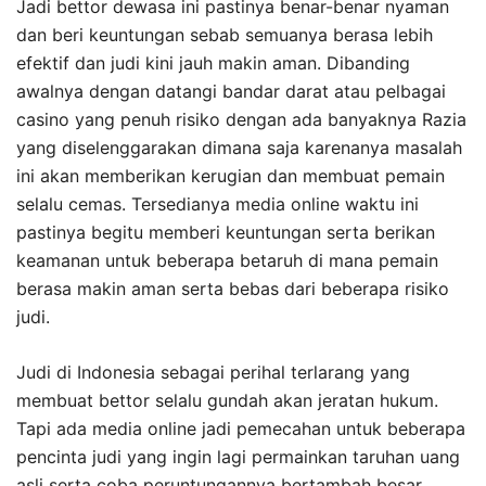
Jadi bettor dewasa ini pastinya benar-benar nyaman
dan beri keuntungan sebab semuanya berasa lebih
efektif dan judi kini jauh makin aman. Dibanding
awalnya dengan datangi bandar darat atau pelbagai
casino yang penuh risiko dengan ada banyaknya Razia
yang diselenggarakan dimana saja karenanya masalah
ini akan memberikan kerugian dan membuat pemain
selalu cemas. Tersedianya media online waktu ini
pastinya begitu memberi keuntungan serta berikan
keamanan untuk beberapa betaruh di mana pemain
berasa makin aman serta bebas dari beberapa risiko
judi.
Judi di Indonesia sebagai perihal terlarang yang
membuat bettor selalu gundah akan jeratan hukum.
Tapi ada media online jadi pemecahan untuk beberapa
pencinta judi yang ingin lagi permainkan taruhan uang
asli serta coba peruntungannya bertambah besar.