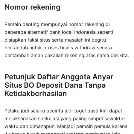
Nomor rekening
Pemain penting mempunyai nomor rekening di
beberapa alternatif bank local Indonesia seperti
disiapkan faksi situs serta masalah ini begitu
berfaedah untuk proses bisnis withdraw secara
bertambah aman pakailah rekening atas nama diri kita.
Petunjuk Daftar Anggota Anyar
Situs BO Deposit Dana Tanpa
Ketidakberhasilan
Pelaku judi selaku pecinta judi togel pasti kini dapat
melaksanakan spekulasi yang paling simpel sewaktu-
waktu dan dimanapun. Menjadi pemain pemula karena