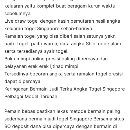
keluaran yaitu komplet buat beragam kurun waktu
sebelumnya.
Live draw togel dengan kasih pemutaran hasil angka
keluaran togel Singapore sehari-harinya.
Ramalan togel yang bisa diberi salah satunya yakni
paito togel, paito warna, data angka Shio, code alam
serta tersedianya syair togel.
Buku mimpi online presisi paling dipercaya dan
pelayanan erek erek ijtihad mimpi.
Tersedinya bocoran angka serta ramalan togel presisi
dapat dipercaya.
Keringanan Bermain Judi Terka Angka Togel Singapore
Pelbagai Model Taruhan
Pemain bebas pastikan lekas metode bermain paling
sederhana bermain judi togel Singapore Bersama situs
BO deposit dana bisa dipercaya dengan bermain di