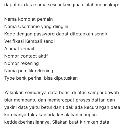
dapat isi data sama sesuai keinginan ialah mencakup:
Nama komplet pemain
Nama Username yang diingini
Kode dengan password dapat ditetapkan sendiri
Verifikasi Kembali sandi
Alamat e-mail
Nomor contact aktif
Nomor rekening
Nama pemilik rekening
Type bank perihal bisa diputuskan
Yakinkan semuanya data berisi di atas sampai bawah
biar membantu dan memercepat proses daftar, dan
yakini data yaitu betul dan tidak ada kecurangan data
karenanya tak akan ada kesalahan maupun
ketidakberhasilannya. Silakan buat kirimkan data