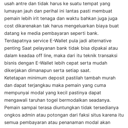
usah antre dan tidak harus ke suatu tempat yang
lumayan jauh dan perihal ini lantas pasti membuat
pemain lebih irit tenaga dan waktu bahkan juga juga
cost dikarenakan tak harus mengeluarkan biaya buat
datang ke media pembayaran seperti bank.
Terdapatnya service E-Wallet pula jadi alternative
penting Saat pelayanan bank tidak bisa dipakai atau
dalam keadaa off line, maka dari itu teknik transaksi
bisnis dengan E-Wallet lebih cepat serta mudah
dikerjakan dimanapun serta setiap saat.
Ketetapan minimum deposit pastilah tambah murah
dan dapat terjangkau maka pemain yang cuma
mempunyai modal yang kecil pastinya dapat
mengawali taruhan togel bermodalkan seadanya.
Pemain sampai terasa diuntungkan tidak tersedianya
ongkos admin atau potongan dari faksi situs karena itu
semua pembayaran atau penanaman modal akan