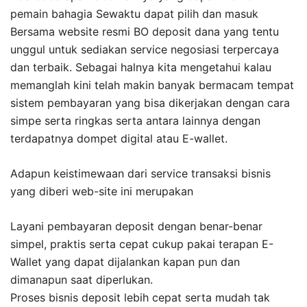
pemain bahagia Sewaktu dapat pilih dan masuk
Bersama website resmi BO deposit dana yang tentu
unggul untuk sediakan service negosiasi terpercaya
dan terbaik. Sebagai halnya kita mengetahui kalau
memanglah kini telah makin banyak bermacam tempat
sistem pembayaran yang bisa dikerjakan dengan cara
simpe serta ringkas serta antara lainnya dengan
terdapatnya dompet digital atau E-wallet.
Adapun keistimewaan dari service transaksi bisnis
yang diberi web-site ini merupakan
Layani pembayaran deposit dengan benar-benar
simpel, praktis serta cepat cukup pakai terapan E-
Wallet yang dapat dijalankan kapan pun dan
dimanapun saat diperlukan.
Proses bisnis deposit lebih cepat serta mudah tak