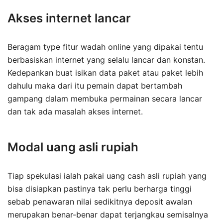
Akses internet lancar
Beragam type fitur wadah online yang dipakai tentu
berbasiskan internet yang selalu lancar dan konstan.
Kedepankan buat isikan data paket atau paket lebih
dahulu maka dari itu pemain dapat bertambah
gampang dalam membuka permainan secara lancar
dan tak ada masalah akses internet.
Modal uang asli rupiah
Tiap spekulasi ialah pakai uang cash asli rupiah yang
bisa disiapkan pastinya tak perlu berharga tinggi
sebab penawaran nilai sedikitnya deposit awalan
merupakan benar-benar dapat terjangkau semisalnya