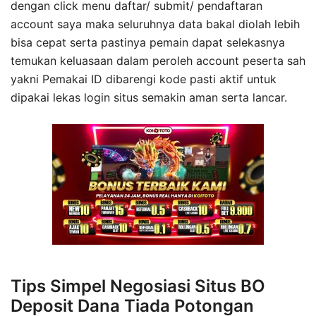
dengan click menu daftar/ submit/ pendaftaran
account saya maka seluruhnya data bakal diolah lebih
bisa cepat serta pastinya pemain dapat selekasnya
temukan keluasaan dalam peroleh account peserta sah
yakni Pemakai ID dibarengi kode pasti aktif untuk
dipakai lekas login situs semakin aman serta lancar.
Tips Simpel Negosiasi Situs BO
Deposit Dana Tiada Potongan