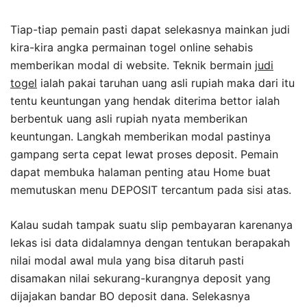
Tiap-tiap pemain pasti dapat selekasnya mainkan judi
kira-kira angka permainan togel online sehabis
memberikan modal di website. Teknik bermain
judi
togel
ialah pakai taruhan uang asli rupiah maka dari itu
tentu keuntungan yang hendak diterima bettor ialah
berbentuk uang asli rupiah nyata memberikan
keuntungan. Langkah memberikan modal pastinya
gampang serta cepat lewat proses deposit. Pemain
dapat membuka halaman penting atau Home buat
memutuskan menu DEPOSIT tercantum pada sisi atas.
Kalau sudah tampak suatu slip pembayaran karenanya
lekas isi data didalamnya dengan tentukan berapakah
nilai modal awal mula yang bisa ditaruh pasti
disamakan nilai sekurang-kurangnya deposit yang
dijajakan bandar BO deposit dana. Selekasnya