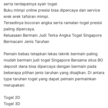
serta terdapatnya syair togel.
Buku mimpi online presisi bisa dipercaya dan service
erek erek tafsiran mimpi.
Tersedinya bocoran angka serta ramalan togel presisi
paling dipercaya.
Keluasaan Bermain Judi Terka Angka Togel Singapore
Bermacam Jenis Taruhan
Pemain bebas tetapkan lekas teknik bermain paling
mudah bermain judi togel Singapore Bersama situs BO
deposit dana bisa dipercaya dengan bermain pada
beberapa pilihan jenis taruhan yang disajikan. Di antara
type taruhan togel yang dapat pemain permainkan
merupakan:
Togel 2D
Togel 3D