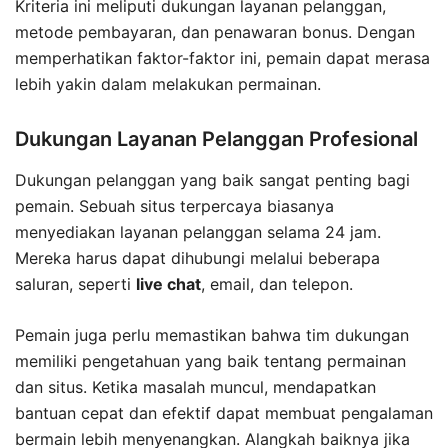
Kriteria ini meliputi dukungan layanan pelanggan,
metode pembayaran, dan penawaran bonus. Dengan
memperhatikan faktor-faktor ini, pemain dapat merasa
lebih yakin dalam melakukan permainan.
Dukungan Layanan Pelanggan Profesional
Dukungan pelanggan yang baik sangat penting bagi
pemain. Sebuah situs terpercaya biasanya
menyediakan layanan pelanggan selama 24 jam.
Mereka harus dapat dihubungi melalui beberapa
saluran, seperti
live chat
, email, dan telepon.
Pemain juga perlu memastikan bahwa tim dukungan
memiliki pengetahuan yang baik tentang permainan
dan situs. Ketika masalah muncul, mendapatkan
bantuan cepat dan efektif dapat membuat pengalaman
bermain lebih menyenangkan. Alangkah baiknya jika