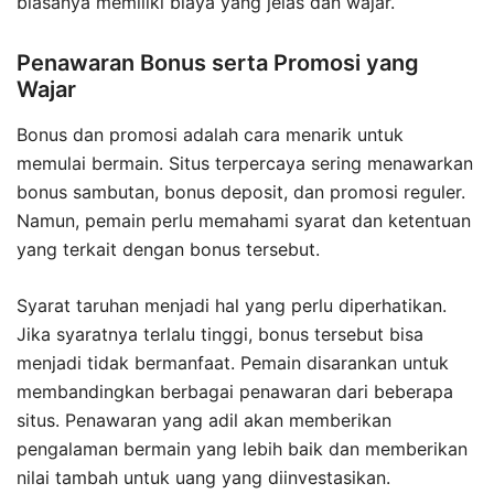
biasanya memiliki biaya yang jelas dan wajar.
Penawaran Bonus serta Promosi yang
Wajar
Bonus dan promosi adalah cara menarik untuk
memulai bermain. Situs terpercaya sering menawarkan
bonus sambutan, bonus deposit, dan promosi reguler.
Namun, pemain perlu memahami syarat dan ketentuan
yang terkait dengan bonus tersebut.
Syarat taruhan menjadi hal yang perlu diperhatikan.
Jika syaratnya terlalu tinggi, bonus tersebut bisa
menjadi tidak bermanfaat. Pemain disarankan untuk
membandingkan berbagai penawaran dari beberapa
situs. Penawaran yang adil akan memberikan
pengalaman bermain yang lebih baik dan memberikan
nilai tambah untuk uang yang diinvestasikan.