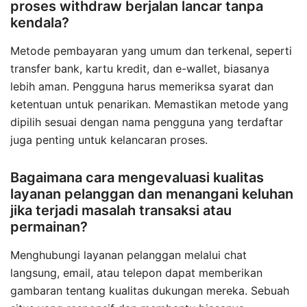
proses withdraw berjalan lancar tanpa
kendala?
Metode pembayaran yang umum dan terkenal, seperti
transfer bank, kartu kredit, dan e-wallet, biasanya
lebih aman. Pengguna harus memeriksa syarat dan
ketentuan untuk penarikan. Memastikan metode yang
dipilih sesuai dengan nama pengguna yang terdaftar
juga penting untuk kelancaran proses.
Bagaimana cara mengevaluasi kualitas
layanan pelanggan dan menangani keluhan
jika terjadi masalah transaksi atau
permainan?
Menghubungi layanan pelanggan melalui chat
langsung, email, atau telepon dapat memberikan
gambaran tentang kualitas dukungan mereka. Sebuah