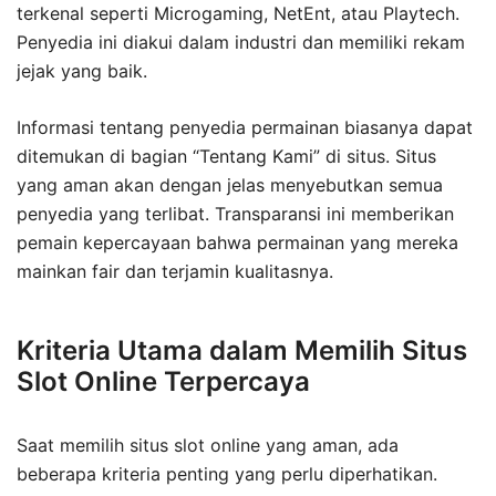
terkenal seperti Microgaming, NetEnt, atau Playtech.
Penyedia ini diakui dalam industri dan memiliki rekam
jejak yang baik.
Informasi tentang penyedia permainan biasanya dapat
ditemukan di bagian “Tentang Kami” di situs. Situs
yang aman akan dengan jelas menyebutkan semua
penyedia yang terlibat. Transparansi ini memberikan
pemain kepercayaan bahwa permainan yang mereka
mainkan fair dan terjamin kualitasnya.
Kriteria Utama dalam Memilih Situs
Slot Online Terpercaya
Saat memilih situs slot online yang aman, ada
beberapa kriteria penting yang perlu diperhatikan.