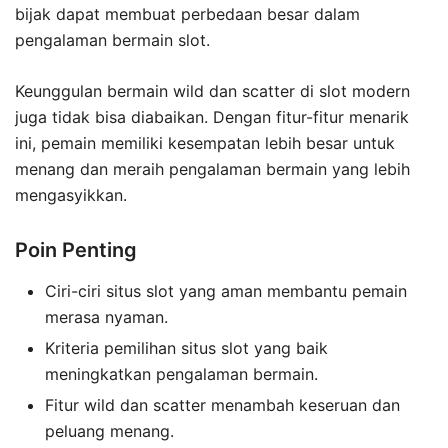
bijak dapat membuat perbedaan besar dalam
pengalaman bermain slot.
Keunggulan bermain wild dan scatter di slot modern
juga tidak bisa diabaikan. Dengan fitur-fitur menarik
ini, pemain memiliki kesempatan lebih besar untuk
menang dan meraih pengalaman bermain yang lebih
mengasyikkan.
Poin Penting
Ciri-ciri situs slot yang aman membantu pemain
merasa nyaman.
Kriteria pemilihan situs slot yang baik
meningkatkan pengalaman bermain.
Fitur wild dan scatter menambah keseruan dan
peluang menang.