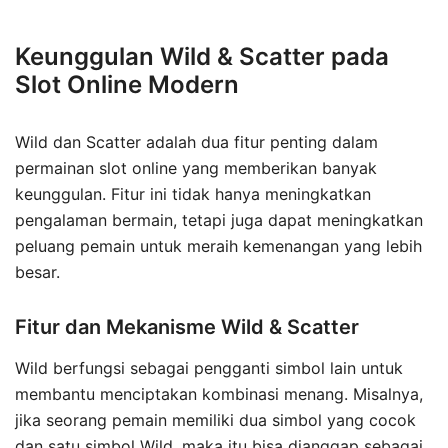
Keunggulan Wild & Scatter pada
Slot Online Modern
Wild dan Scatter adalah dua fitur penting dalam
permainan slot online yang memberikan banyak
keunggulan. Fitur ini tidak hanya meningkatkan
pengalaman bermain, tetapi juga dapat meningkatkan
peluang pemain untuk meraih kemenangan yang lebih
besar.
Fitur dan Mekanisme Wild & Scatter
Wild berfungsi sebagai pengganti simbol lain untuk
membantu menciptakan kombinasi menang. Misalnya,
jika seorang pemain memiliki dua simbol yang cocok
dan satu simbol Wild, maka itu bisa dianggap sebagai