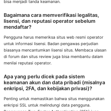
bisa menjadi tanda keamanan.
Bagaimana cara memverifikasi legalitas,
lisensi, dan reputasi operator sebelum
mendaftar?
Pengguna harus memeriksa situs web resmi operator
untuk informasi lisensi. Badan pengawas perjudian
biasanya mencantumkan lisensi situs. Membaca ulasan
di forum dan situs review juga bisa membantu dalam
menilai reputasi operator.
Apa yang perlu dicek pada sistem
keamanan akun dan data pribadi (misalnya
enkripsi, 2FA, dan kebijakan privasi)?
Penting untuk memastikan bahwa situs menggunakan
enkripsi SSL untuk melindungi data pengguna.