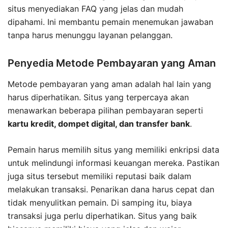
situs menyediakan FAQ yang jelas dan mudah
dipahami. Ini membantu pemain menemukan jawaban
tanpa harus menunggu layanan pelanggan.
Penyedia Metode Pembayaran yang Aman
Metode pembayaran yang aman adalah hal lain yang
harus diperhatikan. Situs yang terpercaya akan
menawarkan beberapa pilihan pembayaran seperti
kartu kredit, dompet digital, dan transfer bank
.
Pemain harus memilih situs yang memiliki enkripsi data
untuk melindungi informasi keuangan mereka. Pastikan
juga situs tersebut memiliki reputasi baik dalam
melakukan transaksi. Penarikan dana harus cepat dan
tidak menyulitkan pemain. Di samping itu, biaya
transaksi juga perlu diperhatikan. Situs yang baik