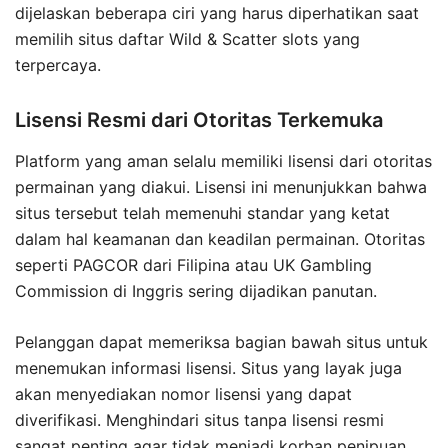
dijelaskan beberapa ciri yang harus diperhatikan saat
memilih situs daftar Wild & Scatter slots yang
terpercaya.
Lisensi Resmi dari Otoritas Terkemuka
Platform yang aman selalu memiliki lisensi dari otoritas
permainan yang diakui. Lisensi ini menunjukkan bahwa
situs tersebut telah memenuhi standar yang ketat
dalam hal keamanan dan keadilan permainan. Otoritas
seperti PAGCOR dari Filipina atau UK Gambling
Commission di Inggris sering dijadikan panutan.
Pelanggan dapat memeriksa bagian bawah situs untuk
menemukan informasi lisensi. Situs yang layak juga
akan menyediakan nomor lisensi yang dapat
diverifikasi. Menghindari situs tanpa lisensi resmi
sangat penting agar tidak menjadi korban penipuan.