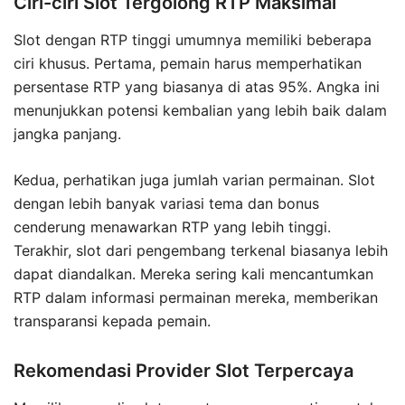
Ciri-ciri Slot Tergolong RTP Maksimal
Slot dengan RTP tinggi umumnya memiliki beberapa
ciri khusus. Pertama, pemain harus memperhatikan
persentase RTP yang biasanya di atas 95%. Angka ini
menunjukkan potensi kembalian yang lebih baik dalam
jangka panjang.
Kedua, perhatikan juga jumlah varian permainan. Slot
dengan lebih banyak variasi tema dan bonus
cenderung menawarkan RTP yang lebih tinggi.
Terakhir, slot dari pengembang terkenal biasanya lebih
dapat diandalkan. Mereka sering kali mencantumkan
RTP dalam informasi permainan mereka, memberikan
transparansi kepada pemain.
Rekomendasi Provider Slot Terpercaya