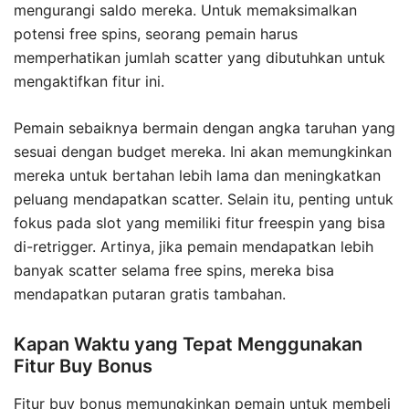
mengurangi saldo mereka. Untuk memaksimalkan
potensi free spins, seorang pemain harus
memperhatikan jumlah scatter yang dibutuhkan untuk
mengaktifkan fitur ini.
Pemain sebaiknya bermain dengan angka taruhan yang
sesuai dengan budget mereka. Ini akan memungkinkan
mereka untuk bertahan lebih lama dan meningkatkan
peluang mendapatkan scatter. Selain itu, penting untuk
fokus pada slot yang memiliki fitur freespin yang bisa
di-retrigger. Artinya, jika pemain mendapatkan lebih
banyak scatter selama free spins, mereka bisa
mendapatkan putaran gratis tambahan.
Kapan Waktu yang Tepat Menggunakan
Fitur Buy Bonus
Fitur buy bonus memungkinkan pemain untuk membeli