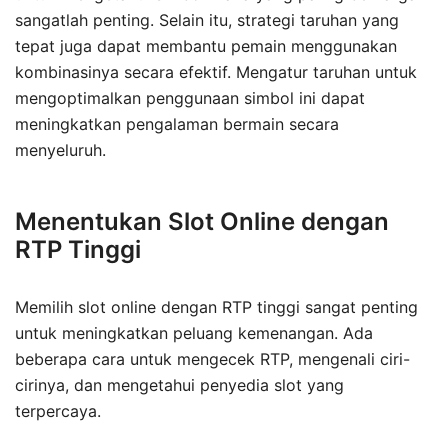
sangatlah penting. Selain itu, strategi taruhan yang
tepat juga dapat membantu pemain menggunakan
kombinasinya secara efektif. Mengatur taruhan untuk
mengoptimalkan penggunaan simbol ini dapat
meningkatkan pengalaman bermain secara
menyeluruh.
Menentukan Slot Online dengan
RTP Tinggi
Memilih slot online dengan RTP tinggi sangat penting
untuk meningkatkan peluang kemenangan. Ada
beberapa cara untuk mengecek RTP, mengenali ciri-
cirinya, dan mengetahui penyedia slot yang
terpercaya.