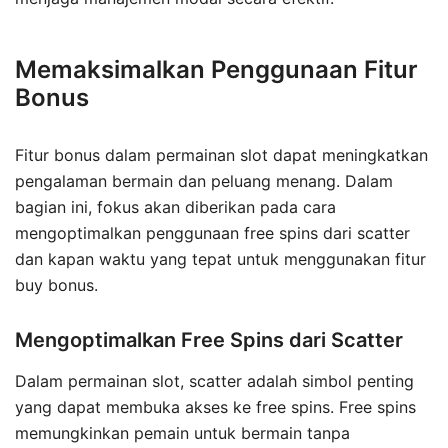
Memaksimalkan Penggunaan Fitur
Bonus
Fitur bonus dalam permainan slot dapat meningkatkan
pengalaman bermain dan peluang menang. Dalam
bagian ini, fokus akan diberikan pada cara
mengoptimalkan penggunaan free spins dari scatter
dan kapan waktu yang tepat untuk menggunakan fitur
buy bonus.
Mengoptimalkan Free Spins dari Scatter
Dalam permainan slot, scatter adalah simbol penting
yang dapat membuka akses ke free spins. Free spins
memungkinkan pemain untuk bermain tanpa