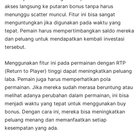
akses langsung ke putaran bonus tanpa harus
menunggu scatter muncul. Fitur ini bisa sangat
menguntungkan jika digunakan pada waktu yang
tepat. Pemain harus mempertimbangkan saldo mereka
dan peluang untuk mendapatkan kembali investasi
tersebut.
Menggunakan fitur ini pada permainan dengan RTP
(Return to Player) tinggi dapat meningkatkan peluang
laba. Pemain juga harus memperhatikan pola
permainan. Jika mereka sudah merasa beruntung atau
melihat adanya perubahan dalam permainan, ini bisa
menjadi waktu yang tepat untuk menggunakan buy
bonus. Dengan cara ini, mereka bisa meningkatkan
peluang menang dan memanfaatkan setiap
kesempatan yang ada.