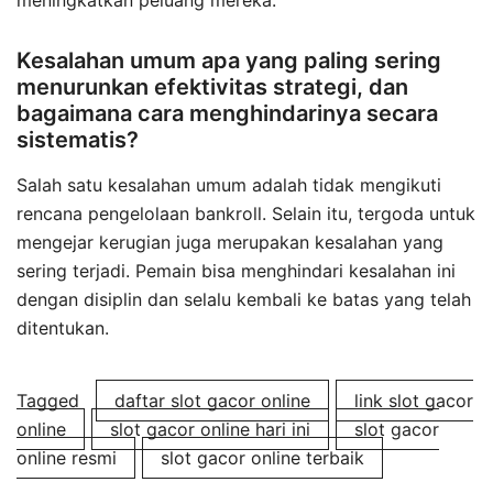
Kesalahan umum apa yang paling sering
menurunkan efektivitas strategi, dan
bagaimana cara menghindarinya secara
sistematis?
Salah satu kesalahan umum adalah tidak mengikuti
rencana pengelolaan bankroll. Selain itu, tergoda untuk
mengejar kerugian juga merupakan kesalahan yang
sering terjadi. Pemain bisa menghindari kesalahan ini
dengan disiplin dan selalu kembali ke batas yang telah
ditentukan.
Tagged
daftar slot gacor online
link slot gacor
online
slot gacor online hari ini
slot gacor
online resmi
slot gacor online terbaik