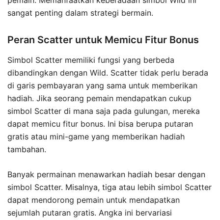
sangat penting dalam strategi bermain.
Peran Scatter untuk Memicu Fitur Bonus
Simbol Scatter memiliki fungsi yang berbeda
dibandingkan dengan Wild. Scatter tidak perlu berada
di garis pembayaran yang sama untuk memberikan
hadiah. Jika seorang pemain mendapatkan cukup
simbol Scatter di mana saja pada gulungan, mereka
dapat memicu fitur bonus. Ini bisa berupa putaran
gratis atau mini-game yang memberikan hadiah
tambahan.
Banyak permainan menawarkan hadiah besar dengan
simbol Scatter. Misalnya, tiga atau lebih simbol Scatter
dapat mendorong pemain untuk mendapatkan
sejumlah putaran gratis. Angka ini bervariasi