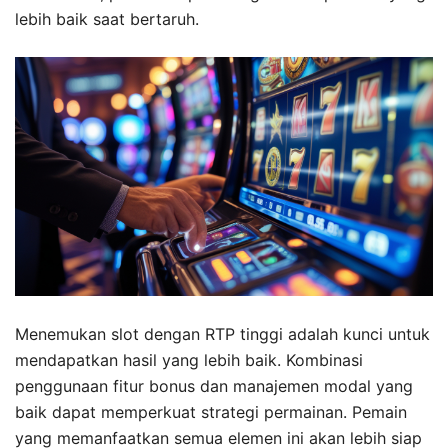
lebih baik saat bertaruh.
Menemukan slot dengan RTP tinggi adalah kunci untuk
mendapatkan hasil yang lebih baik. Kombinasi
penggunaan fitur bonus dan manajemen modal yang
baik dapat memperkuat strategi permainan. Pemain
yang memanfaatkan semua elemen ini akan lebih siap