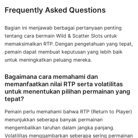
Frequently Asked Questions
Bagian ini menjawab berbagai pertanyaan penting
tentang cara bermain Wild & Scatter Slots untuk
memaksimalkan RTP. Dengan pengetahuan yang tepat,
pemain dapat membuat keputusan yang lebih baik
untuk meningkatkan peluang mereka.
Bagaimana cara memahami dan
memanfaatkan nilai RTP serta volatilitas
untuk menentukan pilihan permainan yang
tepat?
Pemain perlu memahami bahwa RTP (Return to Player)
menunjukkan seberapa banyak permainan
mengembalikan taruhan dalam jangka panjang.
Volatilitas menggambarkan seberapa sering permainan