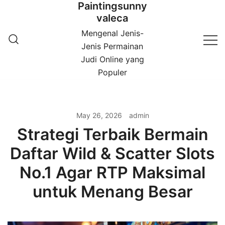
Paintingsunny
Skip
valeca
to
content
Mengenal Jenis-
Jenis Permainan
Judi Online yang
Populer
May 26, 2026
admin
Strategi Terbaik Bermain
Daftar Wild & Scatter Slots
No.1 Agar RTP Maksimal
untuk Menang Besar