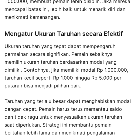
1.000.000, membuat pemain lebih disiplin. Jika mereka
mencapai batas ini, lebih baik untuk menarik diri dan
menikmati kemenangan.
Mengatur Ukuran Taruhan secara Efektif
Ukuran taruhan yang tepat dapat mempengaruhi
permainan secara signifikan. Pemain sebaiknya
memilih ukuran taruhan berdasarkan modal yang
dimiliki. Contohnya, jika memiliki modal Rp 1.000.000,
taruhan kecil seperti Rp 1.000 hingga Rp 5.000 per
putaran bisa menjadi pilihan baik.
Taruhan yang terlalu besar dapat menghabiskan modal
dengan cepat. Pemain harus terus memantau saldo
dan tidak ragu untuk menyesuaikan ukuran taruhan
saat diperlukan. Strategi ini membantu pemain
bertahan lebih lama dan menikmati pengalaman