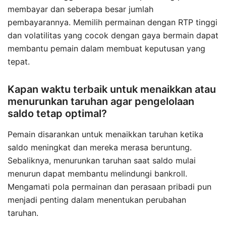
membayar dan seberapa besar jumlah
pembayarannya. Memilih permainan dengan RTP tinggi
dan volatilitas yang cocok dengan gaya bermain dapat
membantu pemain dalam membuat keputusan yang
tepat.
Kapan waktu terbaik untuk menaikkan atau
menurunkan taruhan agar pengelolaan
saldo tetap optimal?
Pemain disarankan untuk menaikkan taruhan ketika
saldo meningkat dan mereka merasa beruntung.
Sebaliknya, menurunkan taruhan saat saldo mulai
menurun dapat membantu melindungi bankroll.
Mengamati pola permainan dan perasaan pribadi pun
menjadi penting dalam menentukan perubahan
taruhan.