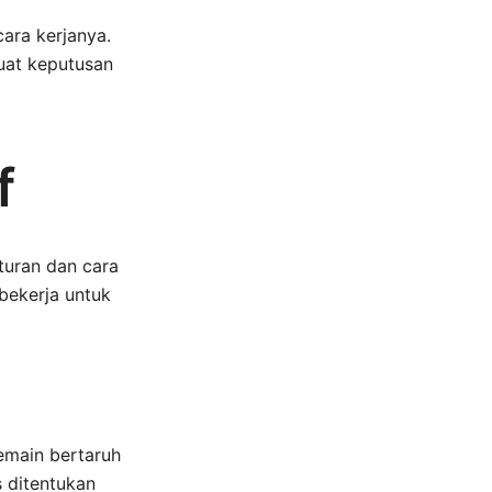
ara kerjanya.
uat keputusan
f
turan dan cara
 bekerja untuk
pemain bertaruh
 ditentukan