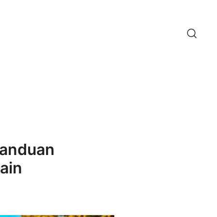
Panduan
ain