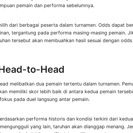
mpuan pemain dan performa sebelumnya.
lih dari berbagai peserta dalam turnamen. Odds dapat ber
inan, tergantung pada performa masing-masing pemain. J
aruhan tersebut akan membuahkan hasil sesuai dengan odds
 Head-to-Head
ead melibatkan dua pemain tertentu dalam turnamen. Pema
an memiliki skor lebih baik di antara kedua pemain tersebut
fokus pada duel langsung antar pemain.
rdasarkan performa historis dan kondisi terkini dari kedua
 mengungguli yang lain, taruhan akan dianggap menang. Jeni