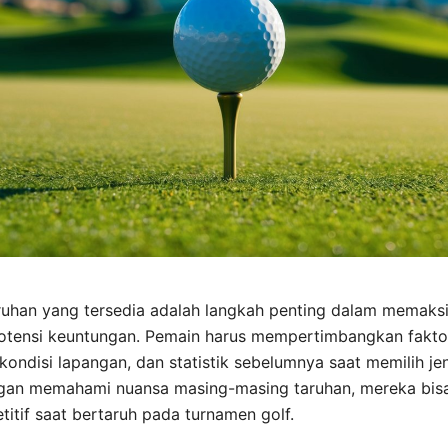
aruhan yang tersedia adalah langkah penting dalam memaks
tensi keuntungan. Pemain harus mempertimbangkan faktor
ondisi lapangan, dan statistik sebelumnya saat memilih je
engan memahami nuansa masing-masing taruhan, mereka bi
itif saat bertaruh pada turnamen golf.