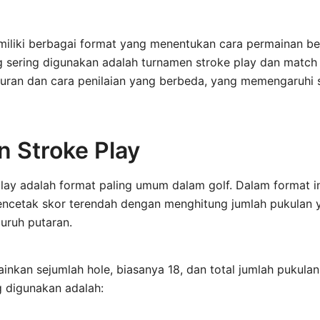
miliki berbagai format yang menentukan cara permainan b
 sering digunakan adalah turnamen stroke play dan match 
turan dan cara penilaian yang berbeda, yang memengaruhi s
 Stroke Play
lay adalah format paling umum dalam golf. Dalam format i
encetak skor terendah dengan menghitung jumlah pukulan
uruh putaran.
nkan sejumlah hole, biasanya 18, dan total jumlah pukulan
g digunakan adalah: