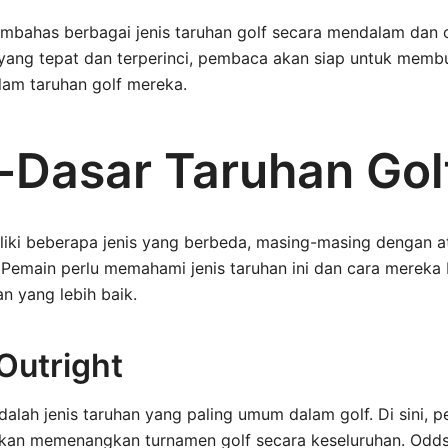
membahas berbagai jenis taruhan golf secara mendalam dan c
yang tepat dan terperinci, pembaca akan siap untuk memb
lam taruhan golf mereka.
-Dasar Taruhan Gol
liki beberapa jenis yang berbeda, masing-masing dengan a
. Pemain perlu memahami jenis taruhan ini dan cara mereka
 yang lebih baik.
Outright
dalah jenis taruhan yang paling umum dalam golf. Di sini, 
kan memenangkan turnamen golf secara keseluruhan. Odds