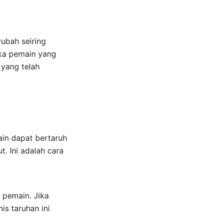
ubah seiring
ika pemain yang
 yang telah
in dapat bertaruh
. Ini adalah cara
 pemain. Jika
s taruhan ini