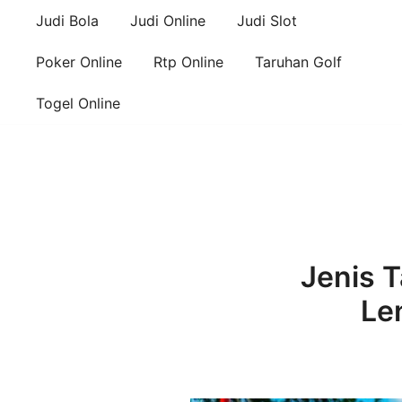
Skip
Judi Bola
Judi Online
Judi Slot
to
content
Poker Online
Rtp Online
Taruhan Golf
Togel Online
Jenis 
Le