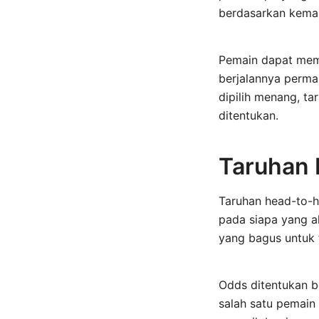
berdasarkan kema
Pemain dapat memi
berjalannya perma
dipilih menang, t
ditentukan.
Taruhan
Taruhan head-to-h
pada siapa yang ak
yang bagus untuk 
Odds ditentukan be
salah satu pemain