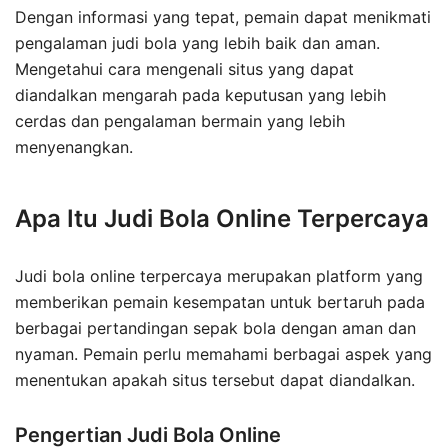
Dengan informasi yang tepat, pemain dapat menikmati
pengalaman judi bola yang lebih baik dan aman.
Mengetahui cara mengenali situs yang dapat
diandalkan mengarah pada keputusan yang lebih
cerdas dan pengalaman bermain yang lebih
menyenangkan.
Apa Itu Judi Bola Online Terpercaya
Judi bola online terpercaya merupakan platform yang
memberikan pemain kesempatan untuk bertaruh pada
berbagai pertandingan sepak bola dengan aman dan
nyaman. Pemain perlu memahami berbagai aspek yang
menentukan apakah situs tersebut dapat diandalkan.
Pengertian Judi Bola Online