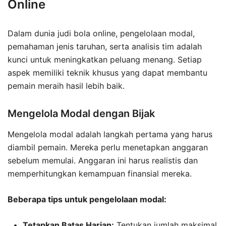
Online
Dalam dunia judi bola online, pengelolaan modal,
pemahaman jenis taruhan, serta analisis tim adalah
kunci untuk meningkatkan peluang menang. Setiap
aspek memiliki teknik khusus yang dapat membantu
pemain meraih hasil lebih baik.
Mengelola Modal dengan Bijak
Mengelola modal adalah langkah pertama yang harus
diambil pemain. Mereka perlu menetapkan anggaran
sebelum memulai. Anggaran ini harus realistis dan
memperhitungkan kemampuan finansial mereka.
Beberapa tips untuk pengelolaan modal:
Tetapkan Batas Harian:
Tentukan jumlah maksimal