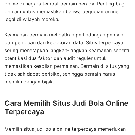
online di negara tempat pemain berada. Penting bagi
pemain untuk memastikan bahwa perjudian online
legal di wilayah mereka.
Keamanan bermain melibatkan perlindungan pemain
dari penipuan dan kebocoran data. Situs terpercaya
sering menerapkan langkah-langkah keamanan seperti
otentikasi dua faktor dan audit reguler untuk
memastikan keadilan permainan. Bermain di situs yang
tidak sah dapat berisiko, sehingga pemain harus
memilih dengan bijak.
Cara Memilih Situs Judi Bola Online
Terpercaya
Memilih situs judi bola online terpercaya memerlukan