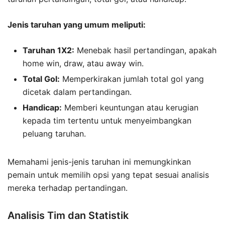
Jenis taruhan yang umum meliputi:
Taruhan 1X2:
Menebak hasil pertandingan, apakah
home win, draw, atau away win.
Total Gol:
Memperkirakan jumlah total gol yang
dicetak dalam pertandingan.
Handicap:
Memberi keuntungan atau kerugian
kepada tim tertentu untuk menyeimbangkan
peluang taruhan.
Memahami jenis-jenis taruhan ini memungkinkan
pemain untuk memilih opsi yang tepat sesuai analisis
mereka terhadap pertandingan.
Analisis Tim dan Statistik