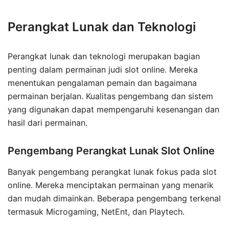
Perangkat Lunak dan Teknologi
Perangkat lunak dan teknologi merupakan bagian
penting dalam permainan judi slot online. Mereka
menentukan pengalaman pemain dan bagaimana
permainan berjalan. Kualitas pengembang dan sistem
yang digunakan dapat mempengaruhi kesenangan dan
hasil dari permainan.
Pengembang Perangkat Lunak Slot Online
Banyak pengembang perangkat lunak fokus pada slot
online. Mereka menciptakan permainan yang menarik
dan mudah dimainkan. Beberapa pengembang terkenal
termasuk Microgaming, NetEnt, dan Playtech.