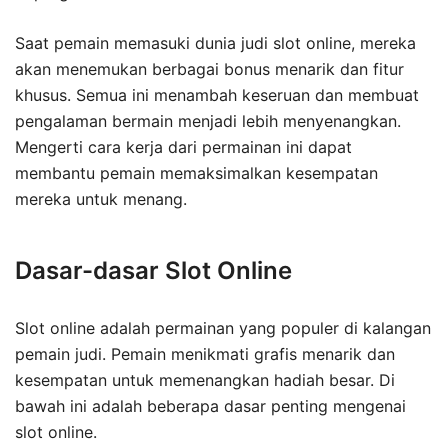
Saat pemain memasuki dunia judi slot online, mereka
akan menemukan berbagai bonus menarik dan fitur
khusus. Semua ini menambah keseruan dan membuat
pengalaman bermain menjadi lebih menyenangkan.
Mengerti cara kerja dari permainan ini dapat
membantu pemain memaksimalkan kesempatan
mereka untuk menang.
Dasar-dasar Slot Online
Slot online adalah permainan yang populer di kalangan
pemain judi. Pemain menikmati grafis menarik dan
kesempatan untuk memenangkan hadiah besar. Di
bawah ini adalah beberapa dasar penting mengenai
slot online.