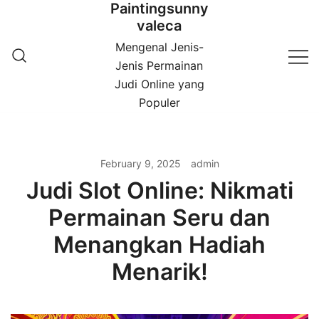
Paintingsunny
Skip
valeca
to
content
Mengenal Jenis-
Jenis Permainan
Judi Online yang
Populer
February 9, 2025
admin
Judi Slot Online: Nikmati
Permainan Seru dan
Menangkan Hadiah
Menarik!