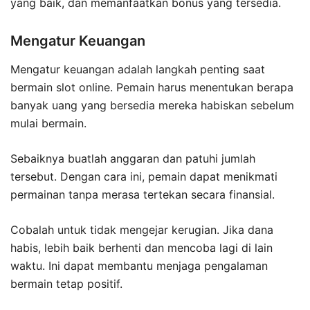
yang baik, dan memanfaatkan bonus yang tersedia.
Mengatur Keuangan
Mengatur keuangan adalah langkah penting saat
bermain slot online. Pemain harus menentukan berapa
banyak uang yang bersedia mereka habiskan sebelum
mulai bermain.
Sebaiknya buatlah anggaran dan patuhi jumlah
tersebut. Dengan cara ini, pemain dapat menikmati
permainan tanpa merasa tertekan secara finansial.
Cobalah untuk tidak mengejar kerugian. Jika dana
habis, lebih baik berhenti dan mencoba lagi di lain
waktu. Ini dapat membantu menjaga pengalaman
bermain tetap positif.