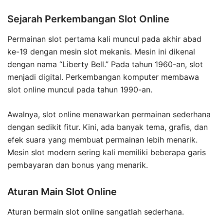
Sejarah Perkembangan Slot Online
Permainan slot pertama kali muncul pada akhir abad
ke-19 dengan mesin slot mekanis. Mesin ini dikenal
dengan nama “Liberty Bell.” Pada tahun 1960-an, slot
menjadi digital. Perkembangan komputer membawa
slot online muncul pada tahun 1990-an.
Awalnya, slot online menawarkan permainan sederhana
dengan sedikit fitur. Kini, ada banyak tema, grafis, dan
efek suara yang membuat permainan lebih menarik.
Mesin slot modern sering kali memiliki beberapa garis
pembayaran dan bonus yang menarik.
Aturan Main Slot Online
Aturan bermain slot online sangatlah sederhana.