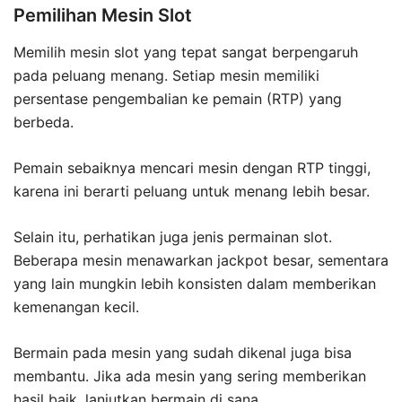
Pemilihan Mesin Slot
Memilih mesin slot yang tepat sangat berpengaruh
pada peluang menang. Setiap mesin memiliki
persentase pengembalian ke pemain (RTP) yang
berbeda.
Pemain sebaiknya mencari mesin dengan RTP tinggi,
karena ini berarti peluang untuk menang lebih besar.
Selain itu, perhatikan juga jenis permainan slot.
Beberapa mesin menawarkan jackpot besar, sementara
yang lain mungkin lebih konsisten dalam memberikan
kemenangan kecil.
Bermain pada mesin yang sudah dikenal juga bisa
membantu. Jika ada mesin yang sering memberikan
hasil baik, lanjutkan bermain di sana.