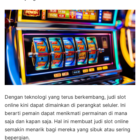
Dengan teknologi yang terus berkembang, judi slot
online kini dapat dimainkan di perangkat seluler. Ini
berarti pemain dapat menikmati permainan di mana
saja dan kapan saja. Hal ini membuat judi slot online
semakin menarik bagi mereka yang sibuk atau sering
bepergian.