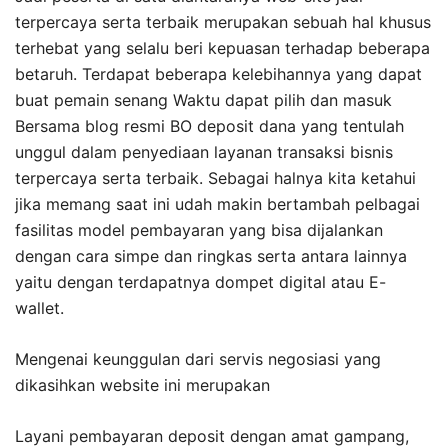
terpercaya serta terbaik merupakan sebuah hal khusus
terhebat yang selalu beri kepuasan terhadap beberapa
betaruh. Terdapat beberapa kelebihannya yang dapat
buat pemain senang Waktu dapat pilih dan masuk
Bersama blog resmi BO deposit dana yang tentulah
unggul dalam penyediaan layanan transaksi bisnis
terpercaya serta terbaik. Sebagai halnya kita ketahui
jika memang saat ini udah makin bertambah pelbagai
fasilitas model pembayaran yang bisa dijalankan
dengan cara simpe dan ringkas serta antara lainnya
yaitu dengan terdapatnya dompet digital atau E-
wallet.
Mengenai keunggulan dari servis negosiasi yang
dikasihkan website ini merupakan
Layani pembayaran deposit dengan amat gampang,