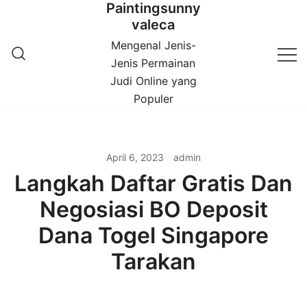
Paintingsunny
Skip
valeca
to
content
Mengenal Jenis-
Jenis Permainan
Judi Online yang
Populer
April 6, 2023
admin
Langkah Daftar Gratis Dan
Negosiasi BO Deposit
Dana Togel Singapore
Tarakan