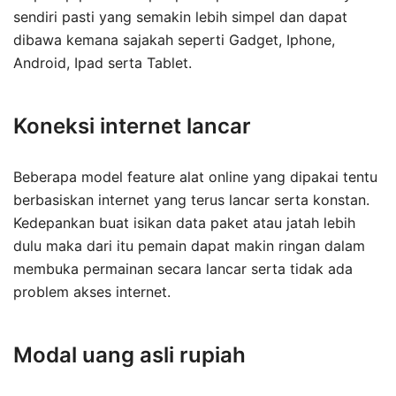
sendiri pasti yang semakin lebih simpel dan dapat
dibawa kemana sajakah seperti Gadget, Iphone,
Android, Ipad serta Tablet.
Koneksi internet lancar
Beberapa model feature alat online yang dipakai tentu
berbasiskan internet yang terus lancar serta konstan.
Kedepankan buat isikan data paket atau jatah lebih
dulu maka dari itu pemain dapat makin ringan dalam
membuka permainan secara lancar serta tidak ada
problem akses internet.
Modal uang asli rupiah