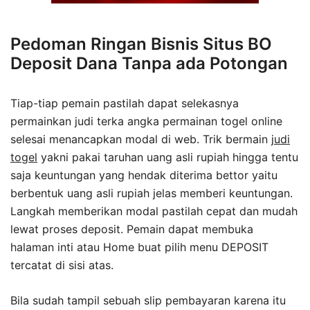
Pedoman Ringan Bisnis Situs BO
Deposit Dana Tanpa ada Potongan
Tiap-tiap pemain pastilah dapat selekasnya
permainkan judi terka angka permainan togel online
selesai menancapkan modal di web. Trik bermain
judi
togel
yakni pakai taruhan uang asli rupiah hingga tentu
saja keuntungan yang hendak diterima bettor yaitu
berbentuk uang asli rupiah jelas memberi keuntungan.
Langkah memberikan modal pastilah cepat dan mudah
lewat proses deposit. Pemain dapat membuka
halaman inti atau Home buat pilih menu DEPOSIT
tercatat di sisi atas.
Bila sudah tampil sebuah slip pembayaran karena itu