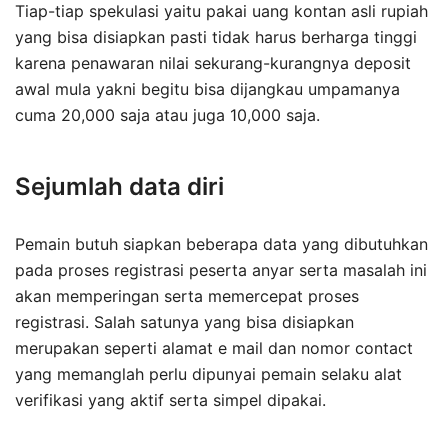
Tiap-tiap spekulasi yaitu pakai uang kontan asli rupiah
yang bisa disiapkan pasti tidak harus berharga tinggi
karena penawaran nilai sekurang-kurangnya deposit
awal mula yakni begitu bisa dijangkau umpamanya
cuma 20,000 saja atau juga 10,000 saja.
Sejumlah data diri
Pemain butuh siapkan beberapa data yang dibutuhkan
pada proses registrasi peserta anyar serta masalah ini
akan memperingan serta memercepat proses
registrasi. Salah satunya yang bisa disiapkan
merupakan seperti alamat e mail dan nomor contact
yang memanglah perlu dipunyai pemain selaku alat
verifikasi yang aktif serta simpel dipakai.