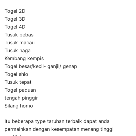
Togel 2D
Togel 3D
Togel 4D
Tusuk bebas
Tusuk macau
Tusuk naga
Kembang kempis
Togel besar/kecil- ganjil/ genap
Togel shio
Tusuk tepat
Togel paduan
tengah pinggir
Silang homo
Itu beberapa type taruhan terbaik dapat anda
permainkan dengan kesempatan menang tinggi