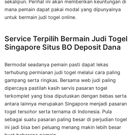
sekalipun. Perihal ini akan memberikan keuntungan di
mana pemain dapat pakai modal yang dipunyainya
untuk bermain judi togel online.
Service Terpilih Bermain Judi Togel
Singapore Situs BO Deposit Dana
Bermodal seadanya pemain pasti dapat lekas
terhubung permianan judi togel melalui cara paling
gampang serta ringkas. Bersama web judi paling
dipercaya pastilah kasih servis pasaran togel
terkomplet yang bisa diputuskan dengan bebas serta
antara lainnya merupakan Singapore menjadi pasaran
togel tersohor serta ternama di Indonesia. Pula
sebagai suatu pasaran paling besar di perjudian togel
ini jadi bisa beri peluang menang makin lebih besar