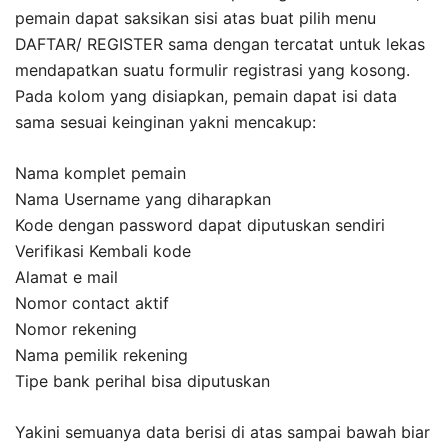
pemain dapat saksikan sisi atas buat pilih menu
DAFTAR/ REGISTER sama dengan tercatat untuk lekas
mendapatkan suatu formulir registrasi yang kosong.
Pada kolom yang disiapkan, pemain dapat isi data
sama sesuai keinginan yakni mencakup:
Nama komplet pemain
Nama Username yang diharapkan
Kode dengan password dapat diputuskan sendiri
Verifikasi Kembali kode
Alamat e mail
Nomor contact aktif
Nomor rekening
Nama pemilik rekening
Tipe bank perihal bisa diputuskan
Yakini semuanya data berisi di atas sampai bawah biar