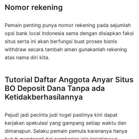
Nomor rekening
Pemain penting punya nomor rekening pada sejumlah
opsi bank local Indonesia sama dengan disiapkan faksi
situs serta ini akan berfungsi buat proses bisnis
withdraw secara tambah aman gunakanlah rekening
atas nama diri kita.
Tutorial Daftar Anggota Anyar Situs
BO Deposit Dana Tanpa ada
Ketidakberhasilannya
Pejudi jadi pecinta judi togel pastinya kini dapat
kerjakan spekulasi yang gampang setiap waktu dan
dimanapun. Selaku pemain pemula karenanya hanya