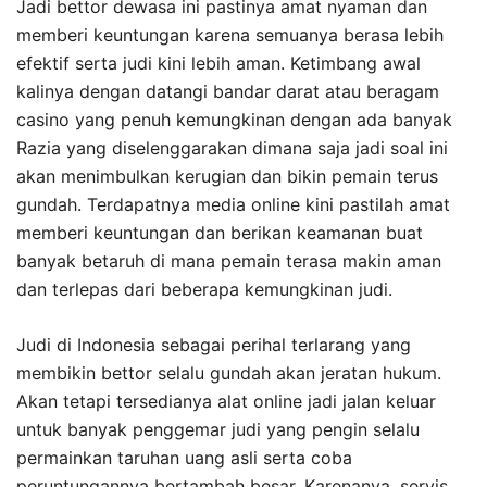
Jadi bettor dewasa ini pastinya amat nyaman dan
memberi keuntungan karena semuanya berasa lebih
efektif serta judi kini lebih aman. Ketimbang awal
kalinya dengan datangi bandar darat atau beragam
casino yang penuh kemungkinan dengan ada banyak
Razia yang diselenggarakan dimana saja jadi soal ini
akan menimbulkan kerugian dan bikin pemain terus
gundah. Terdapatnya media online kini pastilah amat
memberi keuntungan dan berikan keamanan buat
banyak betaruh di mana pemain terasa makin aman
dan terlepas dari beberapa kemungkinan judi.
Judi di Indonesia sebagai perihal terlarang yang
membikin bettor selalu gundah akan jeratan hukum.
Akan tetapi tersedianya alat online jadi jalan keluar
untuk banyak penggemar judi yang pengin selalu
permainkan taruhan uang asli serta coba
peruntungannya bertambah besar. Karenanya, servis