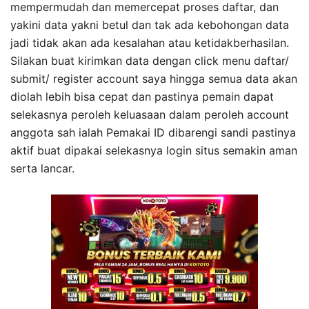
mempermudah dan memercepat proses daftar, dan
yakini data yakni betul dan tak ada kebohongan data
jadi tidak akan ada kesalahan atau ketidakberhasilan.
Silakan buat kirimkan data dengan click menu daftar/
submit/ register account saya hingga semua data akan
diolah lebih bisa cepat dan pastinya pemain dapat
selekasnya peroleh keluasaan dalam peroleh account
anggota sah ialah Pemakai ID dibarengi sandi pastinya
aktif buat dipakai selekasnya login situs semakin aman
serta lancar.