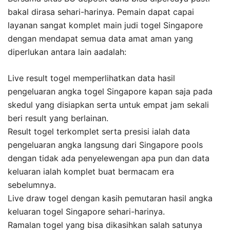
bakal dirasa sehari-harinya. Pemain dapat capai
layanan sangat komplet main judi togel Singapore
dengan mendapat semua data amat aman yang
diperlukan antara lain aadalah:
Live result togel memperlihatkan data hasil
pengeluaran angka togel Singapore kapan saja pada
skedul yang disiapkan serta untuk empat jam sekali
beri result yang berlainan.
Result togel terkomplet serta presisi ialah data
pengeluaran angka langsung dari Singapore pools
dengan tidak ada penyelewengan apa pun dan data
keluaran ialah komplet buat bermacam era
sebelumnya.
Live draw togel dengan kasih pemutaran hasil angka
keluaran togel Singapore sehari-harinya.
Ramalan togel yang bisa dikasihkan salah satunya