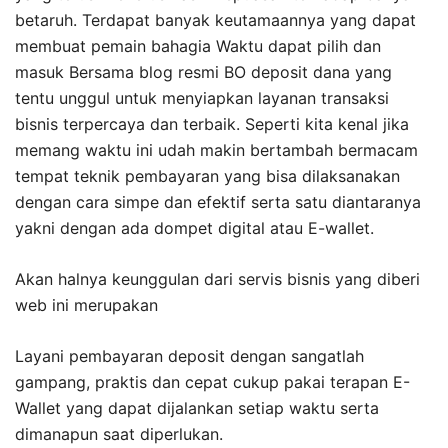
betaruh. Terdapat banyak keutamaannya yang dapat
membuat pemain bahagia Waktu dapat pilih dan
masuk Bersama blog resmi BO deposit dana yang
tentu unggul untuk menyiapkan layanan transaksi
bisnis terpercaya dan terbaik. Seperti kita kenal jika
memang waktu ini udah makin bertambah bermacam
tempat teknik pembayaran yang bisa dilaksanakan
dengan cara simpe dan efektif serta satu diantaranya
yakni dengan ada dompet digital atau E-wallet.
Akan halnya keunggulan dari servis bisnis yang diberi
web ini merupakan
Layani pembayaran deposit dengan sangatlah
gampang, praktis dan cepat cukup pakai terapan E-
Wallet yang dapat dijalankan setiap waktu serta
dimanapun saat diperlukan.