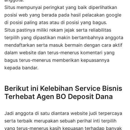
Situs mempunyai peringkat yang baik diperlihatkan
posisi web yang berada pada hasil pelacakan google
di posisi paling atas atau di posisi yang bagus.
Situs pastinya miliki rekam jejak serta reliabilitas
terpilih yang dipastikan makin bertambahnya anggota
mendaftarkan serta masuk bermain dengan cara aktif
dalam website dan terus-menerus komentari yang
bagus terus-menerus memberikan kepuasannya
kepada bandar.
Berikut ini Kelebihan Service Bisnis
Terhebat Agen BO Deposit Dana
Jadi anggota di satu diantara website judi terpercaya
serta terbaik merupakan sebuah perihal inti terpilih
yang terus-menerus kasih kepuasan terhadap banyak