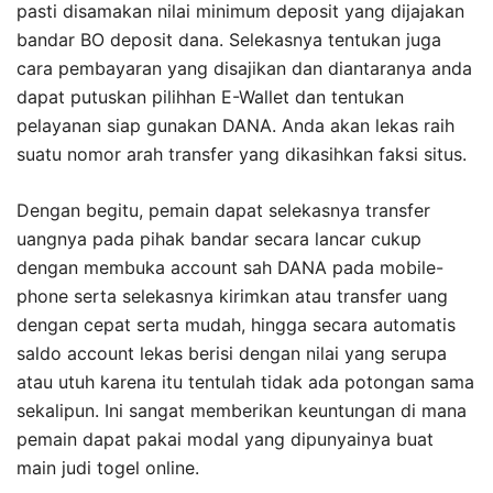
pasti disamakan nilai minimum deposit yang dijajakan
bandar BO deposit dana. Selekasnya tentukan juga
cara pembayaran yang disajikan dan diantaranya anda
dapat putuskan pilihhan E-Wallet dan tentukan
pelayanan siap gunakan DANA. Anda akan lekas raih
suatu nomor arah transfer yang dikasihkan faksi situs.
Dengan begitu, pemain dapat selekasnya transfer
uangnya pada pihak bandar secara lancar cukup
dengan membuka account sah DANA pada mobile-
phone serta selekasnya kirimkan atau transfer uang
dengan cepat serta mudah, hingga secara automatis
saldo account lekas berisi dengan nilai yang serupa
atau utuh karena itu tentulah tidak ada potongan sama
sekalipun. Ini sangat memberikan keuntungan di mana
pemain dapat pakai modal yang dipunyainya buat
main judi togel online.