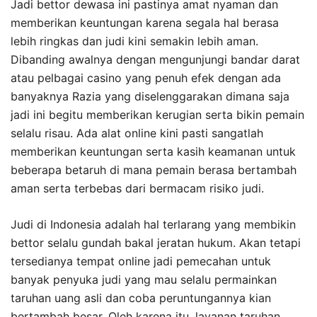
Jadi bettor dewasa ini pastinya amat nyaman dan
memberikan keuntungan karena segala hal berasa
lebih ringkas dan judi kini semakin lebih aman.
Dibanding awalnya dengan mengunjungi bandar darat
atau pelbagai casino yang penuh efek dengan ada
banyaknya Razia yang diselenggarakan dimana saja
jadi ini begitu memberikan kerugian serta bikin pemain
selalu risau. Ada alat online kini pasti sangatlah
memberikan keuntungan serta kasih keamanan untuk
beberapa betaruh di mana pemain berasa bertambah
aman serta terbebas dari bermacam risiko judi.
Judi di Indonesia adalah hal terlarang yang membikin
bettor selalu gundah bakal jeratan hukum. Akan tetapi
tersedianya tempat online jadi pemecahan untuk
banyak penyuka judi yang mau selalu permainkan
taruhan uang asli dan coba peruntungannya kian
bertambah besar. Oleh karena itu, layanan taruhan