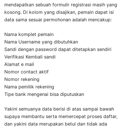
mendapatkan sebuah formulir registrasi masih yang
kosong. Di kolom yang disajikan, pemain dapat isi
data sama sesuai permohonan adalah mencakup:
Nama komplet pemain
Nama Username yang dibutuhkan
Sandi dengan password dapat ditetapkan sendiri
Verifikasi Kembali sandi
Alamat e mail
Nomor contact aktif
Nomor rekening
Nama pemilik rekening
Tipe bank mengenai bisa diputuskan
Yakini semuanya data berisi di atas sampai bawah
supaya membantu serta memercepat proses daftar,
dan yakini data merupakan betul dan tidak ada