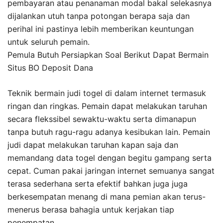
pembayaran atau penanaman modal bakal selekasnya
dijalankan utuh tanpa potongan berapa saja dan
perihal ini pastinya lebih memberikan keuntungan
untuk seluruh pemain.
Pemula Butuh Persiapkan Soal Berikut Dapat Bermain
Situs BO Deposit Dana
Teknik bermain judi togel di dalam internet termasuk
ringan dan ringkas. Pemain dapat melakukan taruhan
secara flekssibel sewaktu-waktu serta dimanapun
tanpa butuh ragu-ragu adanya kesibukan lain. Pemain
judi dapat melakukan taruhan kapan saja dan
memandang data togel dengan begitu gampang serta
cepat. Cuman pakai jaringan internet semuanya sangat
terasa sederhana serta efektif bahkan juga juga
berkesempatan menang di mana pemian akan terus-
menerus berasa bahagia untuk kerjakan tiap
penempatan.