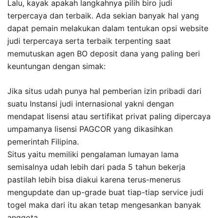
Lalu, kayak apakah langkahnya pilih biro judi
terpercaya dan terbaik. Ada sekian banyak hal yang
dapat pemain melakukan dalam tentukan opsi website
judi terpercaya serta terbaik terpenting saat
memutuskan agen BO deposit dana yang paling beri
keuntungan dengan simak:
Jika situs udah punya hal pemberian izin pribadi dari
suatu Instansi judi internasional yakni dengan
mendapat lisensi atau sertifikat privat paling dipercaya
umpamanya lisensi PAGCOR yang dikasihkan
pemerintah Filipina.
Situs yaitu memiliki pengalaman lumayan lama
semisalnya udah lebih dari pada 5 tahun bekerja
pastilah lebih bisa diakui karena terus-menerus
mengupdate dan up-grade buat tiap-tiap service judi
togel maka dari itu akan tetap mengesankan banyak
anggota.