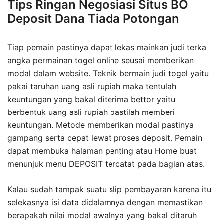
Tips Ringan Negosiasi Situs BO
Deposit Dana Tiada Potongan
Tiap pemain pastinya dapat lekas mainkan judi terka
angka permainan togel online seusai memberikan
modal dalam website. Teknik bermain
judi togel
yaitu
pakai taruhan uang asli rupiah maka tentulah
keuntungan yang bakal diterima bettor yaitu
berbentuk uang asli rupiah pastilah memberi
keuntungan. Metode memberikan modal pastinya
gampang serta cepat lewat proses deposit. Pemain
dapat membuka halaman penting atau Home buat
menunjuk menu DEPOSIT tercatat pada bagian atas.
Kalau sudah tampak suatu slip pembayaran karena itu
selekasnya isi data didalamnya dengan memastikan
berapakah nilai modal awalnya yang bakal ditaruh