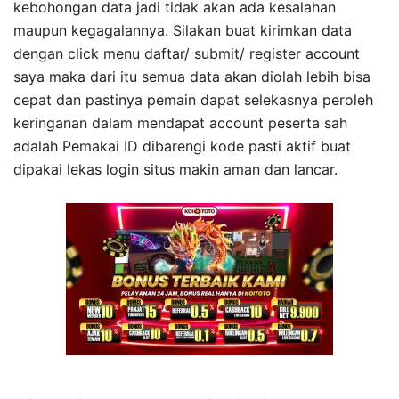
kebohongan data jadi tidak akan ada kesalahan
maupun kegagalannya. Silakan buat kirimkan data
dengan click menu daftar/ submit/ register account
saya maka dari itu semua data akan diolah lebih bisa
cepat dan pastinya pemain dapat selekasnya peroleh
keringanan dalam mendapat account peserta sah
adalah Pemakai ID dibarengi kode pasti aktif buat
dipakai lekas login situs makin aman dan lancar.