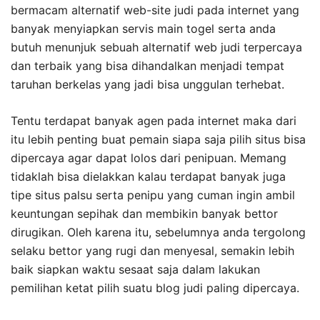
bermacam alternatif web-site judi pada internet yang
banyak menyiapkan servis main togel serta anda
butuh menunjuk sebuah alternatif web judi terpercaya
dan terbaik yang bisa dihandalkan menjadi tempat
taruhan berkelas yang jadi bisa unggulan terhebat.
Tentu terdapat banyak agen pada internet maka dari
itu lebih penting buat pemain siapa saja pilih situs bisa
dipercaya agar dapat lolos dari penipuan. Memang
tidaklah bisa dielakkan kalau terdapat banyak juga
tipe situs palsu serta penipu yang cuman ingin ambil
keuntungan sepihak dan membikin banyak bettor
dirugikan. Oleh karena itu, sebelumnya anda tergolong
selaku bettor yang rugi dan menyesal, semakin lebih
baik siapkan waktu sesaat saja dalam lakukan
pemilihan ketat pilih suatu blog judi paling dipercaya.