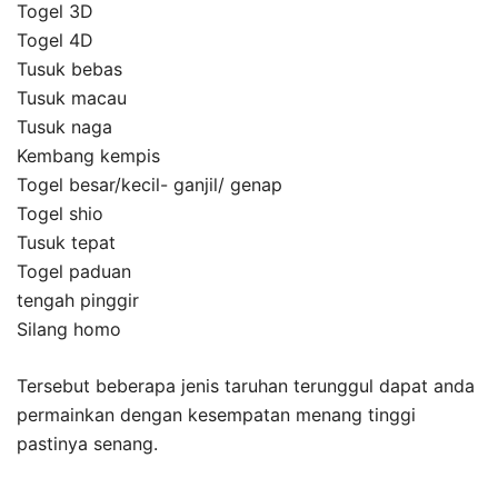
Togel 3D
Togel 4D
Tusuk bebas
Tusuk macau
Tusuk naga
Kembang kempis
Togel besar/kecil- ganjil/ genap
Togel shio
Tusuk tepat
Togel paduan
tengah pinggir
Silang homo
Tersebut beberapa jenis taruhan terunggul dapat anda
permainkan dengan kesempatan menang tinggi
pastinya senang.