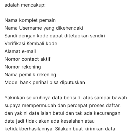
adalah mencakup:
Nama komplet pemain
Nama Username yang dikehendaki
Sandi dengan kode dapat ditetapkan sendiri
Verifikasi Kembali kode
Alamat e-mail
Nomor contact aktif
Nomor rekening
Nama pemilik rekening
Model bank perihal bisa diputuskan
Yakinkan seluruhnya data berisi di atas sampai bawah
supaya mempermudah dan percepat proses daftar,
dan yakini data ialah betul dan tak ada kecurangan
data jadi tidak akan ada kesalahan atau
ketidakberhasilannya. Silakan buat kirimkan data