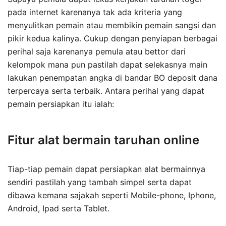
pada internet karenanya tak ada kriteria yang
menyulitkan pemain atau membikin pemain sangsi dan
pikir kedua kalinya. Cukup dengan penyiapan berbagai
perihal saja karenanya pemula atau bettor dari
kelompok mana pun pastilah dapat selekasnya main
lakukan penempatan angka di bandar BO deposit dana
terpercaya serta terbaik. Antara perihal yang dapat
pemain persiapkan itu ialah:
Fitur alat bermain taruhan online
Tiap-tiap pemain dapat persiapkan alat bermainnya
sendiri pastilah yang tambah simpel serta dapat
dibawa kemana sajakah seperti Mobile-phone, Iphone,
Android, Ipad serta Tablet.