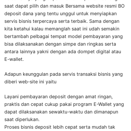
saat dapat pilih dan masuk Bersama website resmi BO
deposit dana yang tentu unggul untuk menyiapkan
servis bisnis terpercaya serta terbaik. Sama dengan
kita ketahui kalau memanglah saat ini udah semakin
bertambah pelbagai tempat model pembayaran yang
bisa dilaksanakan dengan simpe dan ringkas serta
antara lainnya yakni dengan ada dompet digital atau
E-wallet.
Adapun keunggulan pada servis transaksi bisnis yang
diberi web-site ini yaitu
Layani pembayaran deposit dengan amat ringan,
praktis dan cepat cukup pakai program E-Wallet yang
dapat dilaksanakan sewaktu-waktu dan dimanapun
saat diperlukan.
Proses bisnis deposit lebih cepat serta mudah tak