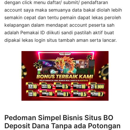
dengan click menu daftar/ submit/ pendaftaran
account saya maka semuanya data bakal diolah lebih
semakin cepat dan tentu pemain dapat lekas peroleh
kelapangan dalam mendapat account peserta sah
adalah Pemakai ID diikuti sandi pastilah aktif buat
dipakai lekas login situs tambah aman serta lancar.
Pedoman Simpel Bisnis Situs BO
Deposit Dana Tanpa ada Potongan