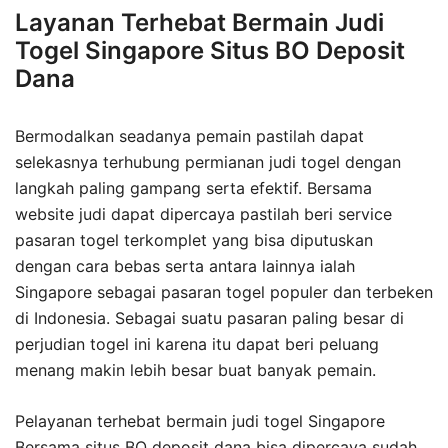
Layanan Terhebat Bermain Judi
Togel Singapore Situs BO Deposit
Dana
Bermodalkan seadanya pemain pastilah dapat
selekasnya terhubung permianan judi togel dengan
langkah paling gampang serta efektif. Bersama
website judi dapat dipercaya pastilah beri service
pasaran togel terkomplet yang bisa diputuskan
dengan cara bebas serta antara lainnya ialah
Singapore sebagai pasaran togel populer dan terbeken
di Indonesia. Sebagai suatu pasaran paling besar di
perjudian togel ini karena itu dapat beri peluang
menang makin lebih besar buat banyak pemain.
Pelayanan terhebat bermain judi togel Singapore
Bersama situs BO deposit dana bisa dipercaya sudah