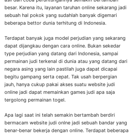
besar. Karena itu, layanan taruhan online sekarang jadi
sebuah hal pokok yang sudahlah banyak digemari
beberapa bettor dunia terhitung di Indonesia.
Terdapat banyak juga model perjudian yang sekarang
dapat dijangkau dengan cara online. Bukan sekedar
type perjudian yang datang dari Indonesia, sampai
permainan judi terkenal di dunia atau yang datang dari
negara asing yang lain pastilah juga dapat dicapai
begitu gampang serta cepat. Tak usah berpergian
jauh, hanya cukup pakai akses suatu website judi
online jadi dapat memainkan games judi apa saja
tergolong permainan togel.
Apa lagi saat ini telah semakin bertambah berdiri
bermacam website judi onlne jadi sebuah bandar yang
benar-benar bekerja dengan online. Terdapat beberapa