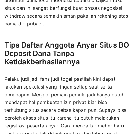
alternatif bank local Indonesia seperti disajikan faksi
situs dan ini sangat berfungsi buat proses negosiasi
withdraw secara semakin aman pakailah rekening atas
nama diri pribadi.
Tips Daftar Anggota Anyar Situs BO
Deposit Dana Tanpa
Ketidakberhasilannya
Pelaku judi jadi fans judi togel pastilah kini dapat
lakukan spekulasi yang ringan setiap saat serta
dimanapun. Menjadi pemain pemula jadi hanya butuh
mendapat hal pembuatan izin privat biar bisa
terhubung situs secara bebas kapan pun. Supaya bisa
peroleh akses situs itu karena itu butuh melakukan
registrasi peserta anyar. Cara mendaftar meber baru
pastinya gratis tak ditarik ongkos dan lebih cepat