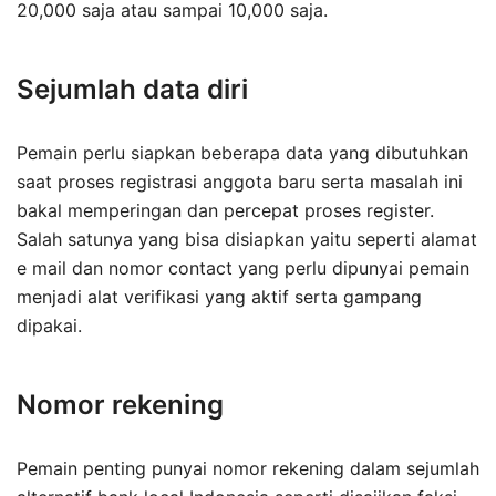
20,000 saja atau sampai 10,000 saja.
Sejumlah data diri
Pemain perlu siapkan beberapa data yang dibutuhkan
saat proses registrasi anggota baru serta masalah ini
bakal memperingan dan percepat proses register.
Salah satunya yang bisa disiapkan yaitu seperti alamat
e mail dan nomor contact yang perlu dipunyai pemain
menjadi alat verifikasi yang aktif serta gampang
dipakai.
Nomor rekening
Pemain penting punyai nomor rekening dalam sejumlah