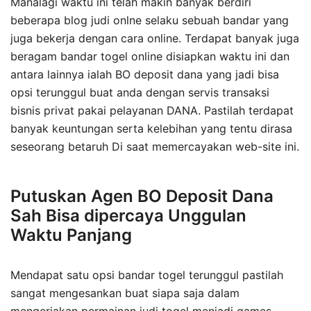
Manalagi waktu ini telah makin banyak berdiri
beberapa blog judi onlne selaku sebuah bandar yang
juga bekerja dengan cara online. Terdapat banyak juga
beragam bandar togel online disiapkan waktu ini dan
antara lainnya ialah BO deposit dana yang jadi bisa
opsi terunggul buat anda dengan servis transaksi
bisnis privat pakai pelayanan DANA. Pastilah terdapat
banyak keuntungan serta kelebihan yang tentu dirasa
seseorang betaruh Di saat memercayakan web-site ini.
Putuskan Agen BO Deposit Dana
Sah Bisa dipercaya Unggulan
Waktu Panjang
Mendapat satu opsi bandar togel terunggul pastilah
sangat mengesankan buat siapa saja dalam