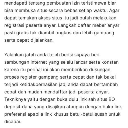
mendapati tentang pembuatan izin teristimewa biar
bisa membuka situs secara bebas setiap waktu. Agar
dapat temukan akses situs itu jadi butuh melakukan
registrasi peserta anyar. Langkah daftar meber anyar
pasti gratis tak diambil ongkos dan lebih gampang
serta cepat dijalankan.
Yakinkan jatah anda telah berisi supaya beri
sambungan internet yang selalu lancar serta konstan
karena itu perihal ini akan memberikan dukungan
proses register gampang serta cepat dan tak bakal
terjadi ketidakberhasilan jadi anda dapat bertambah
cepat dan mudah mendafftar jadi peserta anyar.
Tekniknya yaitu dengan buka dulu link sah situs BO
deposit dana yang disajikan ataupun dengan buka link
preferensi apabila link khusus betul-betul susah untuk
dicapai.