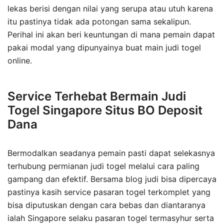
lekas berisi dengan nilai yang serupa atau utuh karena
itu pastinya tidak ada potongan sama sekalipun.
Perihal ini akan beri keuntungan di mana pemain dapat
pakai modal yang dipunyainya buat main judi togel
online.
Service Terhebat Bermain Judi
Togel Singapore Situs BO Deposit
Dana
Bermodalkan seadanya pemain pasti dapat selekasnya
terhubung permianan judi togel melalui cara paling
gampang dan efektif. Bersama blog judi bisa dipercaya
pastinya kasih service pasaran togel terkomplet yang
bisa diputuskan dengan cara bebas dan diantaranya
ialah Singapore selaku pasaran togel termasyhur serta