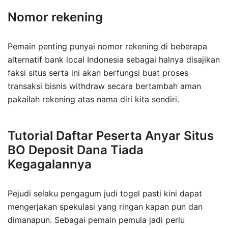
Nomor rekening
Pemain penting punyai nomor rekening di beberapa
alternatif bank local Indonesia sebagai halnya disajikan
faksi situs serta ini akan berfungsi buat proses
transaksi bisnis withdraw secara bertambah aman
pakailah rekening atas nama diri kita sendiri.
Tutorial Daftar Peserta Anyar Situs
BO Deposit Dana Tiada
Kegagalannya
Pejudi selaku pengagum judi togel pasti kini dapat
mengerjakan spekulasi yang ringan kapan pun dan
dimanapun. Sebagai pemain pemula jadi perlu