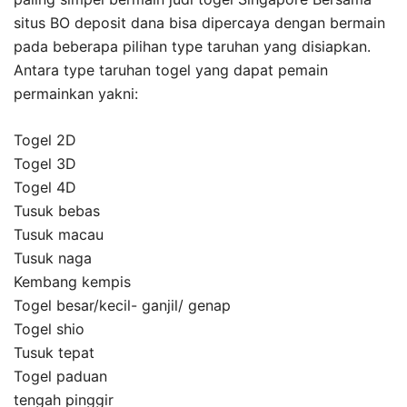
situs BO deposit dana bisa dipercaya dengan bermain
pada beberapa pilihan type taruhan yang disiapkan.
Antara type taruhan togel yang dapat pemain
permainkan yakni:
Togel 2D
Togel 3D
Togel 4D
Tusuk bebas
Tusuk macau
Tusuk naga
Kembang kempis
Togel besar/kecil- ganjil/ genap
Togel shio
Tusuk tepat
Togel paduan
tengah pinggir