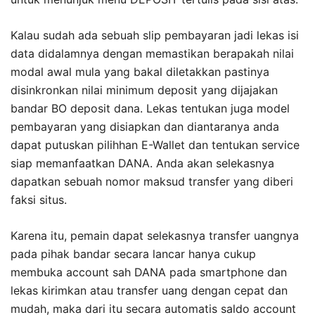
Kalau sudah ada sebuah slip pembayaran jadi lekas isi
data didalamnya dengan memastikan berapakah nilai
modal awal mula yang bakal diletakkan pastinya
disinkronkan nilai minimum deposit yang dijajakan
bandar BO deposit dana. Lekas tentukan juga model
pembayaran yang disiapkan dan diantaranya anda
dapat putuskan pilihhan E-Wallet dan tentukan service
siap memanfaatkan DANA. Anda akan selekasnya
dapatkan sebuah nomor maksud transfer yang diberi
faksi situs.
Karena itu, pemain dapat selekasnya transfer uangnya
pada pihak bandar secara lancar hanya cukup
membuka account sah DANA pada smartphone dan
lekas kirimkan atau transfer uang dengan cepat dan
mudah, maka dari itu secara automatis saldo account