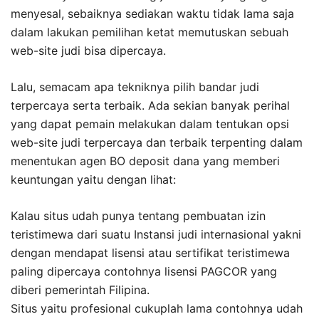
menyesal, sebaiknya sediakan waktu tidak lama saja
dalam lakukan pemilihan ketat memutuskan sebuah
web-site judi bisa dipercaya.
Lalu, semacam apa tekniknya pilih bandar judi
terpercaya serta terbaik. Ada sekian banyak perihal
yang dapat pemain melakukan dalam tentukan opsi
web-site judi terpercaya dan terbaik terpenting dalam
menentukan agen BO deposit dana yang memberi
keuntungan yaitu dengan lihat:
Kalau situs udah punya tentang pembuatan izin
teristimewa dari suatu Instansi judi internasional yakni
dengan mendapat lisensi atau sertifikat teristimewa
paling dipercaya contohnya lisensi PAGCOR yang
diberi pemerintah Filipina.
Situs yaitu profesional cukuplah lama contohnya udah