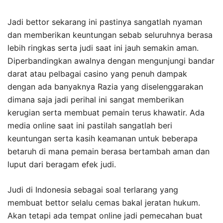
Jadi bettor sekarang ini pastinya sangatlah nyaman
dan memberikan keuntungan sebab seluruhnya berasa
lebih ringkas serta judi saat ini jauh semakin aman.
Diperbandingkan awalnya dengan mengunjungi bandar
darat atau pelbagai casino yang penuh dampak
dengan ada banyaknya Razia yang diselenggarakan
dimana saja jadi perihal ini sangat memberikan
kerugian serta membuat pemain terus khawatir. Ada
media online saat ini pastilah sangatlah beri
keuntungan serta kasih keamanan untuk beberapa
betaruh di mana pemain berasa bertambah aman dan
luput dari beragam efek judi.
Judi di Indonesia sebagai soal terlarang yang
membuat bettor selalu cemas bakal jeratan hukum.
Akan tetapi ada tempat online jadi pemecahan buat