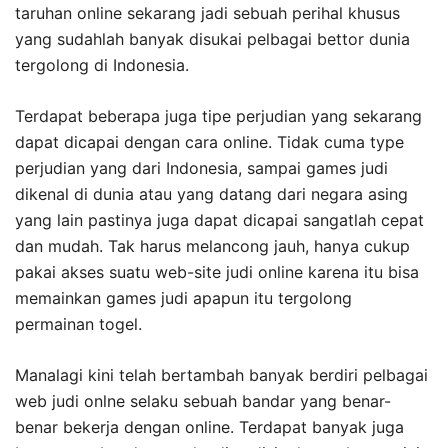
taruhan online sekarang jadi sebuah perihal khusus
yang sudahlah banyak disukai pelbagai bettor dunia
tergolong di Indonesia.
Terdapat beberapa juga tipe perjudian yang sekarang
dapat dicapai dengan cara online. Tidak cuma type
perjudian yang dari Indonesia, sampai games judi
dikenal di dunia atau yang datang dari negara asing
yang lain pastinya juga dapat dicapai sangatlah cepat
dan mudah. Tak harus melancong jauh, hanya cukup
pakai akses suatu web-site judi online karena itu bisa
memainkan games judi apapun itu tergolong
permainan togel.
Manalagi kini telah bertambah banyak berdiri pelbagai
web judi onlne selaku sebuah bandar yang benar-
benar bekerja dengan online. Terdapat banyak juga