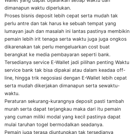
Wallet yang dapat dijalankan setiap waktu dan
dimanapun waktu diperlukan.
Proses bisnis deposit lebih cepat serta mudah tak
perlu antre dan tak harus ke sebuah tempat yang
lumayan jauh dan masalah ini lantas pastinya membikin
pemain lebih irit tenaga serta waktu juga juga ongkos
dikarenakan tak perlu mengeluarkan cost buat
berangkat ke media pembayaran seperti bank.
Tersedianya service E-Wallet jadi pilihan penting Waktu
service bank tak bisa dipakai atau dalam keadaa off-
line, hingga trik negosiasi dengan E-Wallet lebih cepat
serta mudah dikerjakan dimanapun serta sewaktu-
waktu.
Peraturan sekurang-kurangnya deposit pasti tambah
murah serta dapat terjangkau maka dari itu pemain
yang cuman miliki modal yang kecil pastinya dapat
mulai taruhan togel bermodalkan seadanya.
Pemain juga terasa diuntungkan tak tersedianya