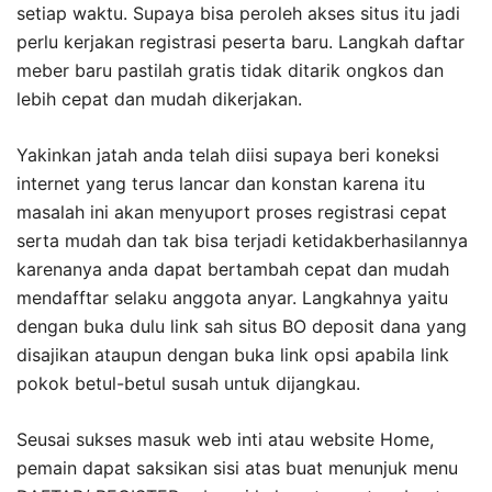
setiap waktu. Supaya bisa peroleh akses situs itu jadi
perlu kerjakan registrasi peserta baru. Langkah daftar
meber baru pastilah gratis tidak ditarik ongkos dan
lebih cepat dan mudah dikerjakan.
Yakinkan jatah anda telah diisi supaya beri koneksi
internet yang terus lancar dan konstan karena itu
masalah ini akan menyuport proses registrasi cepat
serta mudah dan tak bisa terjadi ketidakberhasilannya
karenanya anda dapat bertambah cepat dan mudah
mendafftar selaku anggota anyar. Langkahnya yaitu
dengan buka dulu link sah situs BO deposit dana yang
disajikan ataupun dengan buka link opsi apabila link
pokok betul-betul susah untuk dijangkau.
Seusai sukses masuk web inti atau website Home,
pemain dapat saksikan sisi atas buat menunjuk menu