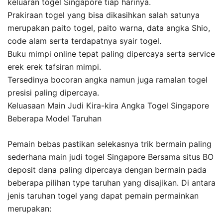
keluaran togel Singapore tiap harinya.
Prakiraan togel yang bisa dikasihkan salah satunya
merupakan paito togel, paito warna, data angka Shio,
code alam serta terdapatnya syair togel.
Buku mimpi online tepat paling dipercaya serta service
erek erek tafsiran mimpi.
Tersedinya bocoran angka namun juga ramalan togel
presisi paling dipercaya.
Keluasaan Main Judi Kira-kira Angka Togel Singapore
Beberapa Model Taruhan
Pemain bebas pastikan selekasnya trik bermain paling
sederhana main judi togel Singapore Bersama situs BO
deposit dana paling dipercaya dengan bermain pada
beberapa pilihan type taruhan yang disajikan. Di antara
jenis taruhan togel yang dapat pemain permainkan
merupakan: