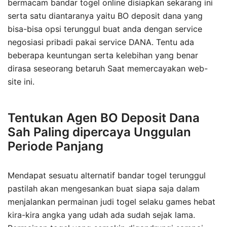
bermacam bandar togel online disiapkan sekarang ini
serta satu diantaranya yaitu BO deposit dana yang
bisa-bisa opsi terunggul buat anda dengan service
negosiasi pribadi pakai service DANA. Tentu ada
beberapa keuntungan serta kelebihan yang benar
dirasa seseorang betaruh Saat memercayakan web-
site ini.
Tentukan Agen BO Deposit Dana
Sah Paling dipercaya Unggulan
Periode Panjang
Mendapat sesuatu alternatif bandar togel terunggul
pastilah akan mengesankan buat siapa saja dalam
menjalankan permainan judi togel selaku games hebat
kira-kira angka yang udah ada sudah sejak lama.