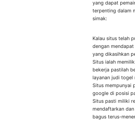
yang dapat pemain
terpenting dalam
simak:
Kalau situs telah p
dengan mendapat li
yang dikasihkan pe
Situs ialah memil
bekerja pastilah 
layanan judi toge
Situs mempunyai p
google di posisi p
Situs pasti miliki
mendaftarkan dan 
bagus terus-mener