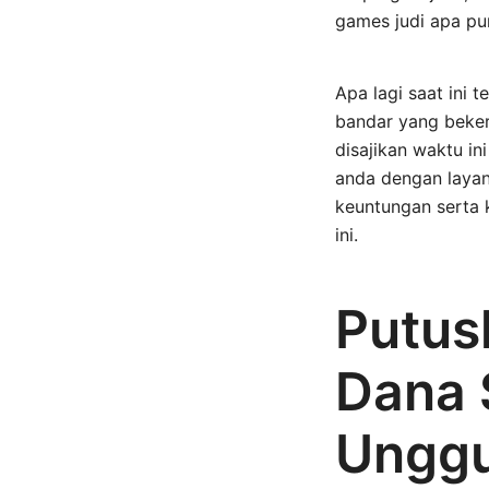
games judi apa pu
Apa lagi saat ini 
bandar yang beker
disajikan waktu in
anda dengan layan
keuntungan serta 
ini.
Putus
Dana 
Unggu