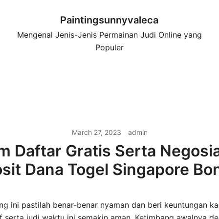
Paintingsunnyvaleca
Mengenal Jenis-Jenis Permainan Judi Online yang
Populer
March 27, 2023
admin
m Daftar Gratis Serta Negosi
sit Dana Togel Singapore Bo
ang ini pastilah benar-benar nyaman dan beri keuntungan k
if serta judi waktu ini semakin aman. Ketimbang awalnya d