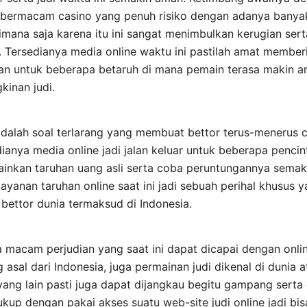
 bermacam casino yang penuh risiko dengan adanya banya
imana saja karena itu ini sangat menimbulkan kerugian ser
u. Tersedianya media online waktu ini pastilah amat membe
n untuk beberapa betaruh di mana pemain terasa makin am
inan judi.
 adalah soal terlarang yang membuat bettor terus-menerus 
ianya media online jadi jalan keluar untuk beberapa pencin
ainkan taruhan uang asli serta coba peruntungannya sema
layanan taruhan online saat ini jadi sebuah perihal khusus 
bettor dunia termaksud di Indonesia.
 macam perjudian yang saat ini dapat dicapai dengan onlin
g asal dari Indonesia, juga permainan judi dikenal di dunia
yang lain pasti juga dapat dijangkau begitu gampang serta 
ukup dengan pakai akses suatu web-site judi online jadi b