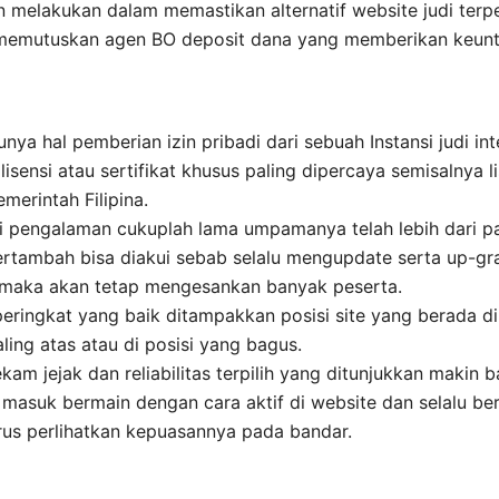
 melakukan dalam memastikan alternatif website judi terp
 memutuskan agen BO deposit dana yang memberikan keun
unya hal pemberian izin pribadi dari sebuah Instansi judi in
sensi atau sertifikat khusus paling dipercaya semisalnya 
merintah Filipina.
iki pengalaman cukuplah lama umpamanya telah lebih dari p
bertambah bisa diakui sebab selalu mengupdate serta up-gr
l maka akan tetap mengesankan banyak peserta.
eringkat yang baik ditampakkan posisi site yang berada di
aling atas atau di posisi yang bagus.
 rekam jejak dan reliabilitas terpilih yang ditunjukkan maki
masuk bermain dengan cara aktif di website dan selalu be
us perlihatkan kepuasannya pada bandar.