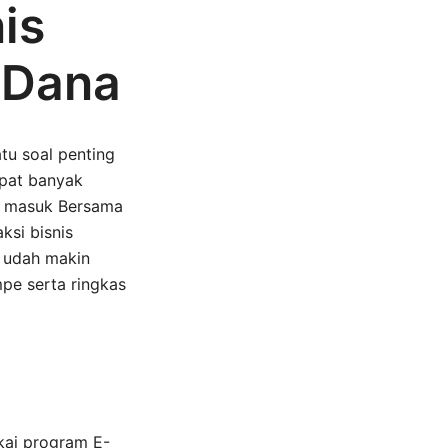
is
 Dana
atu soal penting
apat banyak
a masuk Bersama
ksi bisnis
i udah makin
pe serta ringkas
kai program E-