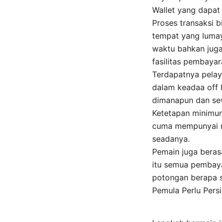
Wallet yang dapat
Proses transaksi b
tempat yang lumaya
waktu bahkan juga
fasilitas pembayar
Terdapatnya pelaya
dalam keadaa off l
dimanapun dan se
Ketetapan minimum
cuma mempunyai mo
seadanya.
Pemain juga beras
itu semua pembaya
potongan berapa s
Pemula Perlu Pers