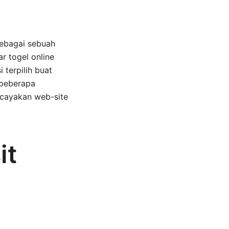
sebagai sebuah
r togel online
 terpilih buat
 beberapa
rcayakan web-site
it