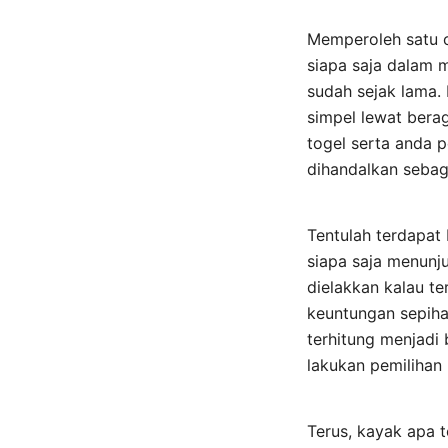
Memperoleh satu o
siapa saja dalam 
sudah sejak lama.
simpel lewat berag
togel serta anda p
dihandalkan sebaga
Tentulah terdapat 
siapa saja menunju
dielakkan kalau t
keuntungan sepiha
terhitung menjadi
lakukan pemilihan
Terus, kayak apa t