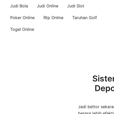
Skip
Judi Bola
Judi Online
Judi Slot
to
content
Poker Online
Rtp Online
Taruhan Golf
Togel Online
Siste
Depo
Jadi bettor sekar
berasa lebih efekt